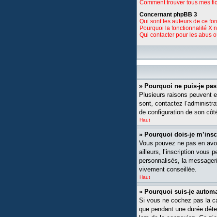
Comment trouver tous mes fic
Concernant phpBB 3
Qui sont les auteurs de ce fo
Pourquoi la fonctionnalité X 
Qui contacter pour les abus 
» Pourquoi ne puis-je pa
Plusieurs raisons peuvent ex
sont, contactez l’administra
de configuration de son côté,
Haut
» Pourquoi dois-je m’insc
Vous pouvez ne pas en avoi
ailleurs, l’inscription vou
personnalisés, la messagerie
vivement conseillée.
Haut
» Pourquoi suis-je auto
Si vous ne cochez pas la 
que pendant une durée déte