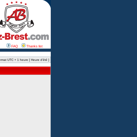
FAQ
Thanks list
rmat UTC + 1 heure [ Heure d’été ]