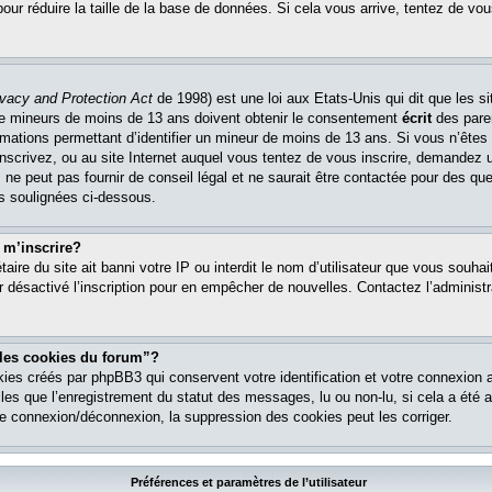
pour réduire la taille de la base de données. Si cela vous arrive, tentez de vou
ivacy and Protection Act
de 1998) est une loi aux Etats-Unis qui dit que les si
 de mineurs de moins de 13 ans doivent obtenir le consentement
écrit
des paren
ormations permettant d’identifier un mineur de moins de 13 ans. Si vous n’êtes
nscrivez, ou au site Internet auquel vous tentez de vous inscrire, demandez 
ne peut pas fournir de conseil légal et ne saurait être contactée pour des que
es soulignées ci-dessous.
 m’inscrire?
étaire du site ait banni votre IP ou interdit le nom d’utilisateur que vous souhait
r désactivé l’inscription pour en empêcher de nouvelles. Contactez l’administr
 les cookies du forum”?
ies créés par phpBB3 qui conservent votre identification et votre connexion a
lles que l’enregistrement du statut des messages, lu ou non-lu, si cela a été ac
 connexion/déconnexion, la suppression des cookies peut les corriger.
Préférences et paramètres de l’utilisateur