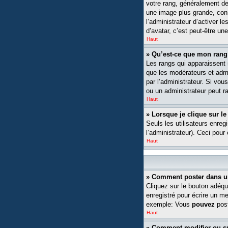
votre rang, généralement de
une image plus grande, conn
l’administrateur d’activer l
d’avatar, c’est peut-être un
Haut
» Qu’est-ce que mon rang
Les rangs qui apparaissent s
que les modérateurs et admin
par l’administrateur. Si v
ou un administrateur peut 
Haut
» Lorsque je clique sur le
Seuls les utilisateurs enreg
l’administrateur). Ceci pour
Haut
» Comment poster dans u
Cliquez sur le bouton adéqu
enregistré pour écrire un m
exemple: Vous
pouvez
post
Haut
» Comment modifier ou 