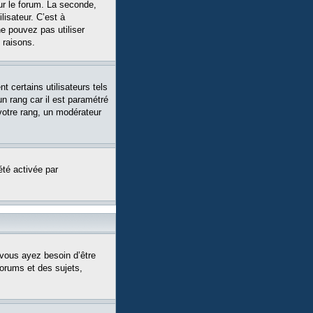
ur le forum. La seconde,
isateur. C’est à
ne pouvez pas utiliser
 raisons.
 certains utilisateurs tels
n rang car il est paramétré
votre rang, un modérateur
été activée par
 vous ayez besoin d’être
forums et des sujets,