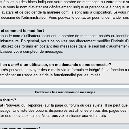
s étoiles ou des blocs indiquant votre nombre de messages ou votre statut s
ue sous le nom d’avatar est généralement unique et personnelle à chaque util
es avatars et de décider de la manière dont ils sont mis à disposition. Si vous 
e décision de l’administrateur. Vous pouvez le contacter pour lui demander ses
 et comment le modifier?
ous le nom d’utilisateur indiquent le nombre de messages postés ou identifient
istrateurs. En général, vous ne pouvez pas directement modifier l’intitulé d’u
ous abusez des forums en postant des messages dans le seul but d’augmenter 
rabaisser votre compteur de messages.
 lien
e-mail
d’un utilisateur, on me demande de me connecter?
istrés peuvent s’envoyer des e-mails via le formulaire intégré (si la fonction a 
 empêcher un usage abusif de la fonctionnalité par les invités.
Problèmes liés aux envois de messages
n forum?
at (Nouveau ou Répondre) sur la page du forum ou des sujets. Il se peut que
essage. Une liste des options disponibles est affichée en bas des pages des 
er des nouveaux sujets, Vous
pouvez
participer aux votes, etc.
supprimer un message?