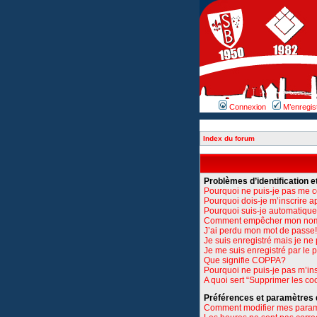
Connexion
M’enregis
Index du forum
Problèmes d’identification et
Pourquoi ne puis-je pas me 
Pourquoi dois-je m’inscrire a
Pourquoi suis-je automatiq
Comment empêcher mon nom d’
J’ai perdu mon mot de passe!
Je suis enregistré mais je n
Je me suis enregistré par le
Que signifie COPPA?
Pourquoi ne puis-je pas m’ins
A quoi sert “Supprimer les co
Préférences et paramètres de
Comment modifier mes para