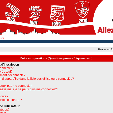
trer
Heures au fo
Foire aux questions (Questions posées fréquemment)
 d’inscription
connecter?
près tout?
uement déconnecté?
apparaître dans la liste des utilisateurs connectés?
e peux pas me connecter!
 passé mais je ne peux plus me connecter?!
crire?
okies du forum”?
 l’utilisateur
mètres?