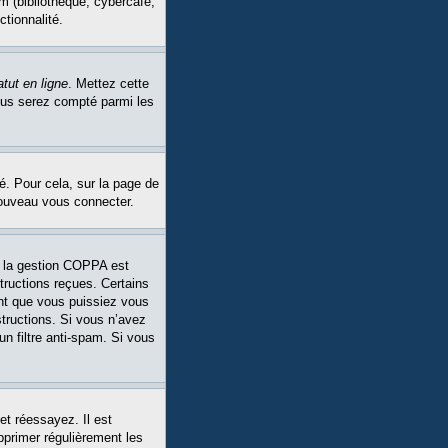
m (bibliothèque, cybercafé,
ctionnalité.
tut en ligne
. Mettez cette
Vous serez compté parmi les
é. Pour cela, sur la page de
nouveau vous connecter.
Si la gestion COPPA est
structions reçues. Certains
ant que vous puissiez vous
structions. Si vous n’avez
un filtre anti-spam. Si vous
et réessayez. Il est
pprimer régulièrement les