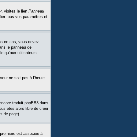
, visitez le lien
Panneau
fier tous vos paramètres et
Dans ce cas, vous devez
dans le panneau de
le qu’aux utilisateurs
veur ne soit pas à l’heure.
a encore traduit phpBB3 dans
ous êtes alors libre de créer
as de page).
 première est associée à