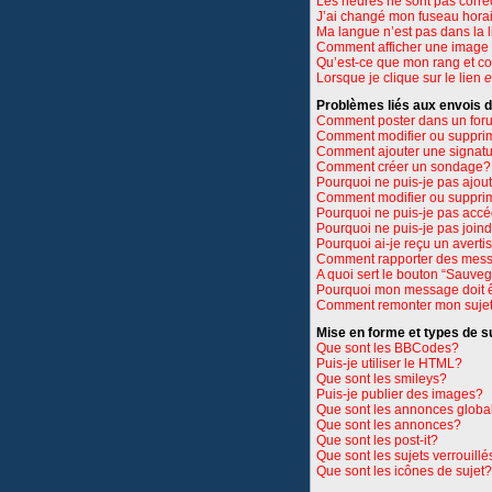
Les heures ne sont pas corre
J’ai changé mon fuseau horair
Ma langue n’est pas dans la li
Comment afficher une imag
Qu’est-ce que mon rang et c
Lorsque je clique sur le lien
e
Problèmes liés aux envois
Comment poster dans un for
Comment modifier ou suppri
Comment ajouter une signat
Comment créer un sondage?
Pourquoi ne puis-je pas ajou
Comment modifier ou suppri
Pourquoi ne puis-je pas accé
Pourquoi ne puis-je pas join
Pourquoi ai-je reçu un avert
Comment rapporter des mess
A quoi sert le bouton “Sauve
Pourquoi mon message doit ê
Comment remonter mon suje
Mise en forme et types de s
Que sont les BBCodes?
Puis-je utiliser le HTML?
Que sont les smileys?
Puis-je publier des images?
Que sont les annonces globa
Que sont les annonces?
Que sont les post-it?
Que sont les sujets verrouillé
Que sont les icônes de sujet?