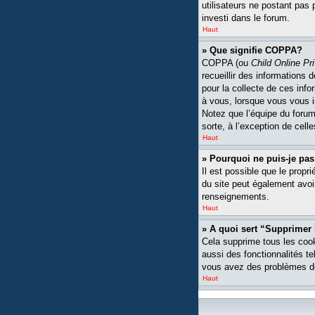
utilisateurs ne postant pas 
investi dans le forum.
Haut
» Que signifie COPPA?
COPPA (ou
Child Online Pr
recueillir des informations
pour la collecte de ces inf
à vous, lorsque vous vous i
Notez que l’équipe du forum 
sorte, à l’exception de cell
Haut
» Pourquoi ne puis-je pas
Il est possible que le propri
du site peut également avoi
renseignements.
Haut
» A quoi sert “Supprimer
Cela supprime tous les cook
aussi des fonctionnalités te
vous avez des problèmes de
Haut