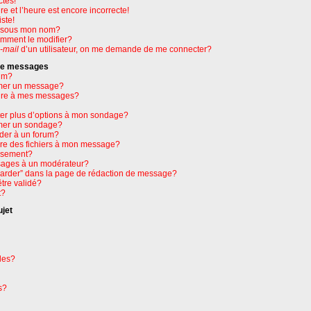
ctes!
e et l’heure est encore incorrecte!
ste!
e sous mon nom?
omment le modifier?
-mail
d’un utilisateur, on me demande de me connecter?
 de messages
um?
mer un message?
ure à mes messages?
ter plus d’options à mon sondage?
mer un sondage?
der à un forum?
dre des fichiers à mon message?
issement?
ages à un modérateur?
garder” dans la page de rédaction de message?
tre validé?
t?
ujet
les?
s?