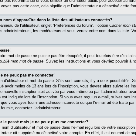
est pas recommandé si vous utilisez un ordinateur public pour accéder au foru
e voyez pas cette case, cela signifie que l’administrateur a désactivé cette fon
om d’apparaître dans la liste des utilisateurs connectés?
nneau de l’utilisateur, onglet “Préférences du forum”, l’option
Cacher mon sta
es administrateurs, les modérateurs et vous verrez votre nom dans la liste. 
passe!
re mot de passe ne puisse pas être récupéré, il peut toutefois être réinitialis
 oublié mon mot de passe
. Suivez les instructions et vous devriez pouvoir à 
 je ne peux pas me connecter!
m d’utilisateur et mot de passe. S’ils sont corrects, il y a deux possibilités. 
ué avoir moins de 13 ans lors de l’inscription, vous devrez alors suivre les in
e nouvelle inscription soit activée par vous-même ou par l’administrateur av
 est indiquée lors de l’inscription. Si vous avez reçu un e-mail, suivez ses in
t que vous ayez fourni une adresse incorrecte ou que l’e-mail ait été traité par 
 fournie, contactez l’administrateur.
ar le passé mais je ne peux plus me connecter?!
om d’utilisateur et mot de passe dans l’e-mail reçu lors de votre inscription 
trateur ait supprimé ou désactivé votre compte. En effet, il est courant de su