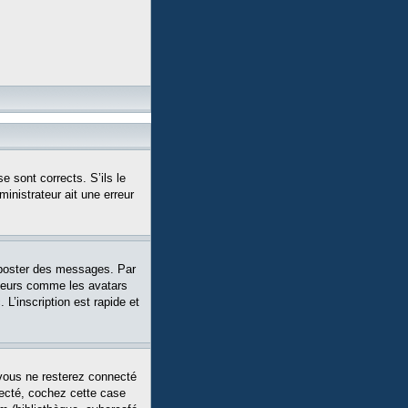
e sont corrects. S’ils le
ministrateur ait une erreur
 poster des messages. Par
siteurs comme les avatars
L’inscription est rapide et
vous ne resterez connecté
necté, cochez cette case