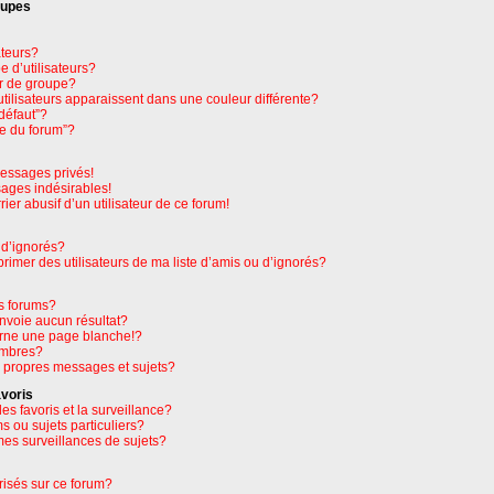
oupes
ateurs?
 d’utilisateurs?
r de groupe?
tilisateurs apparaissent dans une couleur différente?
défaut”?
pe du forum”?
essages privés!
sages indésirables!
rier abusif d’un utilisateur de ce forum!
 d’ignorés?
imer des utilisateurs de ma liste d’amis ou d’ignorés?
s forums?
nvoie aucun résultat?
rne une page blanche!?
embres?
 propres messages et sujets?
avoris
les favoris et la surveillance?
 ou sujets particuliers?
es surveillances de sujets?
orisés sur ce forum?