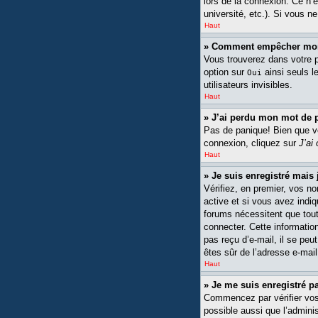
lors de la connexion. Ce n’
université, etc.). Si vous n
Haut
» Comment empêcher mon n
Vous trouverez dans votre pa
option sur
ainsi seuls l
Oui
utilisateurs invisibles.
Haut
» J’ai perdu mon mot de 
Pas de panique! Bien que vot
connexion, cliquez sur
J’ai
Haut
» Je suis enregistré mais
Vérifiez, en premier, vos no
active et si vous avez indiq
forums nécessitent que tout
connecter. Cette information
pas reçu d’e-mail, il se peu
êtes sûr de l’adresse e-mail
Haut
» Je me suis enregistré p
Commencez par vérifier vos n
possible aussi que l’adminis