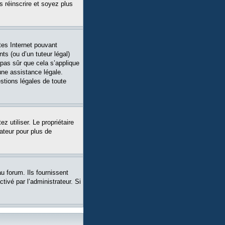
s réinscrire et soyez plus
tes Internet pouvant
ts (ou d’un tuteur légal)
 pas sûr que cela s’applique
une assistance légale.
stions légales de toute
ez utiliser. Le propriétaire
ateur pour plus de
u forum. Ils fournissent
tivé par l’administrateur. Si