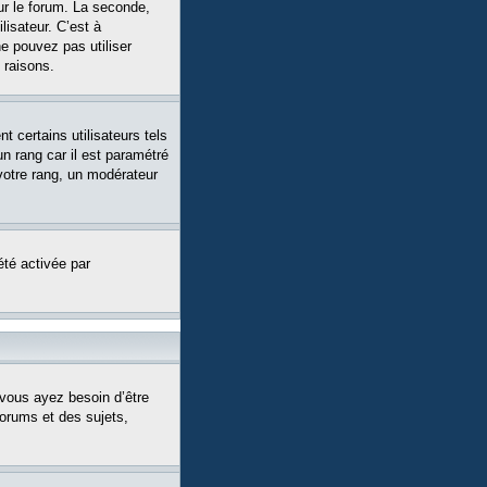
ur le forum. La seconde,
isateur. C’est à
ne pouvez pas utiliser
 raisons.
 certains utilisateurs tels
n rang car il est paramétré
votre rang, un modérateur
été activée par
 vous ayez besoin d’être
forums et des sujets,