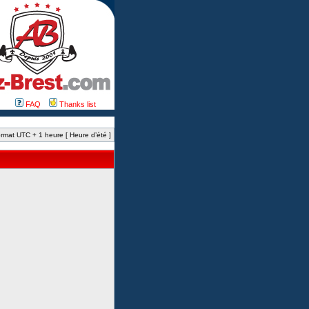
FAQ
Thanks list
rmat UTC + 1 heure [ Heure d’été ]