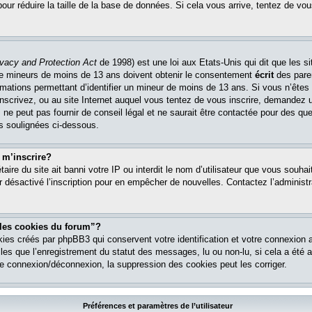
pour réduire la taille de la base de données. Si cela vous arrive, tentez de vou
ivacy and Protection Act
de 1998) est une loi aux Etats-Unis qui dit que les si
 de mineurs de moins de 13 ans doivent obtenir le consentement
écrit
des paren
ormations permettant d’identifier un mineur de moins de 13 ans. Si vous n’êtes
nscrivez, ou au site Internet auquel vous tentez de vous inscrire, demandez 
ne peut pas fournir de conseil légal et ne saurait être contactée pour des que
es soulignées ci-dessous.
 m’inscrire?
étaire du site ait banni votre IP ou interdit le nom d’utilisateur que vous souhait
r désactivé l’inscription pour en empêcher de nouvelles. Contactez l’administr
 les cookies du forum”?
ies créés par phpBB3 qui conservent votre identification et votre connexion a
lles que l’enregistrement du statut des messages, lu ou non-lu, si cela a été ac
 connexion/déconnexion, la suppression des cookies peut les corriger.
Préférences et paramètres de l’utilisateur