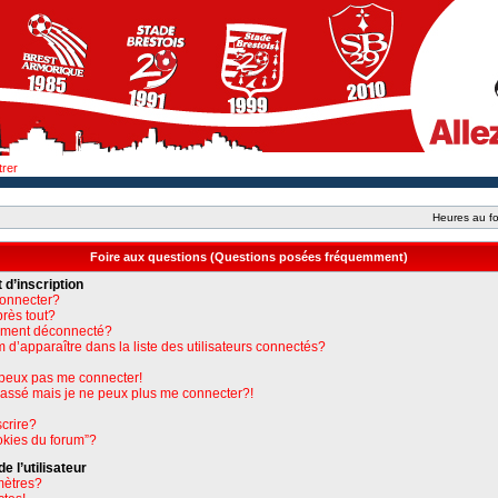
trer
Heures au fo
Foire aux questions (Questions posées fréquemment)
 d’inscription
connecter?
près tout?
uement déconnecté?
apparaître dans la liste des utilisateurs connectés?
e peux pas me connecter!
 passé mais je ne peux plus me connecter?!
crire?
okies du forum”?
 l’utilisateur
mètres?