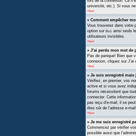
lors de la connexion. Ce n’
université, etc.). Si vous n
Haut
» Comment empêcher mon n
Vous trouverez dans votre pa
option sur
ainsi seuls l
Oui
utilisateurs invisibles.
Haut
» J’ai perdu mon mot de 
Pas de panique! Bien que vot
connexion, cliquez sur
J’ai
Haut
» Je suis enregistré mais
Vérifiez, en premier, vos no
active et si vous avez indiq
forums nécessitent que tout
connecter. Cette information
pas reçu d’e-mail, il se peu
êtes sûr de l’adresse e-mail
Haut
» Je me suis enregistré p
Commencez par vérifier vos n
possible aussi que l’adminis