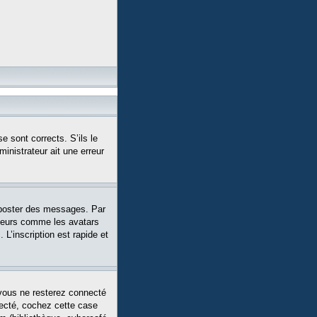
e sont corrects. S’ils le
ministrateur ait une erreur
 poster des messages. Par
siteurs comme les avatars
L’inscription est rapide et
vous ne resterez connecté
necté, cochez cette case