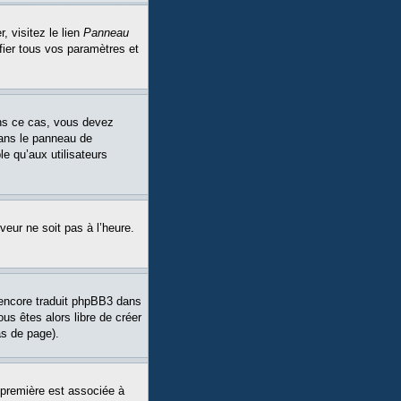
, visitez le lien
Panneau
fier tous vos paramètres et
Dans ce cas, vous devez
dans le panneau de
le qu’aux utilisateurs
veur ne soit pas à l’heure.
a encore traduit phpBB3 dans
ous êtes alors libre de créer
as de page).
 première est associée à