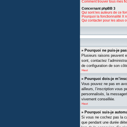
Comment trouver tous mes fic
Concernant phpBB 3
Qui sont les auteurs de ce fo
Pourquoi la fonctionnalité X 
Qui contacter pour les abus 
» Pourquoi ne puis-je pa
Plusieurs raisons peuvent ex
sont, contactez l’administra
de configuration de son côté,
Haut
» Pourquoi dois-je m’insc
Vous pouvez ne pas en avoi
ailleurs, l’inscription vou
personnalisés, la messagerie
vivement conseillée.
Haut
» Pourquoi suis-je auto
Si vous ne cochez pas la 
que pendant une durée déte