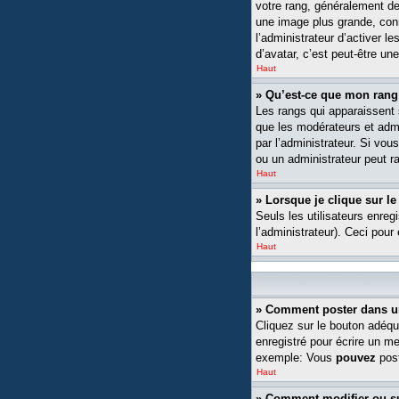
votre rang, généralement de
une image plus grande, conn
l’administrateur d’activer l
d’avatar, c’est peut-être un
Haut
» Qu’est-ce que mon rang
Les rangs qui apparaissent s
que les modérateurs et admin
par l’administrateur. Si v
ou un administrateur peut 
Haut
» Lorsque je clique sur le
Seuls les utilisateurs enreg
l’administrateur). Ceci pour
Haut
» Comment poster dans u
Cliquez sur le bouton adéqu
enregistré pour écrire un m
exemple: Vous
pouvez
post
Haut
» Comment modifier ou 