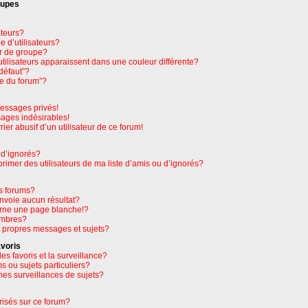
oupes
ateurs?
 d’utilisateurs?
r de groupe?
tilisateurs apparaissent dans une couleur différente?
défaut”?
pe du forum”?
essages privés!
sages indésirables!
rier abusif d’un utilisateur de ce forum!
 d’ignorés?
imer des utilisateurs de ma liste d’amis ou d’ignorés?
s forums?
nvoie aucun résultat?
rne une page blanche!?
embres?
 propres messages et sujets?
avoris
les favoris et la surveillance?
 ou sujets particuliers?
es surveillances de sujets?
orisés sur ce forum?