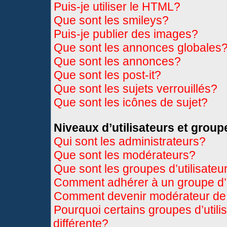
Puis-je utiliser le HTML?
Que sont les smileys?
Puis-je publier des images?
Que sont les annonces globales
Que sont les annonces?
Que sont les post-it?
Que sont les sujets verrouillés?
Que sont les icônes de sujet?
Niveaux d’utilisateurs et group
Qui sont les administrateurs?
Que sont les modérateurs?
Que sont les groupes d’utilisateu
Comment adhérer à un groupe d’u
Comment devenir modérateur de
Pourquoi certains groupes d’util
différente?