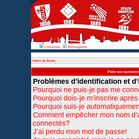
Connexion
M’enregistrer
Index du forum
Foire aux questio
Problèmes d’identification et d’
Pourquoi ne puis-je pas me conn
Pourquoi dois-je m’inscrire après
Pourquoi suis-je automatiqueme
Comment empêcher mon nom d’appa
connectés?
J’ai perdu mon mot de passe!