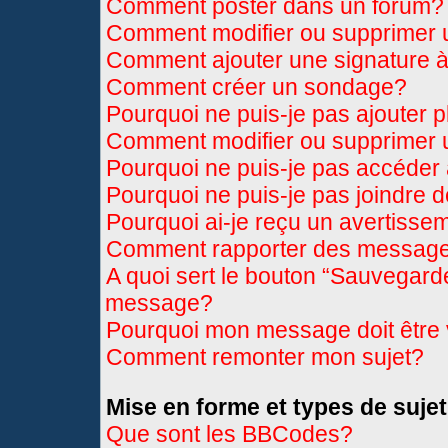
Comment poster dans un forum?
Comment modifier ou supprimer
Comment ajouter une signature
Comment créer un sondage?
Pourquoi ne puis-je pas ajouter 
Comment modifier ou supprimer
Pourquoi ne puis-je pas accéder
Pourquoi ne puis-je pas joindre 
Pourquoi ai-je reçu un avertisse
Comment rapporter des message
A quoi sert le bouton “Sauvegard
message?
Pourquoi mon message doit être 
Comment remonter mon sujet?
Mise en forme et types de sujet
Que sont les BBCodes?