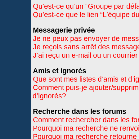
Qu’est-ce qu’un “Groupe par déf
Qu’est-ce que le lien “L’équipe d
Messagerie privée
Je ne peux pas envoyer de mess
Je reçois sans arrêt des message
J’ai reçu un e-mail ou un courrier
Amis et ignorés
Que sont mes listes d’amis et d’
Comment puis-je ajouter/supprimer
d’ignorés?
Recherche dans les forums
Comment rechercher dans les f
Pourquoi ma recherche ne renvoi
Pourquoi ma recherche retourne