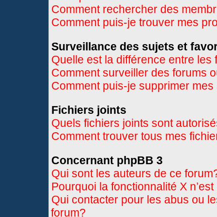
Comment rechercher des memb
Comment puis-je trouver mes pr
Surveillance des sujets et favor
Quelle est la différence entre les 
Comment surveiller des forums ou
Comment puis-je supprimer mes s
Fichiers joints
Quels fichiers joints sont autoris
Comment trouver tous mes fichier
Concernant phpBB 3
Qui sont les auteurs de ce forum
Pourquoi la fonctionnalité X n’es
Qui contacter pour les abus ou l
forum?