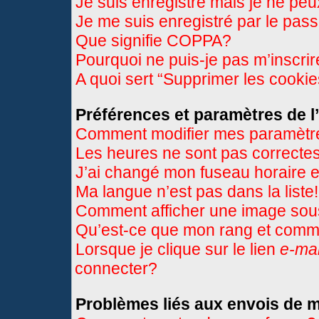
Je suis enregistré mais je ne pe
Je me suis enregistré par le pas
Que signifie COPPA?
Pourquoi ne puis-je pas m’inscri
A quoi sert “Supprimer les cooki
Préférences et paramètres de l’
Comment modifier mes paramètr
Les heures ne sont pas correctes
J’ai changé mon fuseau horaire et
Ma langue n’est pas dans la liste!
Comment afficher une image so
Qu’est-ce que mon rang et comme
Lorsque je clique sur le lien
e-mai
connecter?
Problèmes liés aux envois de