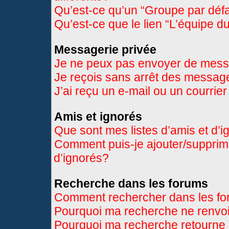
Qu’est-ce qu’un “Groupe par déf
Qu’est-ce que le lien “L’équipe d
Messagerie privée
Je ne peux pas envoyer de mess
Je reçois sans arrêt des message
J’ai reçu un e-mail ou un courrier
Amis et ignorés
Que sont mes listes d’amis et d’
Comment puis-je ajouter/supprimer
d’ignorés?
Recherche dans les forums
Comment rechercher dans les f
Pourquoi ma recherche ne renvoi
Pourquoi ma recherche retourne