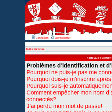
Connexion
M’enregistrer
Index du forum
Foire aux questio
Problèmes d’identification et d’
Pourquoi ne puis-je pas me conn
Pourquoi dois-je m’inscrire après
Pourquoi suis-je automatiqueme
Comment empêcher mon nom d’appa
connectés?
J’ai perdu mon mot de passe!