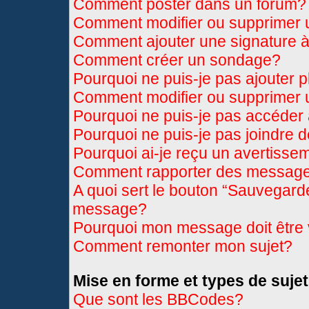
Comment poster dans un forum?
Comment modifier ou supprimer
Comment ajouter une signature
Comment créer un sondage?
Pourquoi ne puis-je pas ajouter 
Comment modifier ou supprimer
Pourquoi ne puis-je pas accéder
Pourquoi ne puis-je pas joindre 
Pourquoi ai-je reçu un avertisse
Comment rapporter des message
A quoi sert le bouton “Sauvegard
message?
Pourquoi mon message doit être 
Comment remonter mon sujet?
Mise en forme et types de sujet
Que sont les BBCodes?