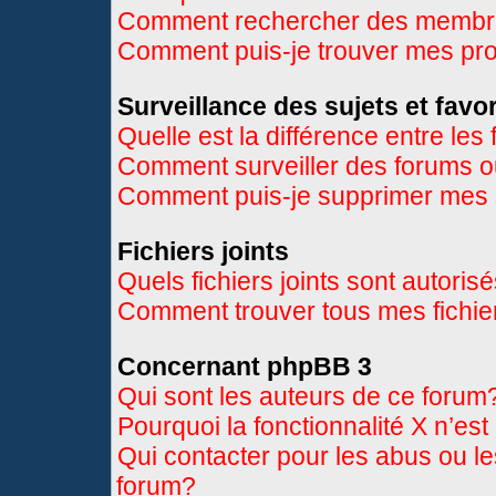
Comment rechercher des memb
Comment puis-je trouver mes pr
Surveillance des sujets et favor
Quelle est la différence entre les 
Comment surveiller des forums ou
Comment puis-je supprimer mes s
Fichiers joints
Quels fichiers joints sont autoris
Comment trouver tous mes fichier
Concernant phpBB 3
Qui sont les auteurs de ce forum
Pourquoi la fonctionnalité X n’es
Qui contacter pour les abus ou l
forum?