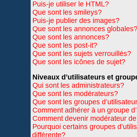
Puis-je utiliser le HTML?
Que sont les smileys?
Puis-je publier des images?
Que sont les annonces globales
Que sont les annonces?
Que sont les post-it?
Que sont les sujets verrouillés?
Que sont les icônes de sujet?
Niveaux d’utilisateurs et group
Qui sont les administrateurs?
Que sont les modérateurs?
Que sont les groupes d’utilisateu
Comment adhérer à un groupe d’u
Comment devenir modérateur de
Pourquoi certains groupes d’util
différente?