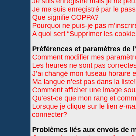
Je suis enregistré mais je ne pe
Je me suis enregistré par le pas
Que signifie COPPA?
Pourquoi ne puis-je pas m’inscri
A quoi sert “Supprimer les cooki
Préférences et paramètres de l’
Comment modifier mes paramètr
Les heures ne sont pas correctes
J’ai changé mon fuseau horaire et
Ma langue n’est pas dans la liste!
Comment afficher une image so
Qu’est-ce que mon rang et comme
Lorsque je clique sur le lien
e-mai
connecter?
Problèmes liés aux envois de