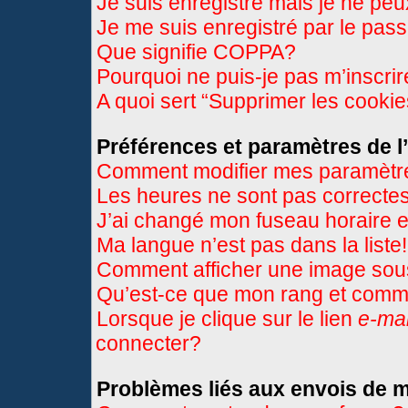
Je suis enregistré mais je ne pe
Je me suis enregistré par le pas
Que signifie COPPA?
Pourquoi ne puis-je pas m’inscri
A quoi sert “Supprimer les cooki
Préférences et paramètres de l’
Comment modifier mes paramètr
Les heures ne sont pas correctes
J’ai changé mon fuseau horaire et
Ma langue n’est pas dans la liste!
Comment afficher une image so
Qu’est-ce que mon rang et comme
Lorsque je clique sur le lien
e-mai
connecter?
Problèmes liés aux envois de