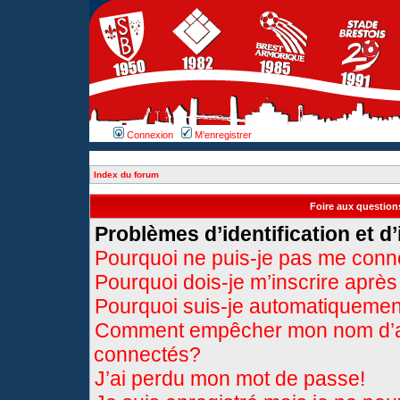
Connexion
M’enregistrer
Index du forum
Foire aux questio
Problèmes d’identification et d’
Pourquoi ne puis-je pas me conn
Pourquoi dois-je m’inscrire après
Pourquoi suis-je automatiqueme
Comment empêcher mon nom d’appa
connectés?
J’ai perdu mon mot de passe!