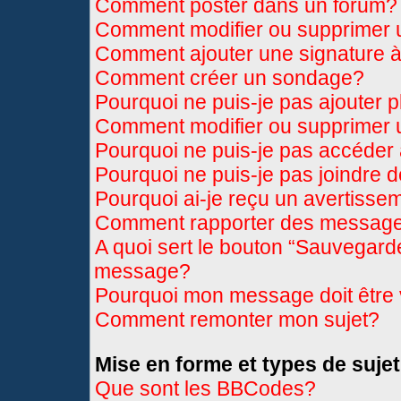
Comment poster dans un forum?
Comment modifier ou supprimer
Comment ajouter une signature
Comment créer un sondage?
Pourquoi ne puis-je pas ajouter 
Comment modifier ou supprimer
Pourquoi ne puis-je pas accéder
Pourquoi ne puis-je pas joindre 
Pourquoi ai-je reçu un avertisse
Comment rapporter des message
A quoi sert le bouton “Sauvegard
message?
Pourquoi mon message doit être 
Comment remonter mon sujet?
Mise en forme et types de sujet
Que sont les BBCodes?