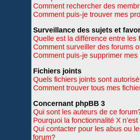
Comment rechercher des memb
Comment puis-je trouver mes pr
Surveillance des sujets et favor
Quelle est la différence entre les 
Comment surveiller des forums ou
Comment puis-je supprimer mes s
Fichiers joints
Quels fichiers joints sont autoris
Comment trouver tous mes fichier
Concernant phpBB 3
Qui sont les auteurs de ce forum
Pourquoi la fonctionnalité X n’es
Qui contacter pour les abus ou l
forum?