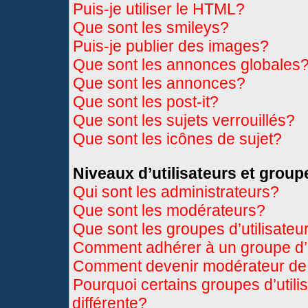
Puis-je utiliser le HTML?
Que sont les smileys?
Puis-je publier des images?
Que sont les annonces globales
Que sont les annonces?
Que sont les post-it?
Que sont les sujets verrouillés?
Que sont les icônes de sujet?
Niveaux d’utilisateurs et group
Qui sont les administrateurs?
Que sont les modérateurs?
Que sont les groupes d’utilisateu
Comment adhérer à un groupe d’u
Comment devenir modérateur de
Pourquoi certains groupes d’util
différente?