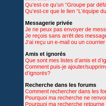
Qu’est-ce qu’un “Groupe par déf
Qu’est-ce que le lien “L’équipe d
Messagerie privée
Je ne peux pas envoyer de mess
Je reçois sans arrêt des message
J’ai reçu un e-mail ou un courrier
Amis et ignorés
Que sont mes listes d’amis et d’
Comment puis-je ajouter/supprimer
d’ignorés?
Recherche dans les forums
Comment rechercher dans les f
Pourquoi ma recherche ne renvoi
Pourquoi ma recherche retourne