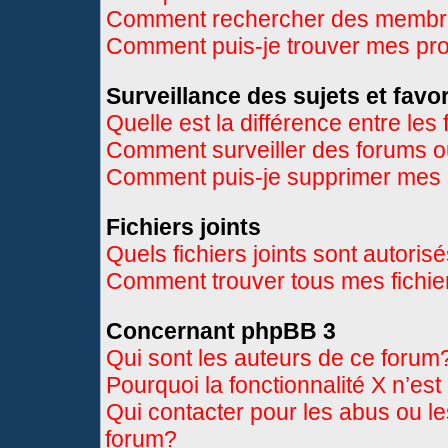
Comment rechercher des memb
Comment puis-je trouver mes pr
Surveillance des sujets et favor
Quelle est la différence entre les 
Comment surveiller des forums ou
Comment puis-je supprimer mes s
Fichiers joints
Quels fichiers joints sont autoris
Comment trouver tous mes fichier
Concernant phpBB 3
Qui sont les auteurs de ce forum
Pourquoi la fonctionnalité X n’es
Qui contacter pour les abus ou l
forum?