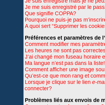
Je suis enregistré mais je ne pe
Je me suis enregistré par le pas
Que signifie COPPA?
Pourquoi ne puis-je pas m’inscri
A quoi sert “Supprimer les cooki
Préférences et paramètres de l’
Comment modifier mes paramètr
Les heures ne sont pas correctes
J’ai changé mon fuseau horaire et
Ma langue n’est pas dans la liste!
Comment afficher une image so
Qu’est-ce que mon rang et comme
Lorsque je clique sur le lien
e-mai
connecter?
Problèmes liés aux envois de