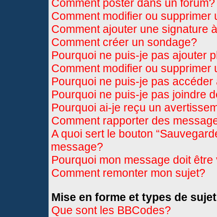
Comment poster dans un forum?
Comment modifier ou supprimer
Comment ajouter une signature
Comment créer un sondage?
Pourquoi ne puis-je pas ajouter 
Comment modifier ou supprimer
Pourquoi ne puis-je pas accéder
Pourquoi ne puis-je pas joindre 
Pourquoi ai-je reçu un avertisse
Comment rapporter des message
A quoi sert le bouton “Sauvegard
message?
Pourquoi mon message doit être 
Comment remonter mon sujet?
Mise en forme et types de sujet
Que sont les BBCodes?