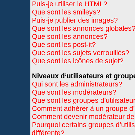
Puis-je utiliser le HTML?
Que sont les smileys?
Puis-je publier des images?
Que sont les annonces globales
Que sont les annonces?
Que sont les post-it?
Que sont les sujets verrouillés?
Que sont les icônes de sujet?
Niveaux d’utilisateurs et group
Qui sont les administrateurs?
Que sont les modérateurs?
Que sont les groupes d’utilisateu
Comment adhérer à un groupe d’u
Comment devenir modérateur de
Pourquoi certains groupes d’util
différente?