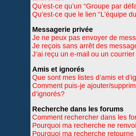
Qu’est-ce qu’un “Groupe par déf
Qu’est-ce que le lien “L’équipe d
Messagerie privée
Je ne peux pas envoyer de mess
Je reçois sans arrêt des message
J’ai reçu un e-mail ou un courrier
Amis et ignorés
Que sont mes listes d’amis et d’
Comment puis-je ajouter/supprimer
d’ignorés?
Recherche dans les forums
Comment rechercher dans les f
Pourquoi ma recherche ne renvoi
Pourquoi ma recherche retourne