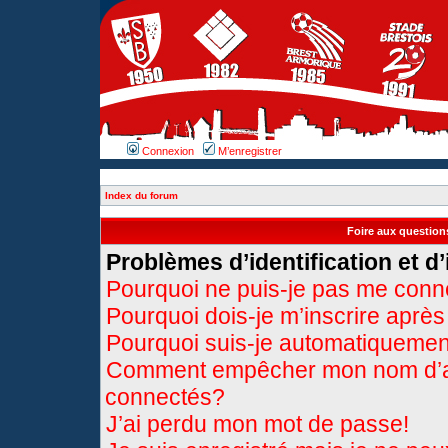
Connexion
M’enregistrer
Index du forum
Foire aux questio
Problèmes d’identification et d’
Pourquoi ne puis-je pas me conn
Pourquoi dois-je m’inscrire après
Pourquoi suis-je automatiqueme
Comment empêcher mon nom d’appa
connectés?
J’ai perdu mon mot de passe!