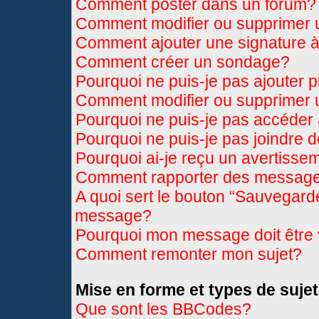
Comment poster dans un forum?
Comment modifier ou supprimer
Comment ajouter une signature
Comment créer un sondage?
Pourquoi ne puis-je pas ajouter 
Comment modifier ou supprimer
Pourquoi ne puis-je pas accéder
Pourquoi ne puis-je pas joindre 
Pourquoi ai-je reçu un avertisse
Comment rapporter des message
A quoi sert le bouton “Sauvegard
message?
Pourquoi mon message doit être 
Comment remonter mon sujet?
Mise en forme et types de sujet
Que sont les BBCodes?