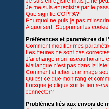
Je suis enregistré mais je ne pe
Je me suis enregistré par le pas
Que signifie COPPA?
Pourquoi ne puis-je pas m’inscri
A quoi sert “Supprimer les cooki
Préférences et paramètres de l’
Comment modifier mes paramètr
Les heures ne sont pas correctes
J’ai changé mon fuseau horaire et
Ma langue n’est pas dans la liste!
Comment afficher une image so
Qu’est-ce que mon rang et comme
Lorsque je clique sur le lien
e-mai
connecter?
Problèmes liés aux envois de