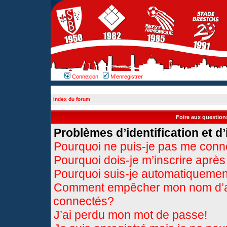
Connexion
M’enregistrer
Index du forum
Foire aux questio
Problèmes d’identification et d’
Pourquoi ne puis-je pas me conn
Pourquoi dois-je m’inscrire après
Pourquoi suis-je automatiqueme
Comment empêcher mon nom d’appa
connectés?
J’ai perdu mon mot de passe!