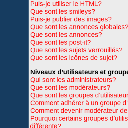
Puis-je utiliser le HTML?
Que sont les smileys?
Puis-je publier des images?
Que sont les annonces globales
Que sont les annonces?
Que sont les post-it?
Que sont les sujets verrouillés?
Que sont les icônes de sujet?
Niveaux d’utilisateurs et group
Qui sont les administrateurs?
Que sont les modérateurs?
Que sont les groupes d’utilisateu
Comment adhérer à un groupe d’u
Comment devenir modérateur de
Pourquoi certains groupes d’util
différente?