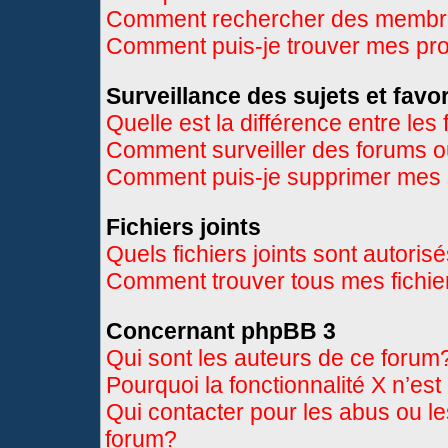
Comment rechercher des memb
Comment puis-je trouver mes pr
Surveillance des sujets et favor
Quelle est la différence entre les 
Comment surveiller des forums ou
Comment puis-je supprimer mes s
Fichiers joints
Quels fichiers joints sont autoris
Comment trouver tous mes fichier
Concernant phpBB 3
Qui sont les auteurs de ce forum
Pourquoi la fonctionnalité X n’es
Qui contacter pour les abus ou l
forum?