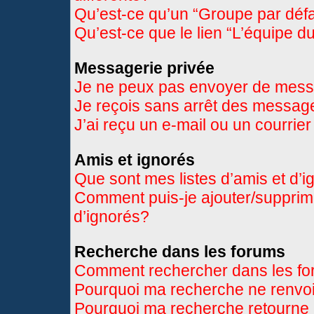
Qu’est-ce qu’un “Groupe par déf
Qu’est-ce que le lien “L’équipe d
Messagerie privée
Je ne peux pas envoyer de mess
Je reçois sans arrêt des message
J’ai reçu un e-mail ou un courrier
Amis et ignorés
Que sont mes listes d’amis et d’
Comment puis-je ajouter/supprimer
d’ignorés?
Recherche dans les forums
Comment rechercher dans les f
Pourquoi ma recherche ne renvoi
Pourquoi ma recherche retourne