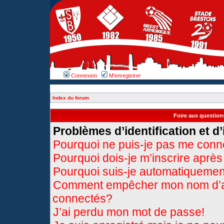
Connexion
M’enregistrer
Index du forum
Foire aux questio
Problèmes d’identification et d’
Pourquoi ne puis-je pas me conn
Pourquoi dois-je m’inscrire après
Pourquoi suis-je automatiqueme
Comment empêcher mon nom d’appa
connectés?
J’ai perdu mon mot de passe!