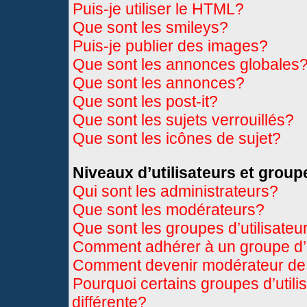
Puis-je utiliser le HTML?
Que sont les smileys?
Puis-je publier des images?
Que sont les annonces globales
Que sont les annonces?
Que sont les post-it?
Que sont les sujets verrouillés?
Que sont les icônes de sujet?
Niveaux d’utilisateurs et group
Qui sont les administrateurs?
Que sont les modérateurs?
Que sont les groupes d’utilisateu
Comment adhérer à un groupe d’u
Comment devenir modérateur de
Pourquoi certains groupes d’util
différente?