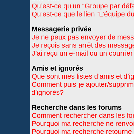
Qu’est-ce qu’un “Groupe par déf
Qu’est-ce que le lien “L’équipe d
Messagerie privée
Je ne peux pas envoyer de mess
Je reçois sans arrêt des message
J’ai reçu un e-mail ou un courrier
Amis et ignorés
Que sont mes listes d’amis et d’
Comment puis-je ajouter/supprimer
d’ignorés?
Recherche dans les forums
Comment rechercher dans les f
Pourquoi ma recherche ne renvoi
Pourquoi ma recherche retourne