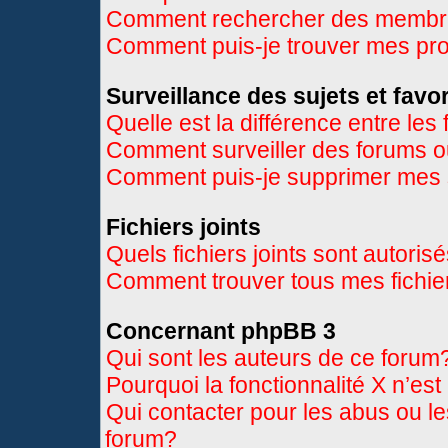
Comment rechercher des memb
Comment puis-je trouver mes pr
Surveillance des sujets et favor
Quelle est la différence entre les 
Comment surveiller des forums ou
Comment puis-je supprimer mes s
Fichiers joints
Quels fichiers joints sont autoris
Comment trouver tous mes fichier
Concernant phpBB 3
Qui sont les auteurs de ce forum
Pourquoi la fonctionnalité X n’es
Qui contacter pour les abus ou l
forum?