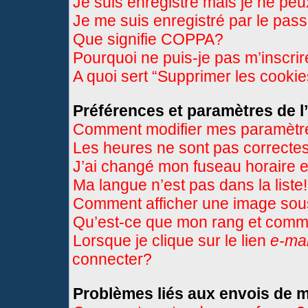
Je suis enregistré mais je ne pe
Je me suis enregistré par le pas
Que signifie COPPA?
Pourquoi ne puis-je pas m’inscri
A quoi sert “Supprimer les cooki
Préférences et paramètres de l’
Comment modifier mes paramètr
Les heures ne sont pas correctes
J’ai changé mon fuseau horaire et
Ma langue n’est pas dans la liste!
Comment afficher une image so
Qu’est-ce que mon rang et comme
Lorsque je clique sur le lien
e-mai
connecter?
Problèmes liés aux envois de