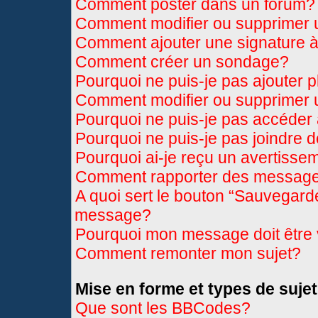
Comment poster dans un forum?
Comment modifier ou supprimer
Comment ajouter une signature
Comment créer un sondage?
Pourquoi ne puis-je pas ajouter 
Comment modifier ou supprimer
Pourquoi ne puis-je pas accéder
Pourquoi ne puis-je pas joindre 
Pourquoi ai-je reçu un avertisse
Comment rapporter des message
A quoi sert le bouton “Sauvegard
message?
Pourquoi mon message doit être 
Comment remonter mon sujet?
Mise en forme et types de sujet
Que sont les BBCodes?