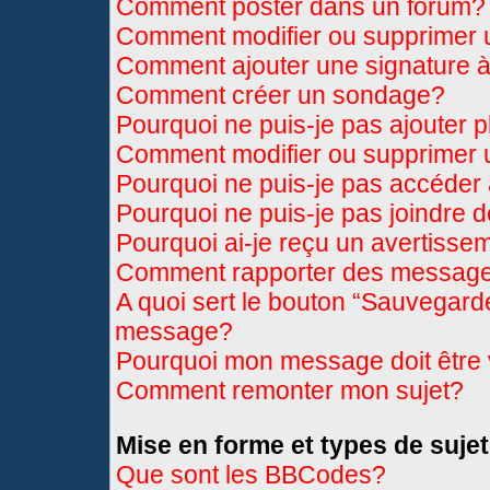
Comment poster dans un forum?
Comment modifier ou supprimer
Comment ajouter une signature
Comment créer un sondage?
Pourquoi ne puis-je pas ajouter 
Comment modifier ou supprimer
Pourquoi ne puis-je pas accéder
Pourquoi ne puis-je pas joindre 
Pourquoi ai-je reçu un avertisse
Comment rapporter des message
A quoi sert le bouton “Sauvegard
message?
Pourquoi mon message doit être 
Comment remonter mon sujet?
Mise en forme et types de sujet
Que sont les BBCodes?