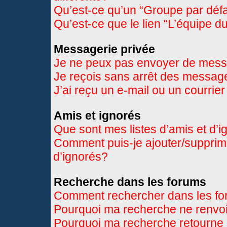
Qu’est-ce qu’un “Groupe par déf
Qu’est-ce que le lien “L’équipe d
Messagerie privée
Je ne peux pas envoyer de mess
Je reçois sans arrêt des message
J’ai reçu un e-mail ou un courrier
Amis et ignorés
Que sont mes listes d’amis et d’
Comment puis-je ajouter/supprimer
d’ignorés?
Recherche dans les forums
Comment rechercher dans les f
Pourquoi ma recherche ne renvoi
Pourquoi ma recherche retourne