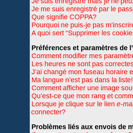
Je suis enregistré mais je ne pe
Je me suis enregistré par le pas
Que signifie COPPA?
Pourquoi ne puis-je pas m’inscri
A quoi sert “Supprimer les cooki
Préférences et paramètres de l’
Comment modifier mes paramètr
Les heures ne sont pas correctes
J’ai changé mon fuseau horaire et
Ma langue n’est pas dans la liste!
Comment afficher une image so
Qu’est-ce que mon rang et comme
Lorsque je clique sur le lien
e-mai
connecter?
Problèmes liés aux envois de