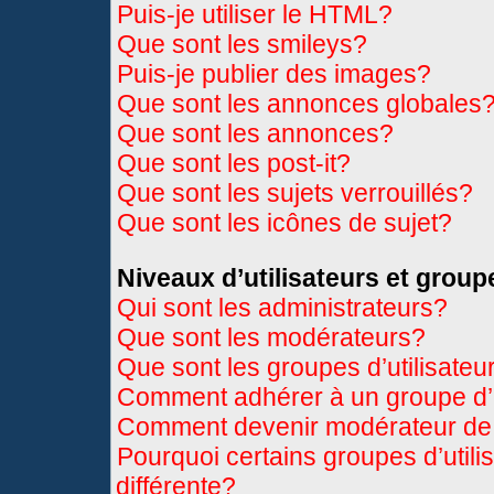
Puis-je utiliser le HTML?
Que sont les smileys?
Puis-je publier des images?
Que sont les annonces globales
Que sont les annonces?
Que sont les post-it?
Que sont les sujets verrouillés?
Que sont les icônes de sujet?
Niveaux d’utilisateurs et group
Qui sont les administrateurs?
Que sont les modérateurs?
Que sont les groupes d’utilisateu
Comment adhérer à un groupe d’u
Comment devenir modérateur de
Pourquoi certains groupes d’util
différente?