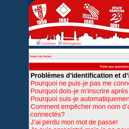
Connexion
M’enregistrer
Index du forum
Foire aux questio
Problèmes d’identification et d’
Pourquoi ne puis-je pas me conn
Pourquoi dois-je m’inscrire après
Pourquoi suis-je automatiqueme
Comment empêcher mon nom d’appa
connectés?
J’ai perdu mon mot de passe!