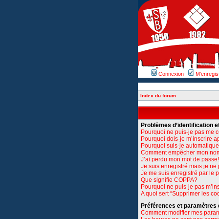
Connexion
M’enregis
Index du forum
Problèmes d’identification et
Pourquoi ne puis-je pas me 
Pourquoi dois-je m’inscrire a
Pourquoi suis-je automatiq
Comment empêcher mon nom d’
J’ai perdu mon mot de passe!
Je suis enregistré mais je n
Je me suis enregistré par le
Que signifie COPPA?
Pourquoi ne puis-je pas m’ins
A quoi sert “Supprimer les co
Préférences et paramètres de
Comment modifier mes para