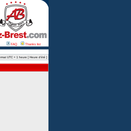
FAQ
Thanks list
rmat UTC + 1 heure [ Heure d’été ]