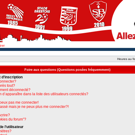
trer
Heures au fo
Foire aux questions (Questions posées fréquemment)
 d’inscription
connecter?
près tout?
uement déconnecté?
apparaître dans la liste des utilisateurs connectés?
e peux pas me connecter!
 passé mais je ne peux plus me connecter?!
crire?
okies du forum”?
 l’utilisateur
mètres?