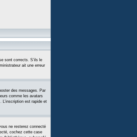
e sont corrects. S’ils le
ministrateur ait une erreur
 poster des messages. Par
siteurs comme les avatars
L’inscription est rapide et
vous ne resterez connecté
necté, cochez cette case