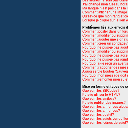
Les heures ne sont pas corre
J’ai changé mon fuseau horair
Ma langue n’est pas dans la li
Comment afficher une imag
Qu’est-ce que mon rang et c
Lorsque je clique sur le lien
e
Problèmes liés aux envois
Comment poster dans un for
Comment modifier ou suppri
Comment ajouter une signat
Comment créer un sondage?
Pourquoi ne puis-je pas ajou
Comment modifier ou suppri
Pourquoi ne puis-je pas accé
Pourquoi ne puis-je pas join
Pourquoi ai-je reçu un avert
Comment rapporter des mess
A quoi sert le bouton “Sauve
Pourquoi mon message doit ê
Comment remonter mon suje
Mise en forme et types de s
Que sont les BBCodes?
Puis-je utiliser le HTML?
Que sont les smileys?
Puis-je publier des images?
Que sont les annonces globa
Que sont les annonces?
Que sont les post-it?
Que sont les sujets verrouillé
Que sont les icônes de sujet?