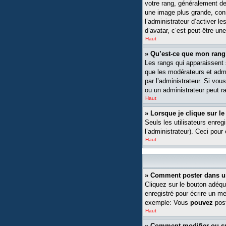
votre rang, généralement de
une image plus grande, conn
l’administrateur d’activer l
d’avatar, c’est peut-être un
Haut
» Qu’est-ce que mon rang
Les rangs qui apparaissent s
que les modérateurs et admin
par l’administrateur. Si v
ou un administrateur peut 
Haut
» Lorsque je clique sur le
Seuls les utilisateurs enreg
l’administrateur). Ceci pour
Haut
» Comment poster dans u
Cliquez sur le bouton adéqu
enregistré pour écrire un m
exemple: Vous
pouvez
post
Haut
» Comment modifier ou 