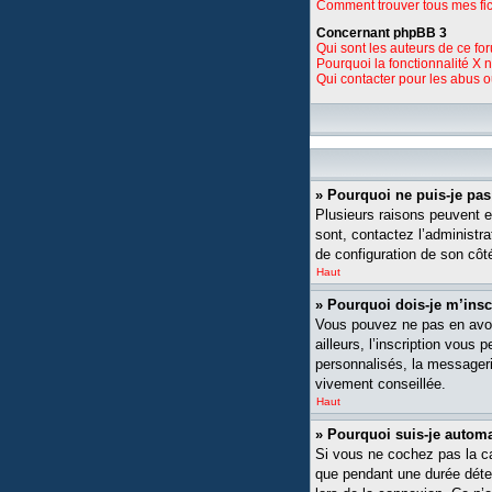
Comment trouver tous mes fic
Concernant phpBB 3
Qui sont les auteurs de ce fo
Pourquoi la fonctionnalité X 
Qui contacter pour les abus 
» Pourquoi ne puis-je pa
Plusieurs raisons peuvent ex
sont, contactez l’administra
de configuration de son côté,
Haut
» Pourquoi dois-je m’insc
Vous pouvez ne pas en avoi
ailleurs, l’inscription vou
personnalisés, la messagerie
vivement conseillée.
Haut
» Pourquoi suis-je auto
Si vous ne cochez pas la 
que pendant une durée déte