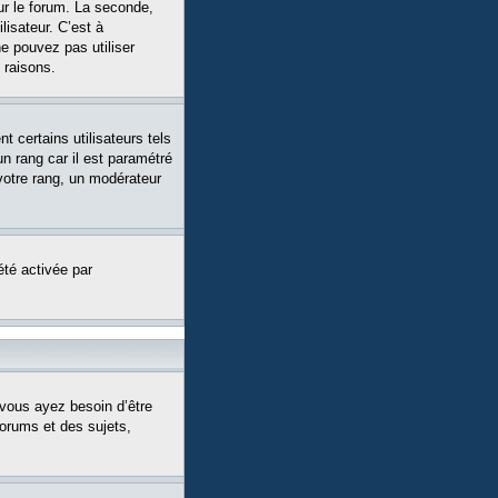
ur le forum. La seconde,
isateur. C’est à
ne pouvez pas utiliser
 raisons.
 certains utilisateurs tels
n rang car il est paramétré
votre rang, un modérateur
été activée par
 vous ayez besoin d’être
forums et des sujets,