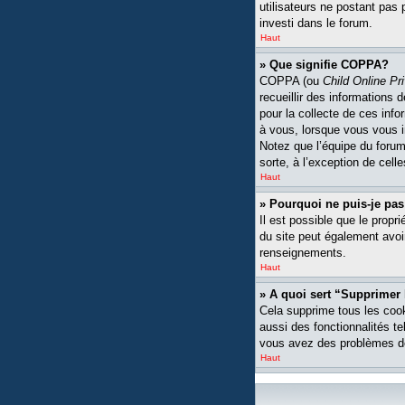
utilisateurs ne postant pas 
investi dans le forum.
Haut
» Que signifie COPPA?
COPPA (ou
Child Online Pr
recueillir des informations
pour la collecte de ces inf
à vous, lorsque vous vous i
Notez que l’équipe du forum 
sorte, à l’exception de cell
Haut
» Pourquoi ne puis-je pas
Il est possible que le propri
du site peut également avoi
renseignements.
Haut
» A quoi sert “Supprimer
Cela supprime tous les cook
aussi des fonctionnalités te
vous avez des problèmes de
Haut