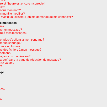
ctes!
e et l’heure est encore incorrecte!
ste!
e sous mon nom?
omment le modifier?
-mail
d’un utilisateur, on me demande de me connecter?
 de messages
um?
mer un message?
ure à mes messages?
ter plus d’options à mon sondage?
mer un sondage?
der à un forum?
dre des fichiers à mon message?
issement?
ages à un modérateur?
garder” dans la page de rédaction de message?
tre validé?
t?
ujet
les?
s?