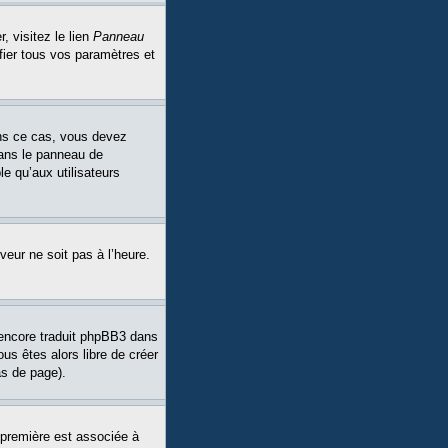
, visitez le lien
Panneau
fier tous vos paramètres et
Dans ce cas, vous devez
dans le panneau de
le qu’aux utilisateurs
veur ne soit pas à l’heure.
a encore traduit phpBB3 dans
ous êtes alors libre de créer
as de page).
 première est associée à