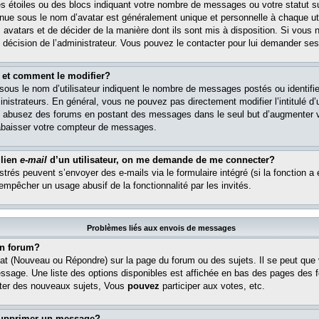
s étoiles ou des blocs indiquant votre nombre de messages ou votre statut s
ue sous le nom d’avatar est généralement unique et personnelle à chaque util
es avatars et de décider de la manière dont ils sont mis à disposition. Si vous 
e décision de l’administrateur. Vous pouvez le contacter pour lui demander ses
 et comment le modifier?
ous le nom d’utilisateur indiquent le nombre de messages postés ou identifient
istrateurs. En général, vous ne pouvez pas directement modifier l’intitulé d’u
ous abusez des forums en postant des messages dans le seul but d’augmenter 
rabaisser votre compteur de messages.
 lien
e-mail
d’un utilisateur, on me demande de me connecter?
istrés peuvent s’envoyer des e-mails via le formulaire intégré (si la fonction a 
 empêcher un usage abusif de la fonctionnalité par les invités.
Problèmes liés aux envois de messages
n forum?
at (Nouveau ou Répondre) sur la page du forum ou des sujets. Il se peut que
essage. Une liste des options disponibles est affichée en bas des pages des 
er des nouveaux sujets, Vous
pouvez
participer aux votes, etc.
supprimer un message?