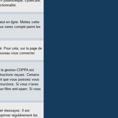
m (bibliothèque, cybercafé,
ctionnalité.
tut en ligne
. Mettez cette
Vous serez compté parmi les
é. Pour cela, sur la page de
nouveau vous connecter.
Si la gestion COPPA est
structions reçues. Certains
ant que vous puissiez vous
structions. Si vous n’avez
un filtre anti-spam. Si vous
et réessayez. Il est
pprimer régulièrement les