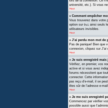
lors de la connexion. Ce n’
université, etc.). Si vous n
Haut
» Comment empêcher mon n
Vous trouverez dans votre pa
option sur
ainsi seuls l
Oui
utilisateurs invisibles.
Haut
» J’ai perdu mon mot de 
Pas de panique! Bien que vot
connexion, cliquez sur
J’ai
Haut
» Je suis enregistré mais
Vérifiez, en premier, vos no
active et si vous avez indiq
forums nécessitent que tout
connecter. Cette information
pas reçu d’e-mail, il se peu
êtes sûr de l’adresse e-mail
Haut
» Je me suis enregistré p
Commencez par vérifier vos n
possible aussi que l’adminis