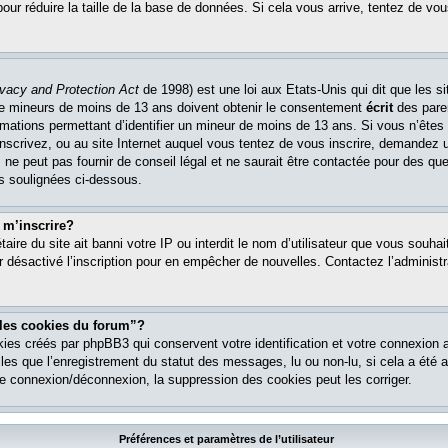
pour réduire la taille de la base de données. Si cela vous arrive, tentez de vou
ivacy and Protection Act
de 1998) est une loi aux Etats-Unis qui dit que les si
 de mineurs de moins de 13 ans doivent obtenir le consentement
écrit
des paren
ormations permettant d’identifier un mineur de moins de 13 ans. Si vous n’êtes
nscrivez, ou au site Internet auquel vous tentez de vous inscrire, demandez 
ne peut pas fournir de conseil légal et ne saurait être contactée pour des que
es soulignées ci-dessous.
 m’inscrire?
étaire du site ait banni votre IP ou interdit le nom d’utilisateur que vous souhait
r désactivé l’inscription pour en empêcher de nouvelles. Contactez l’administr
 les cookies du forum”?
ies créés par phpBB3 qui conservent votre identification et votre connexion a
lles que l’enregistrement du statut des messages, lu ou non-lu, si cela a été ac
 connexion/déconnexion, la suppression des cookies peut les corriger.
Préférences et paramètres de l’utilisateur