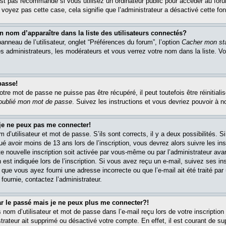
est pas recommandé si vous utilisez un ordinateur public pour accéder au foru
e voyez pas cette case, cela signifie que l’administrateur a désactivé cette fon
om d’apparaître dans la liste des utilisateurs connectés?
nneau de l’utilisateur, onglet “Préférences du forum”, l’option
Cacher mon sta
es administrateurs, les modérateurs et vous verrez votre nom dans la liste. 
passe!
re mot de passe ne puisse pas être récupéré, il peut toutefois être réinitialis
 oublié mon mot de passe
. Suivez les instructions et vous devriez pouvoir à 
 je ne peux pas me connecter!
m d’utilisateur et mot de passe. S’ils sont corrects, il y a deux possibilités. 
ué avoir moins de 13 ans lors de l’inscription, vous devrez alors suivre les in
e nouvelle inscription soit activée par vous-même ou par l’administrateur av
 est indiquée lors de l’inscription. Si vous avez reçu un e-mail, suivez ses in
t que vous ayez fourni une adresse incorrecte ou que l’e-mail ait été traité par 
 fournie, contactez l’administrateur.
ar le passé mais je ne peux plus me connecter?!
om d’utilisateur et mot de passe dans l’e-mail reçu lors de votre inscription 
trateur ait supprimé ou désactivé votre compte. En effet, il est courant de su