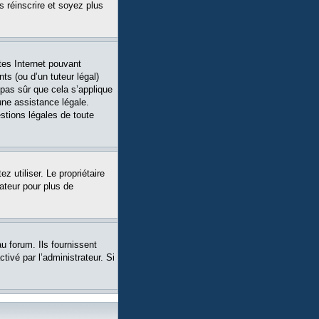
s réinscrire et soyez plus
tes Internet pouvant
ts (ou d’un tuteur légal)
 pas sûr que cela s’applique
une assistance légale.
stions légales de toute
ez utiliser. Le propriétaire
ateur pour plus de
u forum. Ils fournissent
tivé par l’administrateur. Si