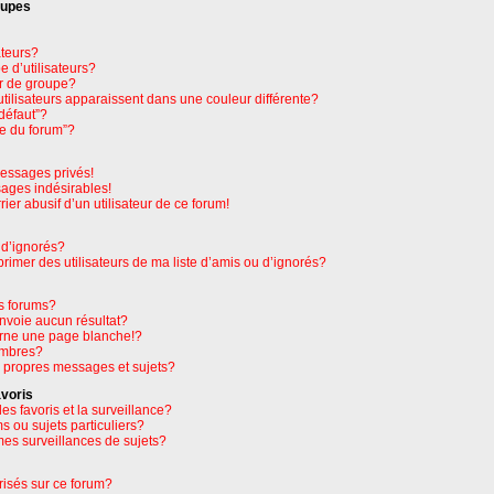
oupes
ateurs?
 d’utilisateurs?
r de groupe?
tilisateurs apparaissent dans une couleur différente?
défaut”?
pe du forum”?
essages privés!
sages indésirables!
rier abusif d’un utilisateur de ce forum!
 d’ignorés?
imer des utilisateurs de ma liste d’amis ou d’ignorés?
s forums?
nvoie aucun résultat?
rne une page blanche!?
embres?
 propres messages et sujets?
avoris
les favoris et la surveillance?
 ou sujets particuliers?
es surveillances de sujets?
orisés sur ce forum?