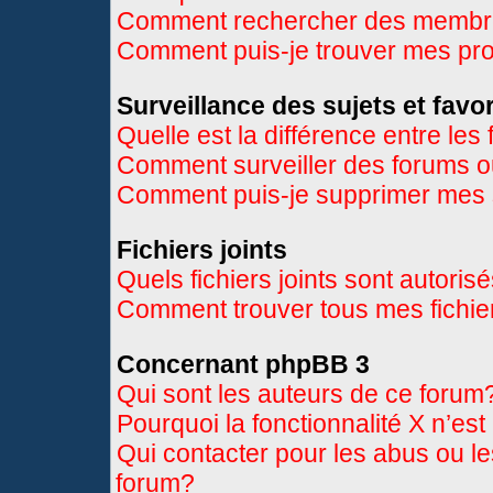
Comment rechercher des memb
Comment puis-je trouver mes pr
Surveillance des sujets et favor
Quelle est la différence entre les 
Comment surveiller des forums ou
Comment puis-je supprimer mes s
Fichiers joints
Quels fichiers joints sont autoris
Comment trouver tous mes fichier
Concernant phpBB 3
Qui sont les auteurs de ce forum
Pourquoi la fonctionnalité X n’es
Qui contacter pour les abus ou l
forum?