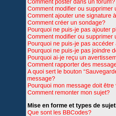
Comment poster dans un forum?
Comment modifier ou supprimer
Comment ajouter une signature
Comment créer un sondage?
Pourquoi ne puis-je pas ajouter 
Comment modifier ou supprimer
Pourquoi ne puis-je pas accéder
Pourquoi ne puis-je pas joindre 
Pourquoi ai-je reçu un avertisse
Comment rapporter des message
A quoi sert le bouton “Sauvegard
message?
Pourquoi mon message doit être 
Comment remonter mon sujet?
Mise en forme et types de sujet
Que sont les BBCodes?