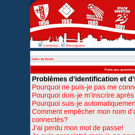
Connexion
M’enregistrer
Index du forum
Foire aux questio
Problèmes d’identification et d’
Pourquoi ne puis-je pas me conn
Pourquoi dois-je m’inscrire après
Pourquoi suis-je automatiqueme
Comment empêcher mon nom d’appa
connectés?
J’ai perdu mon mot de passe!