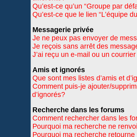
Qu’est-ce qu’un “Groupe par déf
Qu’est-ce que le lien “L’équipe d
Messagerie privée
Je ne peux pas envoyer de mess
Je reçois sans arrêt des message
J’ai reçu un e-mail ou un courrier
Amis et ignorés
Que sont mes listes d’amis et d’
Comment puis-je ajouter/supprimer
d’ignorés?
Recherche dans les forums
Comment rechercher dans les f
Pourquoi ma recherche ne renvoi
Pourquoi ma recherche retourne