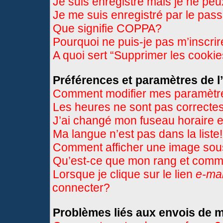
Je suis enregistré mais je ne pe
Je me suis enregistré par le pas
Que signifie COPPA?
Pourquoi ne puis-je pas m’inscri
A quoi sert “Supprimer les cooki
Préférences et paramètres de l’
Comment modifier mes paramètr
Les heures ne sont pas correctes
J’ai changé mon fuseau horaire et
Ma langue n’est pas dans la liste!
Comment afficher une image so
Qu’est-ce que mon rang et comme
Lorsque je clique sur le lien
e-mai
connecter?
Problèmes liés aux envois de