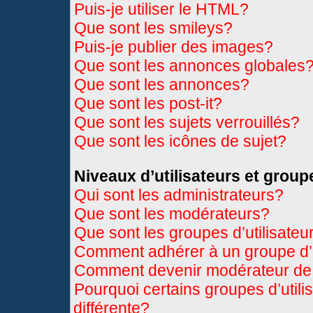
Puis-je utiliser le HTML?
Que sont les smileys?
Puis-je publier des images?
Que sont les annonces globales
Que sont les annonces?
Que sont les post-it?
Que sont les sujets verrouillés?
Que sont les icônes de sujet?
Niveaux d’utilisateurs et group
Qui sont les administrateurs?
Que sont les modérateurs?
Que sont les groupes d’utilisateu
Comment adhérer à un groupe d’u
Comment devenir modérateur de
Pourquoi certains groupes d’util
différente?