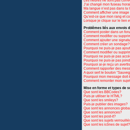
Les heures ne sont pas corre
J’ai changé mon fuseau horair
Ma langue n’est pas dans la li
Comment afficher une imag
Qu’est-ce que mon rang et c
Lorsque je clique sur le lien
e
Problèmes liés aux envois
Comment poster dans un for
Comment modifier ou suppri
Comment ajouter une signat
Comment créer un sondage?
Pourquoi ne puis-je pas ajou
Comment modifier ou suppri
Pourquoi ne puis-je pas accé
Pourquoi ne puis-je pas join
Pourquoi ai-je reçu un avert
Comment rapporter des mess
A quoi sert le bouton “Sauve
Pourquoi mon message doit ê
Comment remonter mon suje
Mise en forme et types de s
Que sont les BBCodes?
Puis-je utiliser le HTML?
Que sont les smileys?
Puis-je publier des images?
Que sont les annonces globa
Que sont les annonces?
Que sont les post-it?
Que sont les sujets verrouillé
Que sont les icônes de sujet?