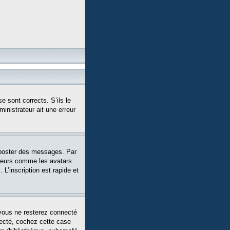
e sont corrects. S’ils le
ministrateur ait une erreur
 poster des messages. Par
siteurs comme les avatars
L’inscription est rapide et
vous ne resterez connecté
necté, cochez cette case