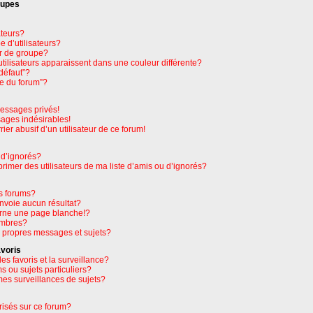
oupes
ateurs?
 d’utilisateurs?
r de groupe?
tilisateurs apparaissent dans une couleur différente?
défaut”?
pe du forum”?
essages privés!
sages indésirables!
rier abusif d’un utilisateur de ce forum!
 d’ignorés?
imer des utilisateurs de ma liste d’amis ou d’ignorés?
s forums?
nvoie aucun résultat?
rne une page blanche!?
embres?
 propres messages et sujets?
avoris
les favoris et la surveillance?
 ou sujets particuliers?
es surveillances de sujets?
orisés sur ce forum?