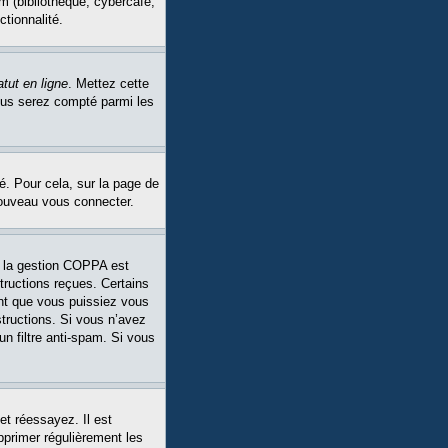
m (bibliothèque, cybercafé,
ctionnalité.
tut en ligne
. Mettez cette
Vous serez compté parmi les
é. Pour cela, sur la page de
nouveau vous connecter.
Si la gestion COPPA est
structions reçues. Certains
ant que vous puissiez vous
structions. Si vous n’avez
un filtre anti-spam. Si vous
et réessayez. Il est
pprimer régulièrement les