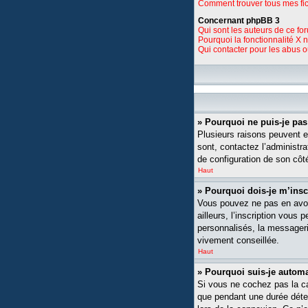
Comment trouver tous mes fic
Concernant phpBB 3
Qui sont les auteurs de ce fo
Pourquoi la fonctionnalité X 
Qui contacter pour les abus 
» Pourquoi ne puis-je pa
Plusieurs raisons peuvent ex
sont, contactez l’administra
de configuration de son côté,
Haut
» Pourquoi dois-je m’insc
Vous pouvez ne pas en avoi
ailleurs, l’inscription vou
personnalisés, la messagerie
vivement conseillée.
Haut
» Pourquoi suis-je auto
Si vous ne cochez pas la 
que pendant une durée déte