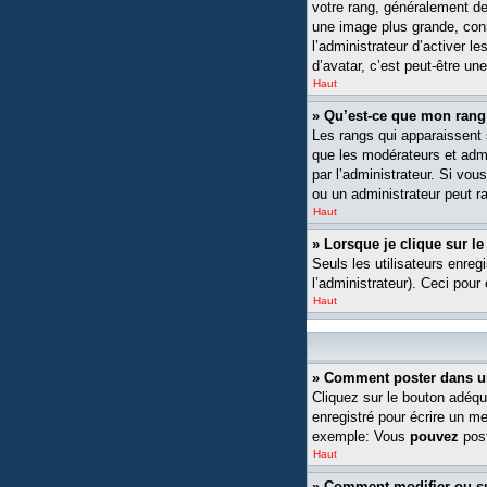
votre rang, généralement de
une image plus grande, conn
l’administrateur d’activer l
d’avatar, c’est peut-être un
Haut
» Qu’est-ce que mon rang
Les rangs qui apparaissent s
que les modérateurs et admin
par l’administrateur. Si v
ou un administrateur peut 
Haut
» Lorsque je clique sur le
Seuls les utilisateurs enreg
l’administrateur). Ceci pour
Haut
» Comment poster dans u
Cliquez sur le bouton adéqu
enregistré pour écrire un m
exemple: Vous
pouvez
post
Haut
» Comment modifier ou 