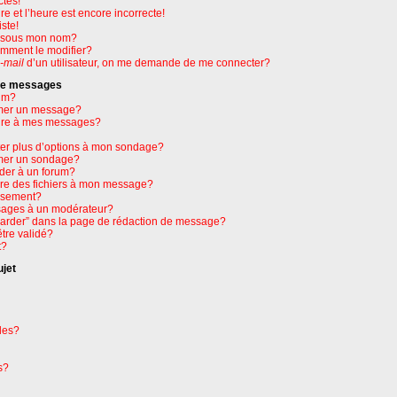
ctes!
e et l’heure est encore incorrecte!
ste!
e sous mon nom?
omment le modifier?
-mail
d’un utilisateur, on me demande de me connecter?
 de messages
um?
mer un message?
ure à mes messages?
ter plus d’options à mon sondage?
mer un sondage?
der à un forum?
dre des fichiers à mon message?
issement?
ages à un modérateur?
garder” dans la page de rédaction de message?
tre validé?
t?
ujet
les?
s?