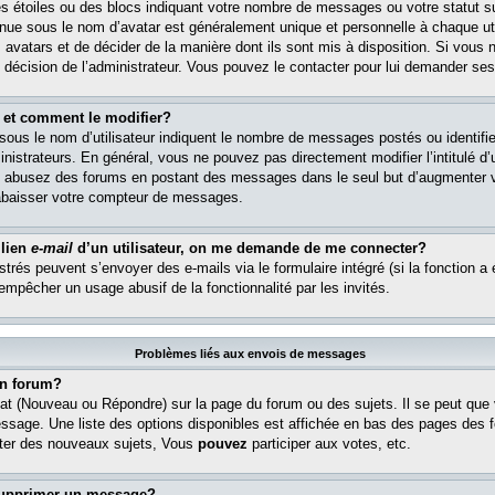
s étoiles ou des blocs indiquant votre nombre de messages ou votre statut s
ue sous le nom d’avatar est généralement unique et personnelle à chaque util
es avatars et de décider de la manière dont ils sont mis à disposition. Si vous 
e décision de l’administrateur. Vous pouvez le contacter pour lui demander ses
 et comment le modifier?
ous le nom d’utilisateur indiquent le nombre de messages postés ou identifient
istrateurs. En général, vous ne pouvez pas directement modifier l’intitulé d’u
ous abusez des forums en postant des messages dans le seul but d’augmenter 
rabaisser votre compteur de messages.
 lien
e-mail
d’un utilisateur, on me demande de me connecter?
istrés peuvent s’envoyer des e-mails via le formulaire intégré (si la fonction a 
 empêcher un usage abusif de la fonctionnalité par les invités.
Problèmes liés aux envois de messages
n forum?
at (Nouveau ou Répondre) sur la page du forum ou des sujets. Il se peut que
essage. Une liste des options disponibles est affichée en bas des pages des 
er des nouveaux sujets, Vous
pouvez
participer aux votes, etc.
supprimer un message?