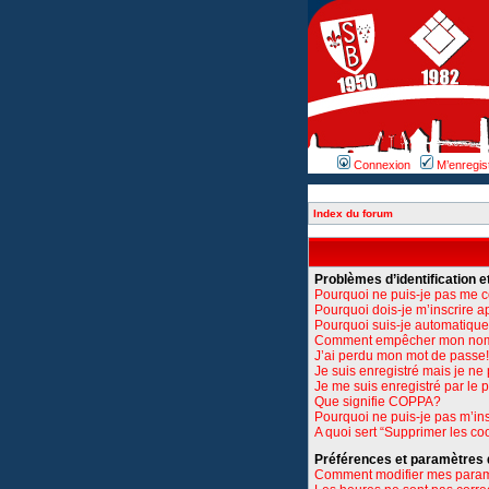
Connexion
M’enregis
Index du forum
Problèmes d’identification et
Pourquoi ne puis-je pas me 
Pourquoi dois-je m’inscrire a
Pourquoi suis-je automatiq
Comment empêcher mon nom d’
J’ai perdu mon mot de passe!
Je suis enregistré mais je n
Je me suis enregistré par le
Que signifie COPPA?
Pourquoi ne puis-je pas m’ins
A quoi sert “Supprimer les co
Préférences et paramètres de
Comment modifier mes para