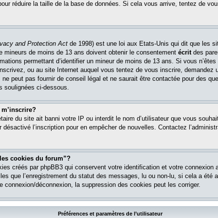
pour réduire la taille de la base de données. Si cela vous arrive, tentez de vou
ivacy and Protection Act
de 1998) est une loi aux Etats-Unis qui dit que les si
 de mineurs de moins de 13 ans doivent obtenir le consentement
écrit
des paren
ormations permettant d’identifier un mineur de moins de 13 ans. Si vous n’êtes
nscrivez, ou au site Internet auquel vous tentez de vous inscrire, demandez 
ne peut pas fournir de conseil légal et ne saurait être contactée pour des que
es soulignées ci-dessous.
 m’inscrire?
étaire du site ait banni votre IP ou interdit le nom d’utilisateur que vous souhait
r désactivé l’inscription pour en empêcher de nouvelles. Contactez l’administr
 les cookies du forum”?
ies créés par phpBB3 qui conservent votre identification et votre connexion a
lles que l’enregistrement du statut des messages, lu ou non-lu, si cela a été ac
 connexion/déconnexion, la suppression des cookies peut les corriger.
Préférences et paramètres de l’utilisateur