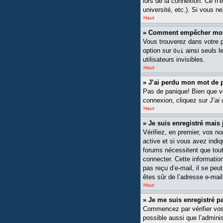
lors de la connexion. Ce n’
université, etc.). Si vous n
Haut
» Comment empêcher mon n
Vous trouverez dans votre pa
option sur
ainsi seuls l
Oui
utilisateurs invisibles.
Haut
» J’ai perdu mon mot de 
Pas de panique! Bien que vot
connexion, cliquez sur
J’ai
Haut
» Je suis enregistré mais
Vérifiez, en premier, vos no
active et si vous avez indiq
forums nécessitent que tout
connecter. Cette information
pas reçu d’e-mail, il se peu
êtes sûr de l’adresse e-mail
Haut
» Je me suis enregistré p
Commencez par vérifier vos n
possible aussi que l’adminis