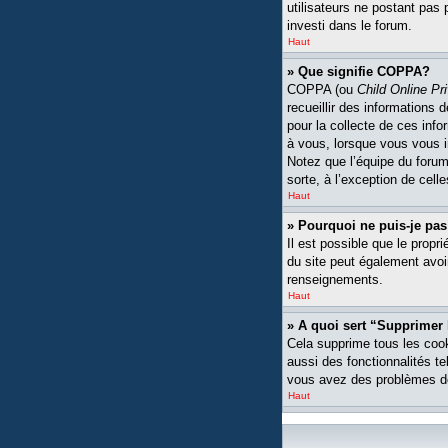
utilisateurs ne postant pas 
investi dans le forum.
Haut
» Que signifie COPPA?
COPPA (ou
Child Online Pr
recueillir des informations
pour la collecte de ces inf
à vous, lorsque vous vous i
Notez que l’équipe du forum 
sorte, à l’exception de cell
Haut
» Pourquoi ne puis-je pas
Il est possible que le propri
du site peut également avoi
renseignements.
Haut
» A quoi sert “Supprimer
Cela supprime tous les cook
aussi des fonctionnalités te
vous avez des problèmes de
Haut