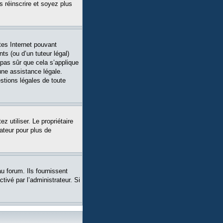
s réinscrire et soyez plus
tes Internet pouvant
ts (ou d’un tuteur légal)
 pas sûr que cela s’applique
une assistance légale.
stions légales de toute
ez utiliser. Le propriétaire
ateur pour plus de
u forum. Ils fournissent
tivé par l’administrateur. Si