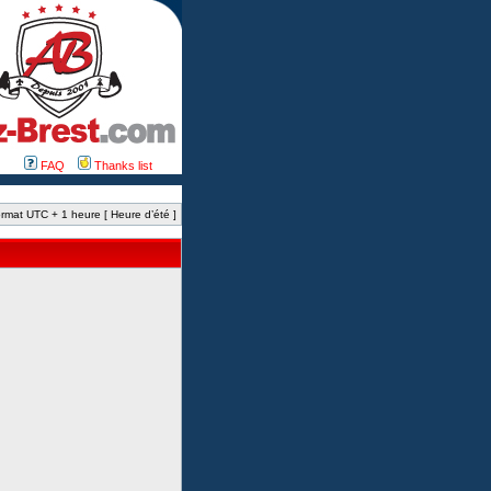
FAQ
Thanks list
rmat UTC + 1 heure [ Heure d’été ]