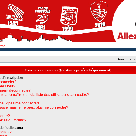
trer
Heures au fo
Foire aux questions (Questions posées fréquemment)
 d’inscription
connecter?
près tout?
uement déconnecté?
apparaître dans la liste des utilisateurs connectés?
e peux pas me connecter!
 passé mais je ne peux plus me connecter?!
crire?
okies du forum”?
 l’utilisateur
mètres?