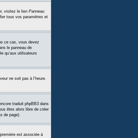
, visitez le lien
Panneau
fier tous vos paramètres et
Dans ce cas, vous devez
dans le panneau de
le qu’aux utilisateurs
veur ne soit pas à l’heure.
a encore traduit phpBB3 dans
ous êtes alors libre de créer
as de page).
 première est associée à