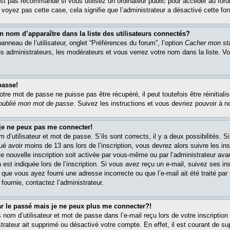
est pas recommandé si vous utilisez un ordinateur public pour accéder au foru
e voyez pas cette case, cela signifie que l’administrateur a désactivé cette fon
om d’apparaître dans la liste des utilisateurs connectés?
nneau de l’utilisateur, onglet “Préférences du forum”, l’option
Cacher mon sta
es administrateurs, les modérateurs et vous verrez votre nom dans la liste. 
passe!
re mot de passe ne puisse pas être récupéré, il peut toutefois être réinitialis
 oublié mon mot de passe
. Suivez les instructions et vous devriez pouvoir à 
 je ne peux pas me connecter!
m d’utilisateur et mot de passe. S’ils sont corrects, il y a deux possibilités. 
ué avoir moins de 13 ans lors de l’inscription, vous devrez alors suivre les in
e nouvelle inscription soit activée par vous-même ou par l’administrateur av
 est indiquée lors de l’inscription. Si vous avez reçu un e-mail, suivez ses in
t que vous ayez fourni une adresse incorrecte ou que l’e-mail ait été traité par 
 fournie, contactez l’administrateur.
ar le passé mais je ne peux plus me connecter?!
om d’utilisateur et mot de passe dans l’e-mail reçu lors de votre inscription 
trateur ait supprimé ou désactivé votre compte. En effet, il est courant de su