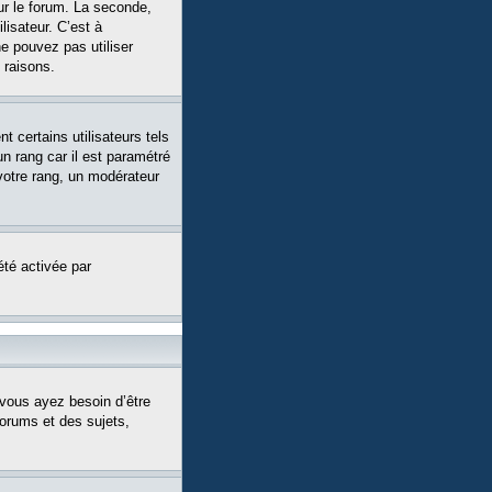
ur le forum. La seconde,
isateur. C’est à
ne pouvez pas utiliser
 raisons.
 certains utilisateurs tels
n rang car il est paramétré
votre rang, un modérateur
été activée par
 vous ayez besoin d’être
forums et des sujets,