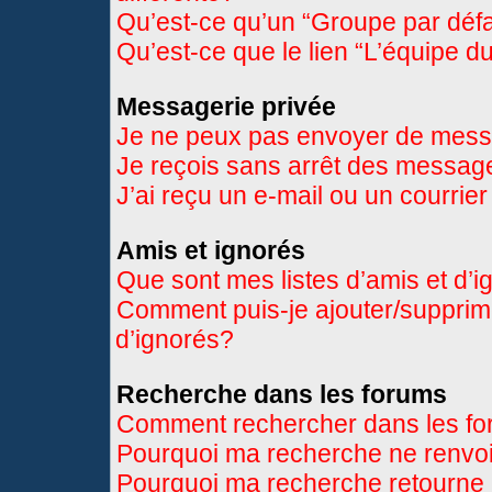
Qu’est-ce qu’un “Groupe par déf
Qu’est-ce que le lien “L’équipe d
Messagerie privée
Je ne peux pas envoyer de mess
Je reçois sans arrêt des message
J’ai reçu un e-mail ou un courrier
Amis et ignorés
Que sont mes listes d’amis et d’
Comment puis-je ajouter/supprimer
d’ignorés?
Recherche dans les forums
Comment rechercher dans les f
Pourquoi ma recherche ne renvoi
Pourquoi ma recherche retourne