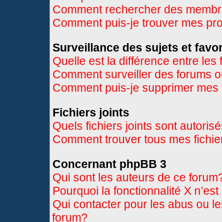
Comment rechercher des memb
Comment puis-je trouver mes pr
Surveillance des sujets et favor
Quelle est la différence entre les 
Comment surveiller des forums ou
Comment puis-je supprimer mes s
Fichiers joints
Quels fichiers joints sont autoris
Comment trouver tous mes fichier
Concernant phpBB 3
Qui sont les auteurs de ce forum
Pourquoi la fonctionnalité X n’es
Qui contacter pour les abus ou l
forum?