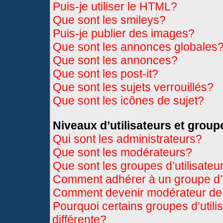
Puis-je utiliser le HTML?
Que sont les smileys?
Puis-je publier des images?
Que sont les annonces globales
Que sont les annonces?
Que sont les post-it?
Que sont les sujets verrouillés?
Que sont les icônes de sujet?
Niveaux d’utilisateurs et group
Qui sont les administrateurs?
Que sont les modérateurs?
Que sont les groupes d’utilisateu
Comment adhérer à un groupe d’u
Comment devenir modérateur de
Pourquoi certains groupes d’util
différente?