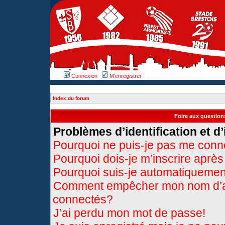
Connexion
M’enregistrer
Index du forum
Foire aux questio
Problèmes d’identification et d’
Pourquoi ne puis-je pas me conn
Pourquoi dois-je m’inscrire après
Pourquoi suis-je automatiqueme
Comment empêcher mon nom d’appa
connectés?
J’ai perdu mon mot de passe!