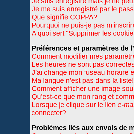
Je suis enregistré mais je ne pe
Je me suis enregistré par le pas
Que signifie COPPA?
Pourquoi ne puis-je pas m’inscri
A quoi sert “Supprimer les cooki
Préférences et paramètres de l’
Comment modifier mes paramètr
Les heures ne sont pas correctes
J’ai changé mon fuseau horaire et
Ma langue n’est pas dans la liste!
Comment afficher une image so
Qu’est-ce que mon rang et comme
Lorsque je clique sur le lien
e-mai
connecter?
Problèmes liés aux envois de