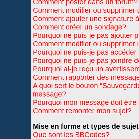
Comment poster dans un forum?
Comment modifier ou supprimer
Comment ajouter une signature
Comment créer un sondage?
Pourquoi ne puis-je pas ajouter 
Comment modifier ou supprimer
Pourquoi ne puis-je pas accéder
Pourquoi ne puis-je pas joindre 
Pourquoi ai-je reçu un avertisse
Comment rapporter des message
A quoi sert le bouton “Sauvegard
message?
Pourquoi mon message doit être 
Comment remonter mon sujet?
Mise en forme et types de sujet
Que sont les BBCodes?