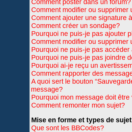
Comment poster dans un forum?
Comment modifier ou supprimer
Comment ajouter une signature
Comment créer un sondage?
Pourquoi ne puis-je pas ajouter 
Comment modifier ou supprimer
Pourquoi ne puis-je pas accéder
Pourquoi ne puis-je pas joindre 
Pourquoi ai-je reçu un avertisse
Comment rapporter des message
A quoi sert le bouton “Sauvegard
message?
Pourquoi mon message doit être 
Comment remonter mon sujet?
Mise en forme et types de sujet
Que sont les BBCodes?