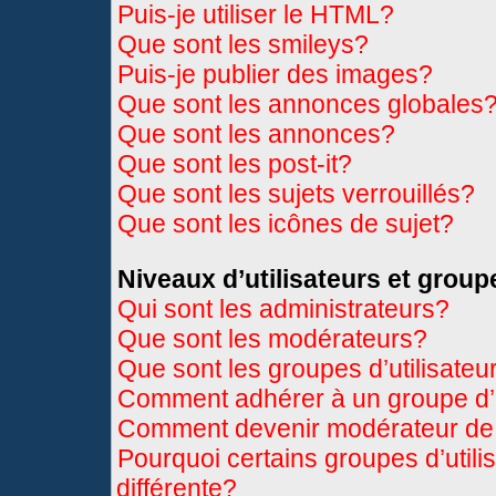
Puis-je utiliser le HTML?
Que sont les smileys?
Puis-je publier des images?
Que sont les annonces globales
Que sont les annonces?
Que sont les post-it?
Que sont les sujets verrouillés?
Que sont les icônes de sujet?
Niveaux d’utilisateurs et group
Qui sont les administrateurs?
Que sont les modérateurs?
Que sont les groupes d’utilisateu
Comment adhérer à un groupe d’u
Comment devenir modérateur de
Pourquoi certains groupes d’util
différente?