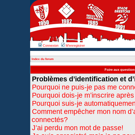
Connexion
M’enregistrer
Index du forum
Foire aux questio
Problèmes d’identification et d’
Pourquoi ne puis-je pas me conn
Pourquoi dois-je m’inscrire après
Pourquoi suis-je automatiqueme
Comment empêcher mon nom d’appa
connectés?
J’ai perdu mon mot de passe!