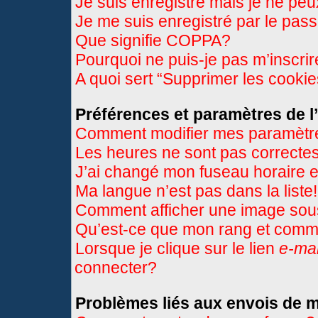
Je suis enregistré mais je ne pe
Je me suis enregistré par le pas
Que signifie COPPA?
Pourquoi ne puis-je pas m’inscri
A quoi sert “Supprimer les cooki
Préférences et paramètres de l’
Comment modifier mes paramètr
Les heures ne sont pas correctes
J’ai changé mon fuseau horaire et
Ma langue n’est pas dans la liste!
Comment afficher une image so
Qu’est-ce que mon rang et comme
Lorsque je clique sur le lien
e-mai
connecter?
Problèmes liés aux envois de