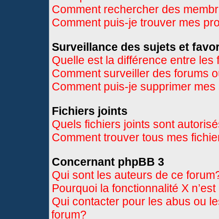
Comment rechercher des memb
Comment puis-je trouver mes pr
Surveillance des sujets et favor
Quelle est la différence entre les 
Comment surveiller des forums ou
Comment puis-je supprimer mes s
Fichiers joints
Quels fichiers joints sont autoris
Comment trouver tous mes fichier
Concernant phpBB 3
Qui sont les auteurs de ce forum
Pourquoi la fonctionnalité X n’es
Qui contacter pour les abus ou l
forum?