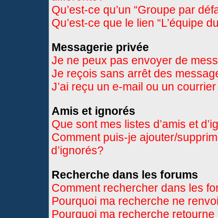
Qu’est-ce qu’un “Groupe par déf
Qu’est-ce que le lien “L’équipe d
Messagerie privée
Je ne peux pas envoyer de mess
Je reçois sans arrêt des message
J’ai reçu un e-mail ou un courrier
Amis et ignorés
Que sont mes listes d’amis et d’
Comment puis-je ajouter/supprimer
d’ignorés?
Recherche dans les forums
Comment rechercher dans les f
Pourquoi ma recherche ne renvoi
Pourquoi ma recherche retourne