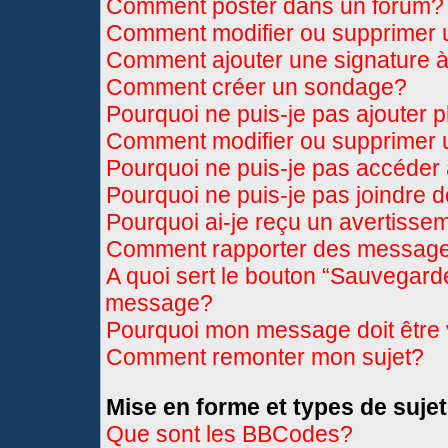
Comment poster dans un forum?
Comment modifier ou supprimer
Comment ajouter une signature
Comment créer un sondage?
Pourquoi ne puis-je pas ajouter 
Comment modifier ou supprimer
Pourquoi ne puis-je pas accéder
Pourquoi ne puis-je pas joindre 
Pourquoi ai-je reçu un avertisse
Comment rapporter des message
A quoi sert le bouton “Sauvegard
message?
Pourquoi mon message doit être 
Comment remonter mon sujet?
Mise en forme et types de sujet
Que sont les BBCodes?