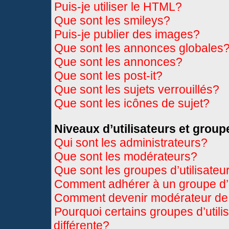
Puis-je utiliser le HTML?
Que sont les smileys?
Puis-je publier des images?
Que sont les annonces globales
Que sont les annonces?
Que sont les post-it?
Que sont les sujets verrouillés?
Que sont les icônes de sujet?
Niveaux d’utilisateurs et group
Qui sont les administrateurs?
Que sont les modérateurs?
Que sont les groupes d’utilisateu
Comment adhérer à un groupe d’u
Comment devenir modérateur de
Pourquoi certains groupes d’util
différente?