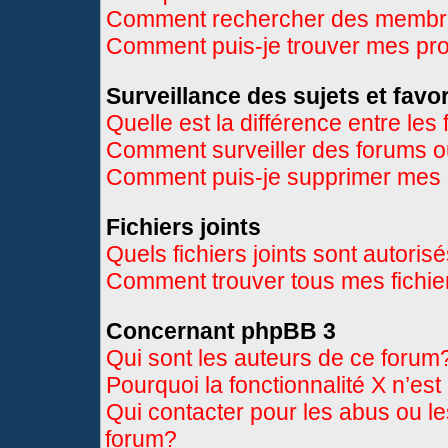
Comment rechercher des memb
Comment puis-je trouver mes pr
Surveillance des sujets et favor
Quelle est la différence entre les 
Comment surveiller des forums ou
Comment puis-je supprimer mes s
Fichiers joints
Quels fichiers joints sont autoris
Comment trouver tous mes fichier
Concernant phpBB 3
Qui sont les auteurs de ce forum
Pourquoi la fonctionnalité X n’es
Qui contacter pour les abus ou l
forum?