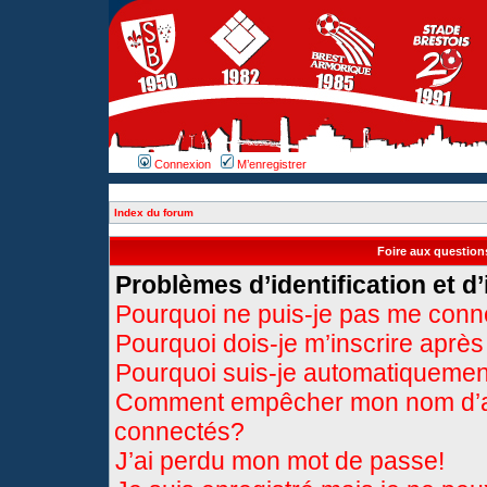
Connexion
M’enregistrer
Index du forum
Foire aux questio
Problèmes d’identification et d’
Pourquoi ne puis-je pas me conn
Pourquoi dois-je m’inscrire après
Pourquoi suis-je automatiqueme
Comment empêcher mon nom d’appa
connectés?
J’ai perdu mon mot de passe!