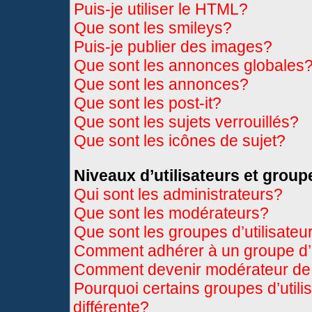
Puis-je utiliser le HTML?
Que sont les smileys?
Puis-je publier des images?
Que sont les annonces globales
Que sont les annonces?
Que sont les post-it?
Que sont les sujets verrouillés?
Que sont les icônes de sujet?
Niveaux d’utilisateurs et group
Qui sont les administrateurs?
Que sont les modérateurs?
Que sont les groupes d’utilisateu
Comment adhérer à un groupe d’u
Comment devenir modérateur de
Pourquoi certains groupes d’util
différente?