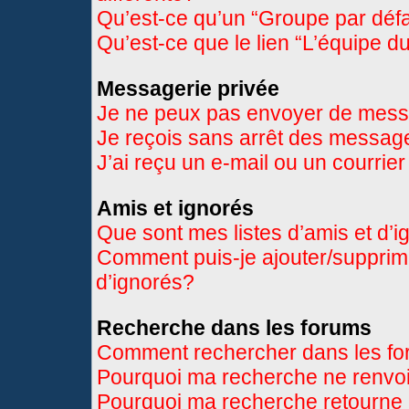
Qu’est-ce qu’un “Groupe par déf
Qu’est-ce que le lien “L’équipe d
Messagerie privée
Je ne peux pas envoyer de mess
Je reçois sans arrêt des message
J’ai reçu un e-mail ou un courrier
Amis et ignorés
Que sont mes listes d’amis et d’
Comment puis-je ajouter/supprimer
d’ignorés?
Recherche dans les forums
Comment rechercher dans les f
Pourquoi ma recherche ne renvoi
Pourquoi ma recherche retourne