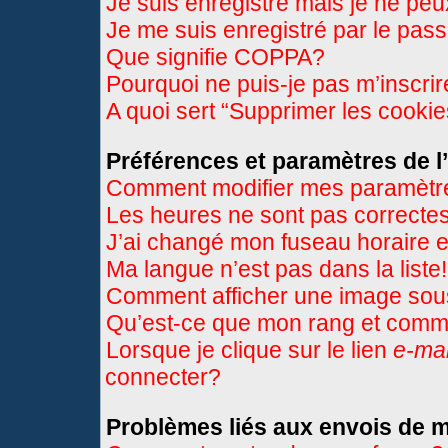
Je suis enregistré mais je ne pe
Je me suis enregistré par le pas
Que signifie COPPA?
Pourquoi ne puis-je pas m’inscri
A quoi sert “Supprimer les cooki
Préférences et paramètres de l’
Comment modifier mes paramètr
Les heures ne sont pas correctes
J’ai changé mon fuseau horaire et
Ma langue n’est pas dans la liste!
Comment afficher une image so
Qu’est-ce que mon rang et comme
Lorsque je clique sur le lien
e-mai
connecter?
Problèmes liés aux envois de