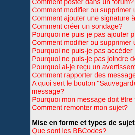
Comment poster dans un forum?
Comment modifier ou supprimer
Comment ajouter une signature
Comment créer un sondage?
Pourquoi ne puis-je pas ajouter 
Comment modifier ou supprimer
Pourquoi ne puis-je pas accéder
Pourquoi ne puis-je pas joindre 
Pourquoi ai-je reçu un avertisse
Comment rapporter des message
A quoi sert le bouton “Sauvegard
message?
Pourquoi mon message doit être 
Comment remonter mon sujet?
Mise en forme et types de sujet
Que sont les BBCodes?