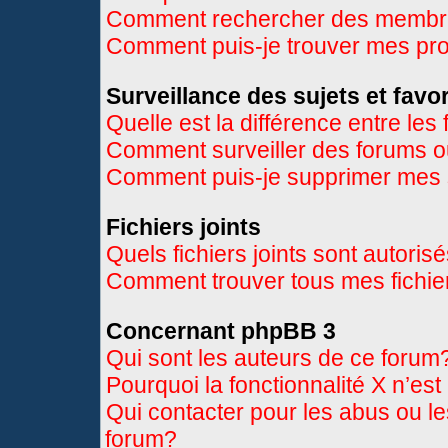
Comment rechercher des memb
Comment puis-je trouver mes pr
Surveillance des sujets et favor
Quelle est la différence entre les 
Comment surveiller des forums ou
Comment puis-je supprimer mes s
Fichiers joints
Quels fichiers joints sont autoris
Comment trouver tous mes fichier
Concernant phpBB 3
Qui sont les auteurs de ce forum
Pourquoi la fonctionnalité X n’es
Qui contacter pour les abus ou l
forum?