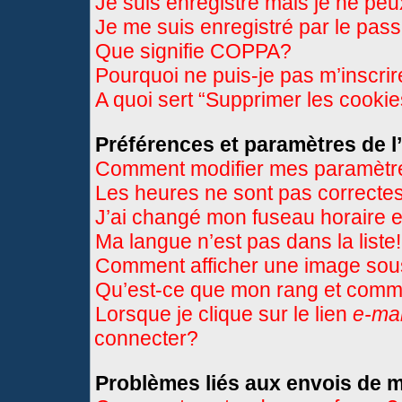
Je suis enregistré mais je ne pe
Je me suis enregistré par le pas
Que signifie COPPA?
Pourquoi ne puis-je pas m’inscri
A quoi sert “Supprimer les cooki
Préférences et paramètres de l’
Comment modifier mes paramètr
Les heures ne sont pas correctes
J’ai changé mon fuseau horaire et
Ma langue n’est pas dans la liste!
Comment afficher une image so
Qu’est-ce que mon rang et comme
Lorsque je clique sur le lien
e-mai
connecter?
Problèmes liés aux envois de