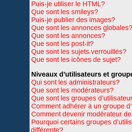
Puis-je utiliser le HTML?
Que sont les smileys?
Puis-je publier des images?
Que sont les annonces globales
Que sont les annonces?
Que sont les post-it?
Que sont les sujets verrouillés?
Que sont les icônes de sujet?
Niveaux d’utilisateurs et group
Qui sont les administrateurs?
Que sont les modérateurs?
Que sont les groupes d’utilisateu
Comment adhérer à un groupe d’u
Comment devenir modérateur de
Pourquoi certains groupes d’util
différente?