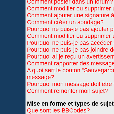
Comment poster dans un forum?
Comment modifier ou supprimer
Comment ajouter une signature
Comment créer un sondage?
Pourquoi ne puis-je pas ajouter 
Comment modifier ou supprimer
Pourquoi ne puis-je pas accéder
Pourquoi ne puis-je pas joindre 
Pourquoi ai-je reçu un avertisse
Comment rapporter des message
A quoi sert le bouton “Sauvegard
message?
Pourquoi mon message doit être 
Comment remonter mon sujet?
Mise en forme et types de sujet
Que sont les BBCodes?