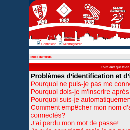
Connexion
M’enregistrer
Index du forum
Foire aux questio
Problèmes d’identification et d’
Pourquoi ne puis-je pas me conn
Pourquoi dois-je m’inscrire après
Pourquoi suis-je automatiqueme
Comment empêcher mon nom d’appa
connectés?
J’ai perdu mon mot de passe!