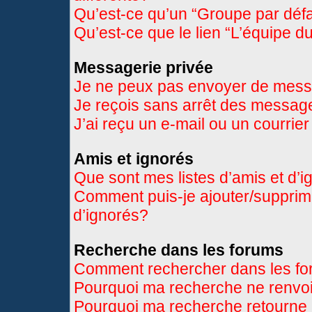
Qu’est-ce qu’un “Groupe par déf
Qu’est-ce que le lien “L’équipe d
Messagerie privée
Je ne peux pas envoyer de mess
Je reçois sans arrêt des message
J’ai reçu un e-mail ou un courrier
Amis et ignorés
Que sont mes listes d’amis et d’
Comment puis-je ajouter/supprimer
d’ignorés?
Recherche dans les forums
Comment rechercher dans les f
Pourquoi ma recherche ne renvoi
Pourquoi ma recherche retourne