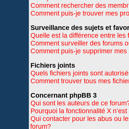
Comment rechercher des memb
Comment puis-je trouver mes pr
Surveillance des sujets et favor
Quelle est la différence entre les 
Comment surveiller des forums ou
Comment puis-je supprimer mes s
Fichiers joints
Quels fichiers joints sont autoris
Comment trouver tous mes fichier
Concernant phpBB 3
Qui sont les auteurs de ce forum
Pourquoi la fonctionnalité X n’es
Qui contacter pour les abus ou l
forum?