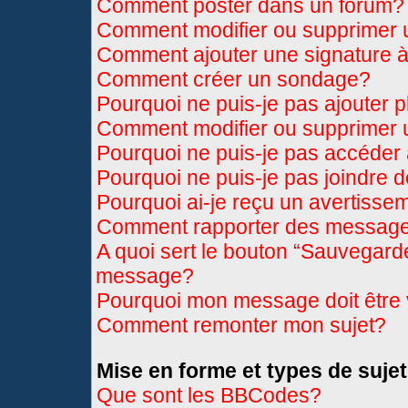
Comment poster dans un forum?
Comment modifier ou supprimer
Comment ajouter une signature
Comment créer un sondage?
Pourquoi ne puis-je pas ajouter 
Comment modifier ou supprimer
Pourquoi ne puis-je pas accéder
Pourquoi ne puis-je pas joindre 
Pourquoi ai-je reçu un avertisse
Comment rapporter des message
A quoi sert le bouton “Sauvegard
message?
Pourquoi mon message doit être 
Comment remonter mon sujet?
Mise en forme et types de sujet
Que sont les BBCodes?