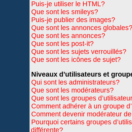
Puis-je utiliser le HTML?
Que sont les smileys?
Puis-je publier des images?
Que sont les annonces globales
Que sont les annonces?
Que sont les post-it?
Que sont les sujets verrouillés?
Que sont les icônes de sujet?
Niveaux d’utilisateurs et group
Qui sont les administrateurs?
Que sont les modérateurs?
Que sont les groupes d’utilisateu
Comment adhérer à un groupe d’u
Comment devenir modérateur de
Pourquoi certains groupes d’util
différente?