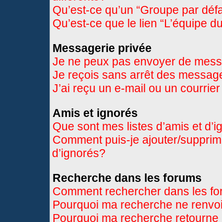
Qu’est-ce qu’un “Groupe par déf
Qu’est-ce que le lien “L’équipe d
Messagerie privée
Je ne peux pas envoyer de mess
Je reçois sans arrêt des message
J’ai reçu un e-mail ou un courrier
Amis et ignorés
Que sont mes listes d’amis et d’
Comment puis-je ajouter/supprimer
d’ignorés?
Recherche dans les forums
Comment rechercher dans les f
Pourquoi ma recherche ne renvoi
Pourquoi ma recherche retourne