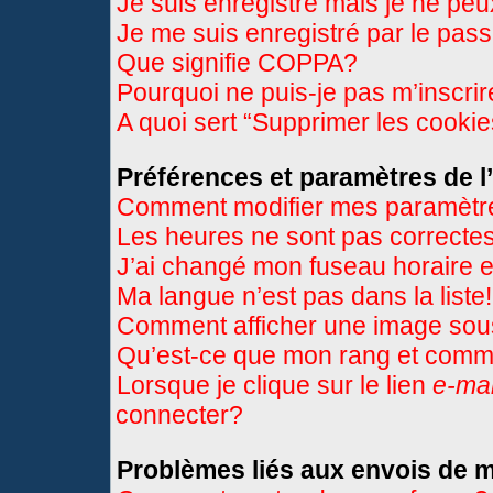
Je suis enregistré mais je ne pe
Je me suis enregistré par le pas
Que signifie COPPA?
Pourquoi ne puis-je pas m’inscri
A quoi sert “Supprimer les cooki
Préférences et paramètres de l’
Comment modifier mes paramètr
Les heures ne sont pas correctes
J’ai changé mon fuseau horaire et
Ma langue n’est pas dans la liste!
Comment afficher une image so
Qu’est-ce que mon rang et comme
Lorsque je clique sur le lien
e-mai
connecter?
Problèmes liés aux envois de