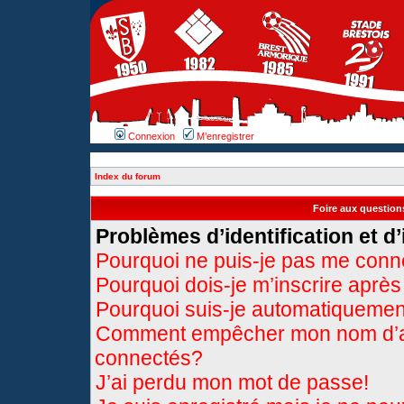
Connexion
M’enregistrer
Index du forum
Foire aux questio
Problèmes d’identification et d’
Pourquoi ne puis-je pas me conn
Pourquoi dois-je m’inscrire après
Pourquoi suis-je automatiqueme
Comment empêcher mon nom d’appa
connectés?
J’ai perdu mon mot de passe!