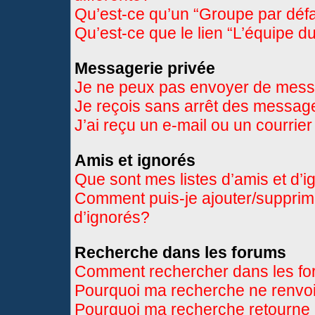
Qu’est-ce qu’un “Groupe par déf
Qu’est-ce que le lien “L’équipe d
Messagerie privée
Je ne peux pas envoyer de mess
Je reçois sans arrêt des message
J’ai reçu un e-mail ou un courrier
Amis et ignorés
Que sont mes listes d’amis et d’
Comment puis-je ajouter/supprimer
d’ignorés?
Recherche dans les forums
Comment rechercher dans les f
Pourquoi ma recherche ne renvoi
Pourquoi ma recherche retourne