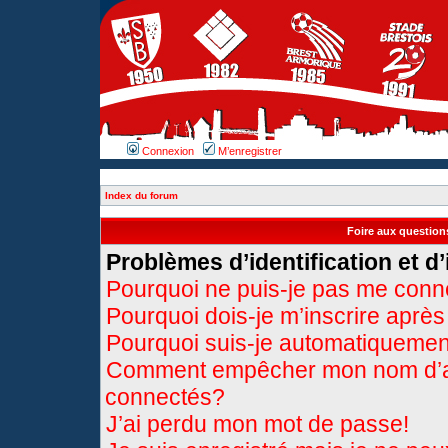
Connexion
M’enregistrer
Index du forum
Foire aux questio
Problèmes d’identification et d’
Pourquoi ne puis-je pas me conn
Pourquoi dois-je m’inscrire après
Pourquoi suis-je automatiqueme
Comment empêcher mon nom d’appa
connectés?
J’ai perdu mon mot de passe!