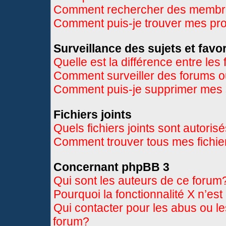
Comment rechercher des memb
Comment puis-je trouver mes pr
Surveillance des sujets et favor
Quelle est la différence entre les 
Comment surveiller des forums ou
Comment puis-je supprimer mes s
Fichiers joints
Quels fichiers joints sont autoris
Comment trouver tous mes fichier
Concernant phpBB 3
Qui sont les auteurs de ce forum
Pourquoi la fonctionnalité X n’es
Qui contacter pour les abus ou l
forum?