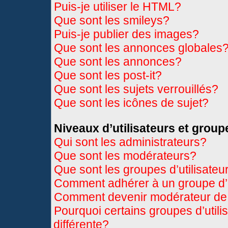
Puis-je utiliser le HTML?
Que sont les smileys?
Puis-je publier des images?
Que sont les annonces globales
Que sont les annonces?
Que sont les post-it?
Que sont les sujets verrouillés?
Que sont les icônes de sujet?
Niveaux d’utilisateurs et group
Qui sont les administrateurs?
Que sont les modérateurs?
Que sont les groupes d’utilisateu
Comment adhérer à un groupe d’u
Comment devenir modérateur de
Pourquoi certains groupes d’util
différente?