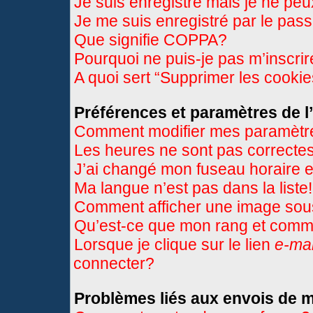
Je suis enregistré mais je ne pe
Je me suis enregistré par le pas
Que signifie COPPA?
Pourquoi ne puis-je pas m’inscri
A quoi sert “Supprimer les cooki
Préférences et paramètres de l’
Comment modifier mes paramètr
Les heures ne sont pas correctes
J’ai changé mon fuseau horaire et
Ma langue n’est pas dans la liste!
Comment afficher une image so
Qu’est-ce que mon rang et comme
Lorsque je clique sur le lien
e-mai
connecter?
Problèmes liés aux envois de