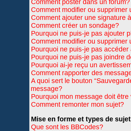
Comment poster dans un forum?
Comment modifier ou supprimer
Comment ajouter une signature
Comment créer un sondage?
Pourquoi ne puis-je pas ajouter 
Comment modifier ou supprimer
Pourquoi ne puis-je pas accéder
Pourquoi ne puis-je pas joindre 
Pourquoi ai-je reçu un avertisse
Comment rapporter des message
A quoi sert le bouton “Sauvegard
message?
Pourquoi mon message doit être 
Comment remonter mon sujet?
Mise en forme et types de sujet
Que sont les BBCodes?