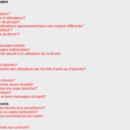
oupes
ateurs?
 d’utilisateurs?
r de groupe?
tilisateurs apparaissent dans une couleur différente?
défaut”?
pe du forum”?
essages privés!
sages indésirables!
rier abusif d’un utilisateur de ce forum!
 d’ignorés?
imer des utilisateurs de ma liste d’amis ou d’ignorés?
s forums?
nvoie aucun résultat?
rne une page blanche!?
embres?
 propres messages et sujets?
avoris
les favoris et la surveillance?
 ou sujets particuliers?
es surveillances de sujets?
orisés sur ce forum?