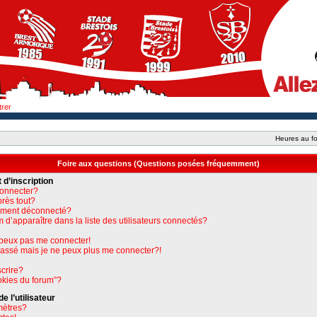
trer
Heures au fo
Foire aux questions (Questions posées fréquemment)
 d’inscription
connecter?
près tout?
uement déconnecté?
apparaître dans la liste des utilisateurs connectés?
e peux pas me connecter!
 passé mais je ne peux plus me connecter?!
crire?
okies du forum”?
 l’utilisateur
mètres?