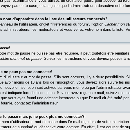
est pas recommandé si vous utilisez un ordinateur public pour accéder au foru
e voyez pas cette case, cela signifie que l’administrateur a désactivé cette fon
om d’apparaître dans la liste des utilisateurs connectés?
nneau de l’utilisateur, onglet “Préférences du forum”, l’option
Cacher mon sta
es administrateurs, les modérateurs et vous verrez votre nom dans la liste. 
passe!
re mot de passe ne puisse pas être récupéré, il peut toutefois être réinitialis
 oublié mon mot de passe
. Suivez les instructions et vous devriez pouvoir à 
 je ne peux pas me connecter!
m d’utilisateur et mot de passe. S’ils sont corrects, il y a deux possibilités. 
ué avoir moins de 13 ans lors de l’inscription, vous devrez alors suivre les in
e nouvelle inscription soit activée par vous-même ou par l’administrateur av
 est indiquée lors de l’inscription. Si vous avez reçu un e-mail, suivez ses in
t que vous ayez fourni une adresse incorrecte ou que l’e-mail ait été traité par 
 fournie, contactez l’administrateur.
ar le passé mais je ne peux plus me connecter?!
om d’utilisateur et mot de passe dans l’e-mail reçu lors de votre inscription 
trateur ait supprimé ou désactivé votre compte. En effet, il est courant de su