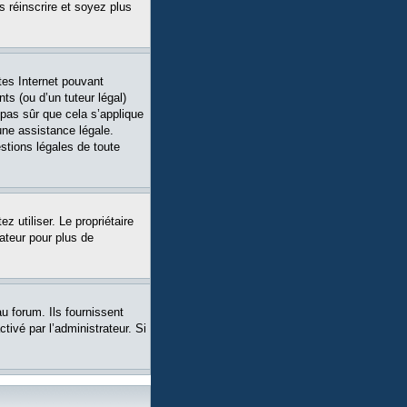
s réinscrire et soyez plus
tes Internet pouvant
ts (ou d’un tuteur légal)
 pas sûr que cela s’applique
une assistance légale.
stions légales de toute
ez utiliser. Le propriétaire
ateur pour plus de
u forum. Ils fournissent
tivé par l’administrateur. Si