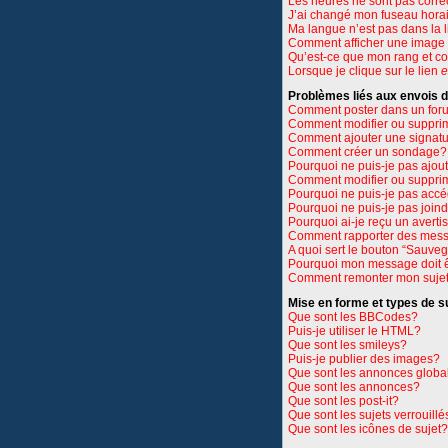
Les heures ne sont pas corre
J’ai changé mon fuseau horair
Ma langue n’est pas dans la li
Comment afficher une imag
Qu’est-ce que mon rang et c
Lorsque je clique sur le lien
e
Problèmes liés aux envois
Comment poster dans un for
Comment modifier ou suppri
Comment ajouter une signat
Comment créer un sondage?
Pourquoi ne puis-je pas ajou
Comment modifier ou suppri
Pourquoi ne puis-je pas accé
Pourquoi ne puis-je pas join
Pourquoi ai-je reçu un avert
Comment rapporter des mess
A quoi sert le bouton “Sauve
Pourquoi mon message doit ê
Comment remonter mon suje
Mise en forme et types de s
Que sont les BBCodes?
Puis-je utiliser le HTML?
Que sont les smileys?
Puis-je publier des images?
Que sont les annonces globa
Que sont les annonces?
Que sont les post-it?
Que sont les sujets verrouillé
Que sont les icônes de sujet?