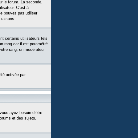
ur le forum. La seconde,
isateur. C’est à
ne pouvez pas utiliser
 raisons.
 certains utilisateurs tels
n rang car il est paramétré
votre rang, un modérateur
été activée par
 vous ayez besoin d’être
forums et des sujets,