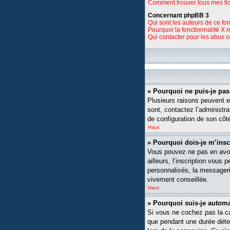
Comment trouver tous mes fic
Concernant phpBB 3
Qui sont les auteurs de ce fo
Pourquoi la fonctionnalité X 
Qui contacter pour les abus 
» Pourquoi ne puis-je pa
Plusieurs raisons peuvent ex
sont, contactez l’administra
de configuration de son côté,
Haut
» Pourquoi dois-je m’insc
Vous pouvez ne pas en avoi
ailleurs, l’inscription vou
personnalisés, la messagerie
vivement conseillée.
Haut
» Pourquoi suis-je auto
Si vous ne cochez pas la 
que pendant une durée déte