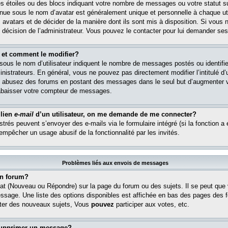
s étoiles ou des blocs indiquant votre nombre de messages ou votre statut s
ue sous le nom d’avatar est généralement unique et personnelle à chaque util
es avatars et de décider de la manière dont ils sont mis à disposition. Si vous 
e décision de l’administrateur. Vous pouvez le contacter pour lui demander ses
 et comment le modifier?
ous le nom d’utilisateur indiquent le nombre de messages postés ou identifient
istrateurs. En général, vous ne pouvez pas directement modifier l’intitulé d’u
ous abusez des forums en postant des messages dans le seul but d’augmenter 
rabaisser votre compteur de messages.
 lien
e-mail
d’un utilisateur, on me demande de me connecter?
istrés peuvent s’envoyer des e-mails via le formulaire intégré (si la fonction a 
 empêcher un usage abusif de la fonctionnalité par les invités.
Problèmes liés aux envois de messages
n forum?
at (Nouveau ou Répondre) sur la page du forum ou des sujets. Il se peut que
essage. Une liste des options disponibles est affichée en bas des pages des 
er des nouveaux sujets, Vous
pouvez
participer aux votes, etc.
supprimer un message?