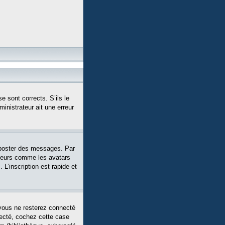
e sont corrects. S’ils le
ministrateur ait une erreur
 poster des messages. Par
siteurs comme les avatars
L’inscription est rapide et
vous ne resterez connecté
necté, cochez cette case