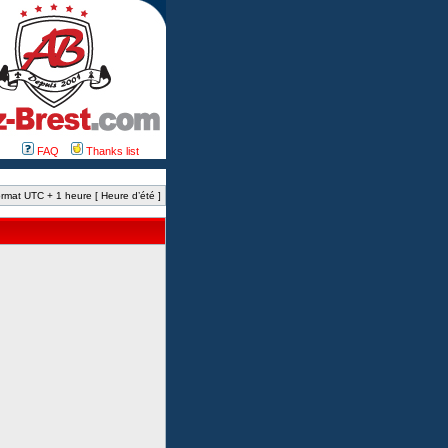
FAQ
Thanks list
rmat UTC + 1 heure [ Heure d’été ]