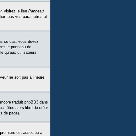
, visitez le lien
Panneau
fier tous vos paramètres et
Dans ce cas, vous devez
dans le panneau de
le qu’aux utilisateurs
veur ne soit pas à l’heure.
a encore traduit phpBB3 dans
ous êtes alors libre de créer
as de page).
 première est associée à