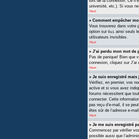
lors de la connexion. Ce n’
université, etc.). Si vous n
Haut
» Comment empêcher mon n
Vous trouverez dans votre pa
option sur
ainsi seuls l
Oui
utilisateurs invisibles.
Haut
» J’ai perdu mon mot de 
Pas de panique! Bien que vot
connexion, cliquez sur
J’ai
Haut
» Je suis enregistré mais
Vérifiez, en premier, vos no
active et si vous avez indiq
forums nécessitent que tout
connecter. Cette information
pas reçu d’e-mail, il se peu
êtes sûr de l’adresse e-mail
Haut
» Je me suis enregistré p
Commencez par vérifier vos n
possible aussi que l’adminis