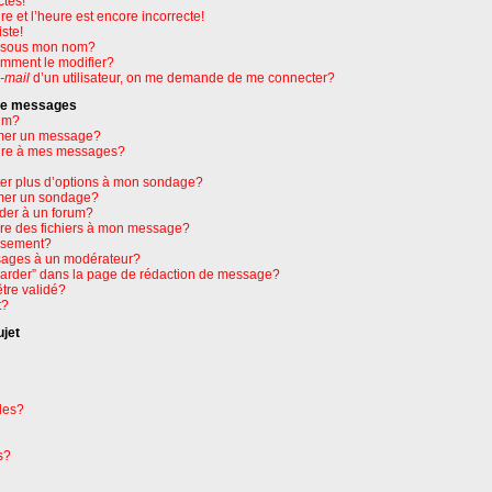
ctes!
e et l’heure est encore incorrecte!
ste!
e sous mon nom?
omment le modifier?
-mail
d’un utilisateur, on me demande de me connecter?
 de messages
um?
mer un message?
ure à mes messages?
ter plus d’options à mon sondage?
mer un sondage?
der à un forum?
dre des fichiers à mon message?
issement?
ages à un modérateur?
garder” dans la page de rédaction de message?
tre validé?
t?
ujet
les?
s?