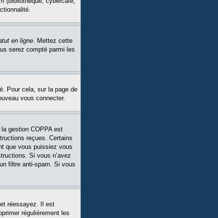
m (bibliothèque, cybercafé,
ctionnalité.
tut en ligne
. Mettez cette
Vous serez compté parmi les
é. Pour cela, sur la page de
nouveau vous connecter.
Si la gestion COPPA est
structions reçues. Certains
ant que vous puissiez vous
structions. Si vous n’avez
un filtre anti-spam. Si vous
et réessayez. Il est
pprimer régulièrement les