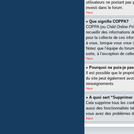
utilisateurs ne postant pas 
investi dans le forum.
Haut
» Que signifie COPPA?
COPPA (ou
Child Online Pr
recueillir des informations
pour la collecte de ces inf
à vous, lorsque vous vous i
Notez que l’équipe du forum 
sorte, à l’exception de cell
Haut
» Pourquoi ne puis-je pas
Il est possible que le propri
du site peut également avoi
renseignements.
Haut
» A quoi sert “Supprimer
Cela supprime tous les cook
aussi des fonctionnalités te
vous avez des problèmes de
Haut