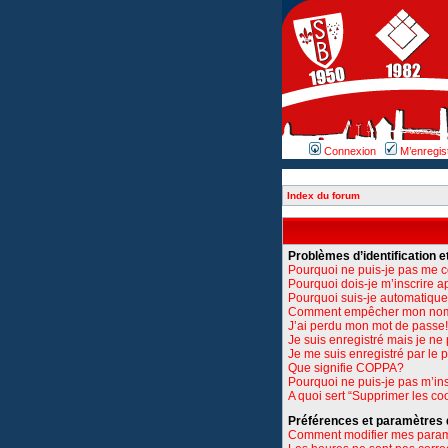
Connexion
M’enregis
Index du forum
Problèmes d’identification et
Pourquoi ne puis-je pas me 
Pourquoi dois-je m’inscrire a
Pourquoi suis-je automatiq
Comment empêcher mon nom d’
J’ai perdu mon mot de passe!
Je suis enregistré mais je n
Je me suis enregistré par le
Que signifie COPPA?
Pourquoi ne puis-je pas m’ins
A quoi sert “Supprimer les co
Préférences et paramètres de
Comment modifier mes para