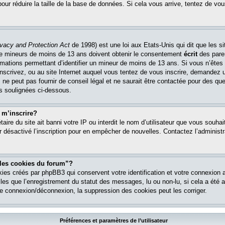
pour réduire la taille de la base de données. Si cela vous arrive, tentez de vou
ivacy and Protection Act
de 1998) est une loi aux Etats-Unis qui dit que les si
 de mineurs de moins de 13 ans doivent obtenir le consentement
écrit
des paren
ormations permettant d’identifier un mineur de moins de 13 ans. Si vous n’êtes
nscrivez, ou au site Internet auquel vous tentez de vous inscrire, demandez 
ne peut pas fournir de conseil légal et ne saurait être contactée pour des que
es soulignées ci-dessous.
 m’inscrire?
étaire du site ait banni votre IP ou interdit le nom d’utilisateur que vous souhait
r désactivé l’inscription pour en empêcher de nouvelles. Contactez l’administr
 les cookies du forum”?
ies créés par phpBB3 qui conservent votre identification et votre connexion a
lles que l’enregistrement du statut des messages, lu ou non-lu, si cela a été ac
 connexion/déconnexion, la suppression des cookies peut les corriger.
Préférences et paramètres de l’utilisateur