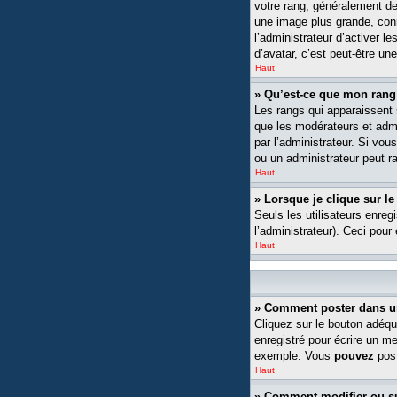
votre rang, généralement de
une image plus grande, conn
l’administrateur d’activer l
d’avatar, c’est peut-être un
Haut
» Qu’est-ce que mon rang
Les rangs qui apparaissent s
que les modérateurs et admin
par l’administrateur. Si v
ou un administrateur peut 
Haut
» Lorsque je clique sur le
Seuls les utilisateurs enreg
l’administrateur). Ceci pour
Haut
» Comment poster dans u
Cliquez sur le bouton adéqu
enregistré pour écrire un m
exemple: Vous
pouvez
post
Haut
» Comment modifier ou 