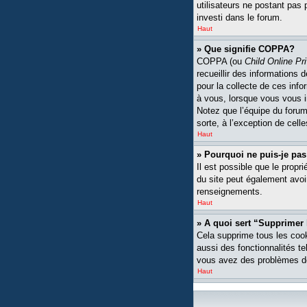
utilisateurs ne postant pas 
investi dans le forum.
Haut
» Que signifie COPPA?
COPPA (ou
Child Online Pr
recueillir des informations
pour la collecte de ces inf
à vous, lorsque vous vous i
Notez que l’équipe du forum 
sorte, à l’exception de cell
Haut
» Pourquoi ne puis-je pas
Il est possible que le propri
du site peut également avoi
renseignements.
Haut
» A quoi sert “Supprimer
Cela supprime tous les cook
aussi des fonctionnalités te
vous avez des problèmes de
Haut