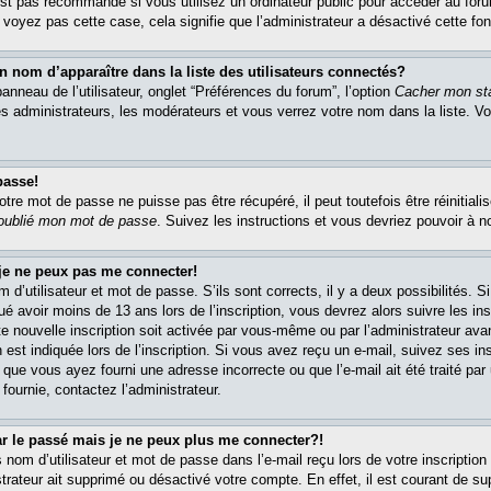
est pas recommandé si vous utilisez un ordinateur public pour accéder au foru
e voyez pas cette case, cela signifie que l’administrateur a désactivé cette fon
om d’apparaître dans la liste des utilisateurs connectés?
nneau de l’utilisateur, onglet “Préférences du forum”, l’option
Cacher mon sta
es administrateurs, les modérateurs et vous verrez votre nom dans la liste. 
passe!
re mot de passe ne puisse pas être récupéré, il peut toutefois être réinitialis
 oublié mon mot de passe
. Suivez les instructions et vous devriez pouvoir à 
 je ne peux pas me connecter!
m d’utilisateur et mot de passe. S’ils sont corrects, il y a deux possibilités. 
ué avoir moins de 13 ans lors de l’inscription, vous devrez alors suivre les in
e nouvelle inscription soit activée par vous-même ou par l’administrateur av
 est indiquée lors de l’inscription. Si vous avez reçu un e-mail, suivez ses in
t que vous ayez fourni une adresse incorrecte ou que l’e-mail ait été traité par 
 fournie, contactez l’administrateur.
ar le passé mais je ne peux plus me connecter?!
om d’utilisateur et mot de passe dans l’e-mail reçu lors de votre inscription 
trateur ait supprimé ou désactivé votre compte. En effet, il est courant de su