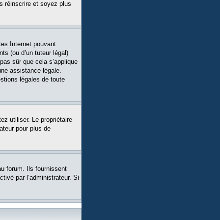
s réinscrire et soyez plus
tes Internet pouvant
ts (ou d’un tuteur légal)
 pas sûr que cela s’applique
une assistance légale.
stions légales de toute
ez utiliser. Le propriétaire
ateur pour plus de
u forum. Ils fournissent
tivé par l’administrateur. Si