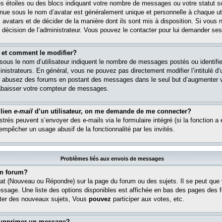
s étoiles ou des blocs indiquant votre nombre de messages ou votre statut s
ue sous le nom d’avatar est généralement unique et personnelle à chaque util
es avatars et de décider de la manière dont ils sont mis à disposition. Si vous 
e décision de l’administrateur. Vous pouvez le contacter pour lui demander ses
 et comment le modifier?
ous le nom d’utilisateur indiquent le nombre de messages postés ou identifient
istrateurs. En général, vous ne pouvez pas directement modifier l’intitulé d’u
ous abusez des forums en postant des messages dans le seul but d’augmenter 
rabaisser votre compteur de messages.
 lien
e-mail
d’un utilisateur, on me demande de me connecter?
istrés peuvent s’envoyer des e-mails via le formulaire intégré (si la fonction a 
 empêcher un usage abusif de la fonctionnalité par les invités.
Problèmes liés aux envois de messages
n forum?
at (Nouveau ou Répondre) sur la page du forum ou des sujets. Il se peut que
essage. Une liste des options disponibles est affichée en bas des pages des 
er des nouveaux sujets, Vous
pouvez
participer aux votes, etc.
supprimer un message?