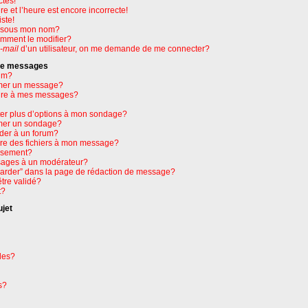
ctes!
e et l’heure est encore incorrecte!
ste!
e sous mon nom?
omment le modifier?
-mail
d’un utilisateur, on me demande de me connecter?
 de messages
um?
mer un message?
ure à mes messages?
ter plus d’options à mon sondage?
mer un sondage?
der à un forum?
dre des fichiers à mon message?
issement?
ages à un modérateur?
garder” dans la page de rédaction de message?
tre validé?
t?
ujet
les?
s?