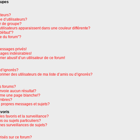
oupes
ateurs?
 d’utilisateurs?
r de groupe?
tilisateurs apparaissent dans une couleur différente?
défaut”?
pe du forum”?
essages privés!
sages indésirables!
rier abusif d’un utilisateur de ce forum!
 d’ignorés?
imer des utilisateurs de ma liste d’amis ou d’ignorés?
s forums?
nvoie aucun résultat?
rne une page blanche!?
embres?
 propres messages et sujets?
avoris
les favoris et la surveillance?
 ou sujets particuliers?
es surveillances de sujets?
orisés sur ce forum?