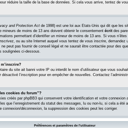
pour réduire la taille de la base de données. Si cela vous arrive, tentez de vou
ivacy and Protection Act
de 1998) est une loi aux Etats-Unis qui dit que les si
 de mineurs de moins de 13 ans doivent obtenir le consentement
écrit
des paren
ormations permettant d’identifier un mineur de moins de 13 ans. Si vous n’êtes
nscrivez, ou au site Internet auquel vous tentez de vous inscrire, demandez 
ne peut pas fournir de conseil légal et ne saurait être contactée pour des que
es soulignées ci-dessous.
 m’inscrire?
étaire du site ait banni votre IP ou interdit le nom d’utilisateur que vous souhait
r désactivé l’inscription pour en empêcher de nouvelles. Contactez l’administr
 les cookies du forum”?
ies créés par phpBB3 qui conservent votre identification et votre connexion a
lles que l’enregistrement du statut des messages, lu ou non-lu, si cela a été ac
 connexion/déconnexion, la suppression des cookies peut les corriger.
Préférences et paramètres de l’utilisateur