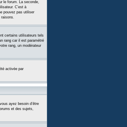
ur le forum. La seconde,
isateur. C’est à
ne pouvez pas utiliser
 raisons.
 certains utilisateurs tels
n rang car il est paramétré
votre rang, un modérateur
été activée par
 vous ayez besoin d’être
forums et des sujets,