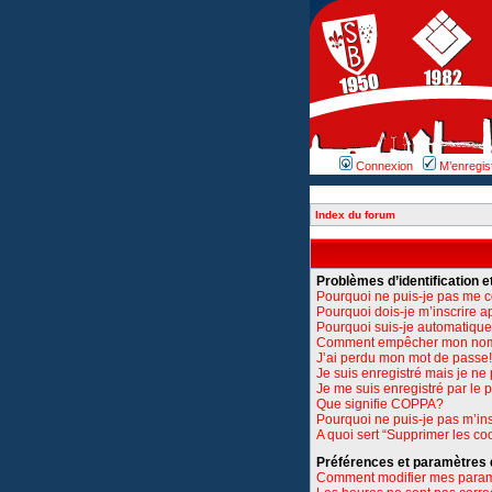
Connexion
M’enregis
Index du forum
Problèmes d’identification et
Pourquoi ne puis-je pas me 
Pourquoi dois-je m’inscrire a
Pourquoi suis-je automatiq
Comment empêcher mon nom d’
J’ai perdu mon mot de passe!
Je suis enregistré mais je n
Je me suis enregistré par le
Que signifie COPPA?
Pourquoi ne puis-je pas m’ins
A quoi sert “Supprimer les co
Préférences et paramètres de
Comment modifier mes para