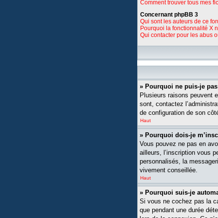
Comment trouver tous mes fic
Concernant phpBB 3
Qui sont les auteurs de ce fo
Pourquoi la fonctionnalité X 
Qui contacter pour les abus 
» Pourquoi ne puis-je pa
Plusieurs raisons peuvent ex
sont, contactez l’administra
de configuration de son côté,
Haut
» Pourquoi dois-je m’insc
Vous pouvez ne pas en avoi
ailleurs, l’inscription vou
personnalisés, la messagerie
vivement conseillée.
Haut
» Pourquoi suis-je auto
Si vous ne cochez pas la 
que pendant une durée déte