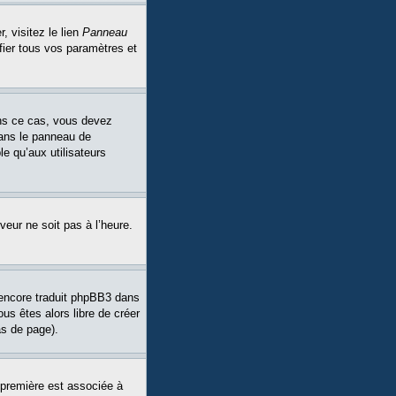
, visitez le lien
Panneau
fier tous vos paramètres et
Dans ce cas, vous devez
dans le panneau de
le qu’aux utilisateurs
veur ne soit pas à l’heure.
a encore traduit phpBB3 dans
ous êtes alors libre de créer
as de page).
 première est associée à