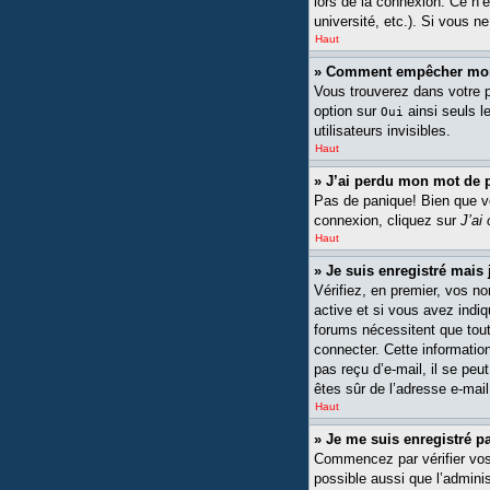
lors de la connexion. Ce n’
université, etc.). Si vous n
Haut
» Comment empêcher mon n
Vous trouverez dans votre pa
option sur
ainsi seuls l
Oui
utilisateurs invisibles.
Haut
» J’ai perdu mon mot de 
Pas de panique! Bien que vot
connexion, cliquez sur
J’ai
Haut
» Je suis enregistré mais
Vérifiez, en premier, vos no
active et si vous avez indiq
forums nécessitent que tout
connecter. Cette information
pas reçu d’e-mail, il se peu
êtes sûr de l’adresse e-mail
Haut
» Je me suis enregistré p
Commencez par vérifier vos n
possible aussi que l’adminis