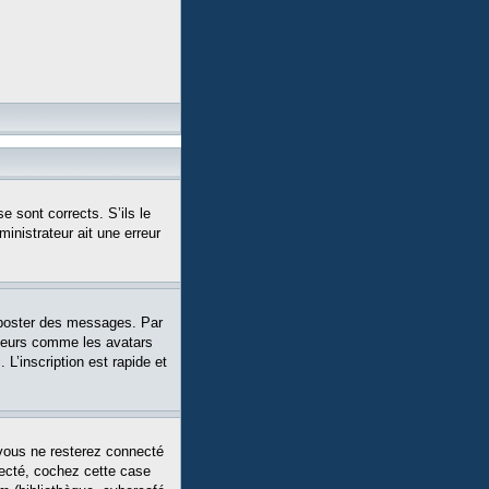
e sont corrects. S’ils le
ministrateur ait une erreur
 poster des messages. Par
siteurs comme les avatars
L’inscription est rapide et
vous ne resterez connecté
necté, cochez cette case