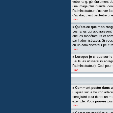
votre rang, généralement de
une image plus grande, conn
l’administrateur d’activer l
d’avatar, c’est peut-être un
Haut
» Qu’est-ce que mon rang
Les rangs qui apparaissent s
que les modérateurs et admin
par l’administrateur. Si v
ou un administrateur peut 
Haut
» Lorsque je clique sur le
Seuls les utilisateurs enreg
l’administrateur). Ceci pour
Haut
» Comment poster dans u
Cliquez sur le bouton adéqu
enregistré pour écrire un m
exemple: Vous
pouvez
post
Haut
» Comment modifier ou 