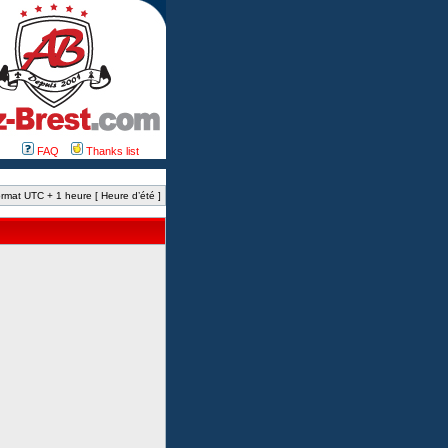
FAQ
Thanks list
rmat UTC + 1 heure [ Heure d’été ]