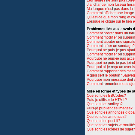
Les heures ne sont pas corre
J’ai changé mon fuseau horair
Ma langue n’est pas dans la li
Comment afficher une imag
Qu’est-ce que mon rang et c
Lorsque je clique sur le lien
e
Problèmes liés aux envois
Comment poster dans un for
Comment modifier ou suppri
Comment ajouter une signat
Comment créer un sondage?
Pourquoi ne puis-je pas ajou
Comment modifier ou suppri
Pourquoi ne puis-je pas accé
Pourquoi ne puis-je pas join
Pourquoi ai-je reçu un avert
Comment rapporter des mess
A quoi sert le bouton “Sauve
Pourquoi mon message doit ê
Comment remonter mon suje
Mise en forme et types de s
Que sont les BBCodes?
Puis-je utiliser le HTML?
Que sont les smileys?
Puis-je publier des images?
Que sont les annonces globa
Que sont les annonces?
Que sont les post-it?
Que sont les sujets verrouillé
Que sont les icônes de sujet?