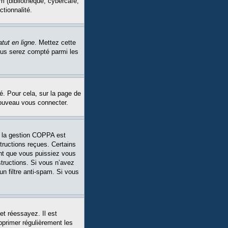
m (bibliothèque, cybercafé,
ctionnalité.
tut en ligne
. Mettez cette
Vous serez compté parmi les
é. Pour cela, sur la page de
nouveau vous connecter.
Si la gestion COPPA est
structions reçues. Certains
ant que vous puissiez vous
structions. Si vous n’avez
un filtre anti-spam. Si vous
et réessayez. Il est
pprimer régulièrement les