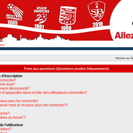
trer
Heures au fo
Foire aux questions (Questions posées fréquemment)
 d’inscription
connecter?
près tout?
uement déconnecté?
apparaître dans la liste des utilisateurs connectés?
e peux pas me connecter!
 passé mais je ne peux plus me connecter?!
crire?
okies du forum”?
 l’utilisateur
mètres?