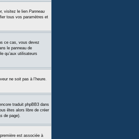
, visitez le lien
Panneau
fier tous vos paramètres et
Dans ce cas, vous devez
dans le panneau de
le qu’aux utilisateurs
veur ne soit pas à l’heure.
a encore traduit phpBB3 dans
ous êtes alors libre de créer
as de page).
 première est associée à