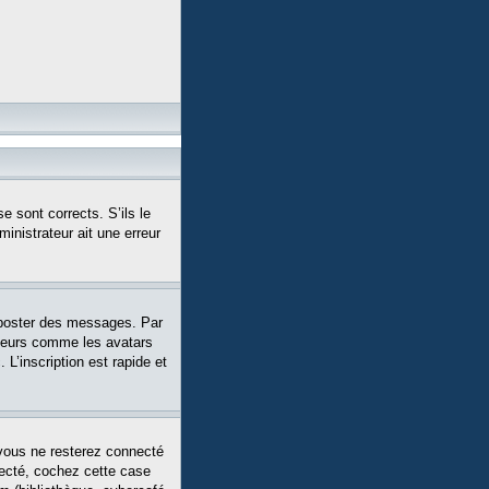
e sont corrects. S’ils le
ministrateur ait une erreur
 poster des messages. Par
siteurs comme les avatars
L’inscription est rapide et
vous ne resterez connecté
necté, cochez cette case