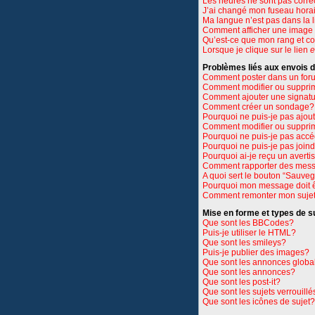
Les heures ne sont pas corre
J’ai changé mon fuseau horair
Ma langue n’est pas dans la li
Comment afficher une imag
Qu’est-ce que mon rang et c
Lorsque je clique sur le lien
e
Problèmes liés aux envois
Comment poster dans un for
Comment modifier ou suppri
Comment ajouter une signat
Comment créer un sondage?
Pourquoi ne puis-je pas ajou
Comment modifier ou suppri
Pourquoi ne puis-je pas accé
Pourquoi ne puis-je pas join
Pourquoi ai-je reçu un avert
Comment rapporter des mess
A quoi sert le bouton “Sauve
Pourquoi mon message doit ê
Comment remonter mon suje
Mise en forme et types de s
Que sont les BBCodes?
Puis-je utiliser le HTML?
Que sont les smileys?
Puis-je publier des images?
Que sont les annonces globa
Que sont les annonces?
Que sont les post-it?
Que sont les sujets verrouillé
Que sont les icônes de sujet?