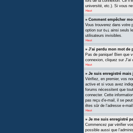
lors de la connexion. Ce n’
université, etc.). Si vous n
Haut
» Comment empêcher mon n
Vous trouverez dans votre pa
option sur
ainsi seuls l
Oui
utilisateurs invisibles.
Haut
» J’ai perdu mon mot de 
Pas de panique! Bien que vot
connexion, cliquez sur
J’ai
Haut
» Je suis enregistré mais
Vérifiez, en premier, vos no
active et si vous avez indiq
forums nécessitent que tout
connecter. Cette information
pas reçu d’e-mail, il se peu
êtes sûr de l’adresse e-mail
Haut
» Je me suis enregistré p
Commencez par vérifier vos n
possible aussi que l’adminis