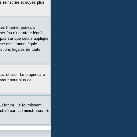
s réinscrire et soyez plus
tes Internet pouvant
ts (ou d’un tuteur légal)
 pas sûr que cela s’applique
une assistance légale.
stions légales de toute
ez utiliser. Le propriétaire
ateur pour plus de
u forum. Ils fournissent
tivé par l’administrateur. Si