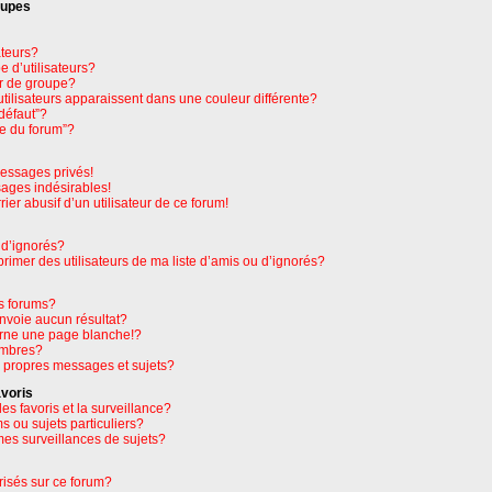
oupes
ateurs?
 d’utilisateurs?
r de groupe?
tilisateurs apparaissent dans une couleur différente?
défaut”?
pe du forum”?
essages privés!
sages indésirables!
rier abusif d’un utilisateur de ce forum!
 d’ignorés?
imer des utilisateurs de ma liste d’amis ou d’ignorés?
s forums?
nvoie aucun résultat?
rne une page blanche!?
embres?
 propres messages et sujets?
avoris
les favoris et la surveillance?
 ou sujets particuliers?
es surveillances de sujets?
orisés sur ce forum?