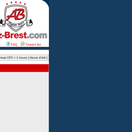
FAQ
Thanks list
rmat UTC + 1 heure [ Heure d’été ]