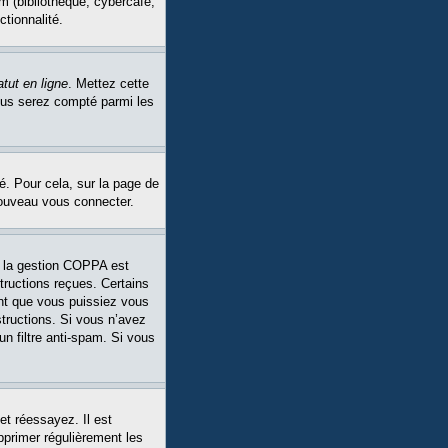
m (bibliothèque, cybercafé,
ctionnalité.
tut en ligne
. Mettez cette
Vous serez compté parmi les
é. Pour cela, sur la page de
nouveau vous connecter.
Si la gestion COPPA est
structions reçues. Certains
ant que vous puissiez vous
structions. Si vous n’avez
un filtre anti-spam. Si vous
et réessayez. Il est
pprimer régulièrement les