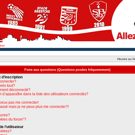
trer
Heures au fo
Foire aux questions (Questions posées fréquemment)
 d’inscription
connecter?
près tout?
uement déconnecté?
apparaître dans la liste des utilisateurs connectés?
e peux pas me connecter!
 passé mais je ne peux plus me connecter?!
crire?
okies du forum”?
 l’utilisateur
mètres?