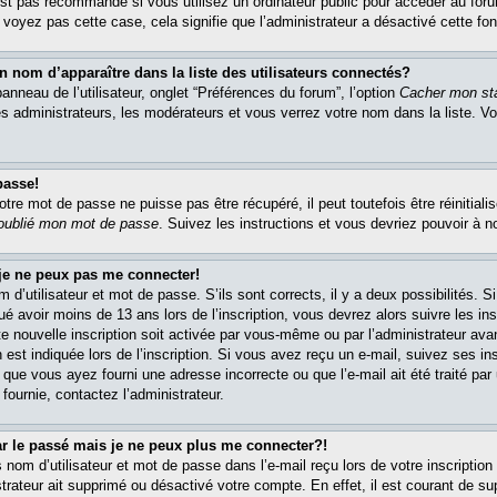
est pas recommandé si vous utilisez un ordinateur public pour accéder au foru
e voyez pas cette case, cela signifie que l’administrateur a désactivé cette fon
om d’apparaître dans la liste des utilisateurs connectés?
nneau de l’utilisateur, onglet “Préférences du forum”, l’option
Cacher mon sta
es administrateurs, les modérateurs et vous verrez votre nom dans la liste. 
passe!
re mot de passe ne puisse pas être récupéré, il peut toutefois être réinitialis
 oublié mon mot de passe
. Suivez les instructions et vous devriez pouvoir à 
 je ne peux pas me connecter!
m d’utilisateur et mot de passe. S’ils sont corrects, il y a deux possibilités. 
ué avoir moins de 13 ans lors de l’inscription, vous devrez alors suivre les in
e nouvelle inscription soit activée par vous-même ou par l’administrateur av
 est indiquée lors de l’inscription. Si vous avez reçu un e-mail, suivez ses in
t que vous ayez fourni une adresse incorrecte ou que l’e-mail ait été traité par 
 fournie, contactez l’administrateur.
ar le passé mais je ne peux plus me connecter?!
om d’utilisateur et mot de passe dans l’e-mail reçu lors de votre inscription 
trateur ait supprimé ou désactivé votre compte. En effet, il est courant de su