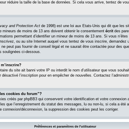
pour réduire la taille de la base de données. Si cela vous arrive, tentez de vou
ivacy and Protection Act
de 1998) est une loi aux Etats-Unis qui dit que les si
 de mineurs de moins de 13 ans doivent obtenir le consentement
écrit
des paren
ormations permettant d’identifier un mineur de moins de 13 ans. Si vous n’êtes
nscrivez, ou au site Internet auquel vous tentez de vous inscrire, demandez 
ne peut pas fournir de conseil légal et ne saurait être contactée pour des que
es soulignées ci-dessous.
 m’inscrire?
étaire du site ait banni votre IP ou interdit le nom d’utilisateur que vous souhait
r désactivé l’inscription pour en empêcher de nouvelles. Contactez l’administr
 les cookies du forum”?
ies créés par phpBB3 qui conservent votre identification et votre connexion a
lles que l’enregistrement du statut des messages, lu ou non-lu, si cela a été ac
 connexion/déconnexion, la suppression des cookies peut les corriger.
Préférences et paramètres de l’utilisateur