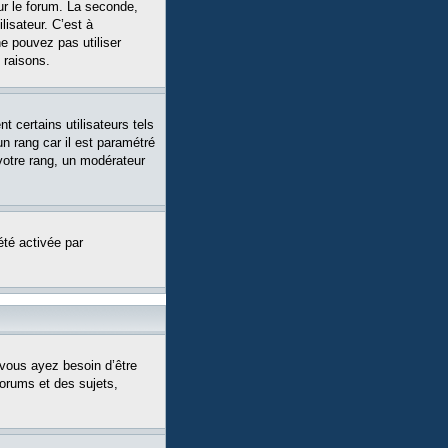
ur le forum. La seconde,
isateur. C’est à
ne pouvez pas utiliser
 raisons.
 certains utilisateurs tels
n rang car il est paramétré
votre rang, un modérateur
été activée par
 vous ayez besoin d’être
forums et des sujets,