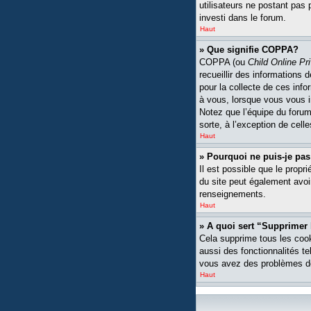
utilisateurs ne postant pas 
investi dans le forum.
Haut
» Que signifie COPPA?
COPPA (ou
Child Online Pr
recueillir des informations
pour la collecte de ces inf
à vous, lorsque vous vous i
Notez que l’équipe du forum 
sorte, à l’exception de cell
Haut
» Pourquoi ne puis-je pas
Il est possible que le propri
du site peut également avoi
renseignements.
Haut
» A quoi sert “Supprimer
Cela supprime tous les cook
aussi des fonctionnalités te
vous avez des problèmes de
Haut