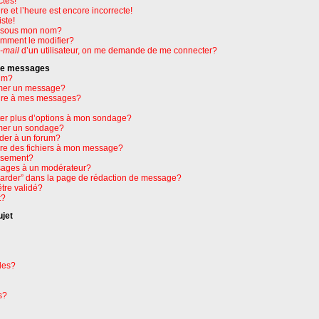
ctes!
e et l’heure est encore incorrecte!
ste!
e sous mon nom?
omment le modifier?
-mail
d’un utilisateur, on me demande de me connecter?
 de messages
um?
mer un message?
ure à mes messages?
ter plus d’options à mon sondage?
mer un sondage?
der à un forum?
dre des fichiers à mon message?
issement?
ages à un modérateur?
garder” dans la page de rédaction de message?
tre validé?
t?
ujet
les?
s?