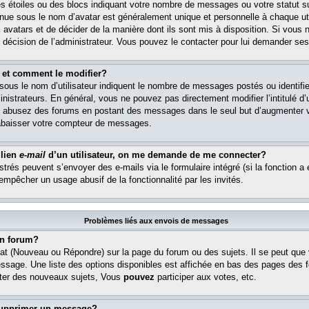
s étoiles ou des blocs indiquant votre nombre de messages ou votre statut s
ue sous le nom d’avatar est généralement unique et personnelle à chaque util
es avatars et de décider de la manière dont ils sont mis à disposition. Si vous 
e décision de l’administrateur. Vous pouvez le contacter pour lui demander ses
 et comment le modifier?
ous le nom d’utilisateur indiquent le nombre de messages postés ou identifient
istrateurs. En général, vous ne pouvez pas directement modifier l’intitulé d’u
ous abusez des forums en postant des messages dans le seul but d’augmenter 
rabaisser votre compteur de messages.
 lien
e-mail
d’un utilisateur, on me demande de me connecter?
istrés peuvent s’envoyer des e-mails via le formulaire intégré (si la fonction a 
 empêcher un usage abusif de la fonctionnalité par les invités.
Problèmes liés aux envois de messages
n forum?
at (Nouveau ou Répondre) sur la page du forum ou des sujets. Il se peut que
essage. Une liste des options disponibles est affichée en bas des pages des 
er des nouveaux sujets, Vous
pouvez
participer aux votes, etc.
supprimer un message?