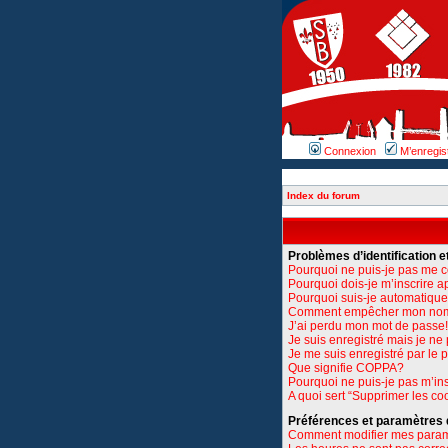
Connexion
M’enregis
Index du forum
Problèmes d’identification et
Pourquoi ne puis-je pas me 
Pourquoi dois-je m’inscrire a
Pourquoi suis-je automatiq
Comment empêcher mon nom d’
J’ai perdu mon mot de passe!
Je suis enregistré mais je n
Je me suis enregistré par le
Que signifie COPPA?
Pourquoi ne puis-je pas m’ins
A quoi sert “Supprimer les co
Préférences et paramètres de
Comment modifier mes para