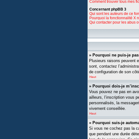
Comment trouver tous mes fic
Concernant phpBB 3
Qui sont les auteurs de ce fo
Pourquoi la fonctionnalité X 
Qui contacter pour les abus 
» Pourquoi ne puis-je pa
Plusieurs raisons peuvent ex
sont, contactez l’administra
de configuration de son côté,
Haut
» Pourquoi dois-je m’insc
Vous pouvez ne pas en avoi
ailleurs, l’inscription vou
personnalisés, la messagerie
vivement conseillée.
Haut
» Pourquoi suis-je auto
Si vous ne cochez pas la 
que pendant une durée déte