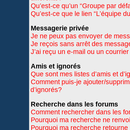
Qu’est-ce qu’un “Groupe par déf
Qu’est-ce que le lien “L’équipe d
Messagerie privée
Je ne peux pas envoyer de mess
Je reçois sans arrêt des message
J’ai reçu un e-mail ou un courrier
Amis et ignorés
Que sont mes listes d’amis et d’
Comment puis-je ajouter/supprimer
d’ignorés?
Recherche dans les forums
Comment rechercher dans les f
Pourquoi ma recherche ne renvoi
Pourquoi ma recherche retourne