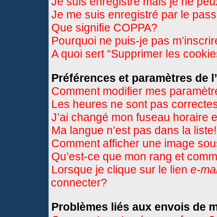
Je suis enregistré mais je ne pe
Je me suis enregistré par le pas
Que signifie COPPA?
Pourquoi ne puis-je pas m’inscri
A quoi sert “Supprimer les cooki
Préférences et paramètres de l’
Comment modifier mes paramètr
Les heures ne sont pas correctes
J’ai changé mon fuseau horaire et
Ma langue n’est pas dans la liste!
Comment afficher une image so
Qu’est-ce que mon rang et comme
Lorsque je clique sur le lien
e-mai
connecter?
Problèmes liés aux envois de