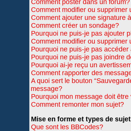
Comment poster dans un forum?
Comment modifier ou supprimer
Comment ajouter une signature
Comment créer un sondage?
Pourquoi ne puis-je pas ajouter 
Comment modifier ou supprimer
Pourquoi ne puis-je pas accéder
Pourquoi ne puis-je pas joindre 
Pourquoi ai-je reçu un avertisse
Comment rapporter des message
A quoi sert le bouton “Sauvegard
message?
Pourquoi mon message doit être 
Comment remonter mon sujet?
Mise en forme et types de sujet
Que sont les BBCodes?