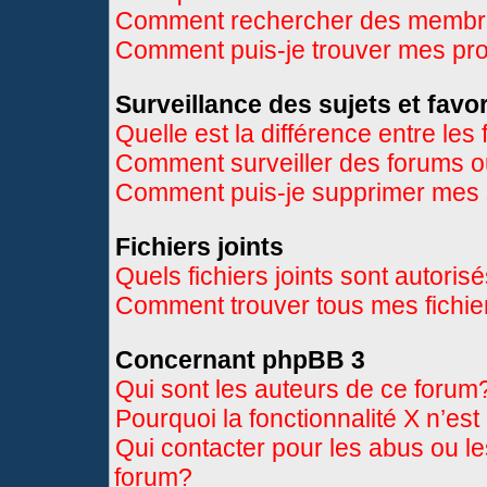
Comment rechercher des memb
Comment puis-je trouver mes pr
Surveillance des sujets et favor
Quelle est la différence entre les 
Comment surveiller des forums ou
Comment puis-je supprimer mes s
Fichiers joints
Quels fichiers joints sont autoris
Comment trouver tous mes fichier
Concernant phpBB 3
Qui sont les auteurs de ce forum
Pourquoi la fonctionnalité X n’es
Qui contacter pour les abus ou l
forum?