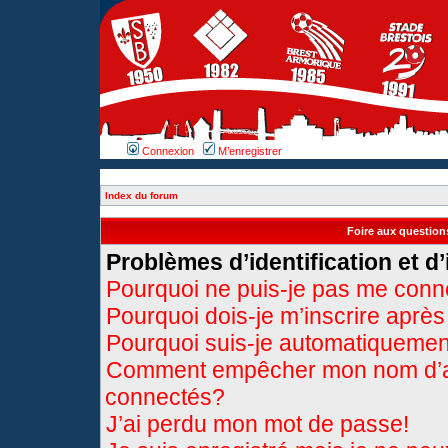
Connexion
M’enregistrer
Index du forum
Foire aux questio
Problèmes d’identification et d’
Pourquoi ne puis-je pas me conn
Pourquoi dois-je m’inscrire après
Pourquoi suis-je automatiqueme
Comment empêcher mon nom d’appa
connectés?
J’ai perdu mon mot de passe!