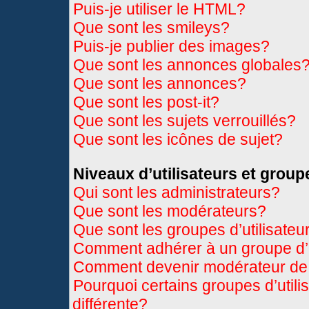
Puis-je utiliser le HTML?
Que sont les smileys?
Puis-je publier des images?
Que sont les annonces globales
Que sont les annonces?
Que sont les post-it?
Que sont les sujets verrouillés?
Que sont les icônes de sujet?
Niveaux d’utilisateurs et group
Qui sont les administrateurs?
Que sont les modérateurs?
Que sont les groupes d’utilisateu
Comment adhérer à un groupe d’u
Comment devenir modérateur de
Pourquoi certains groupes d’util
différente?