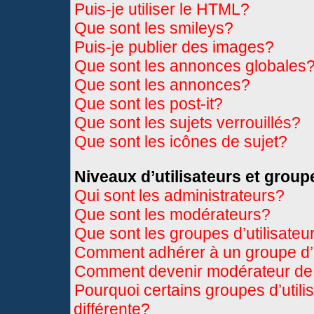
Puis-je utiliser le HTML?
Que sont les smileys?
Puis-je publier des images?
Que sont les annonces globales
Que sont les annonces?
Que sont les post-it?
Que sont les sujets verrouillés?
Que sont les icônes de sujet?
Niveaux d’utilisateurs et group
Qui sont les administrateurs?
Que sont les modérateurs?
Que sont les groupes d’utilisateu
Comment adhérer à un groupe d’u
Comment devenir modérateur de
Pourquoi certains groupes d’util
différente?