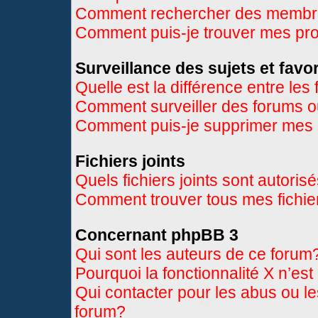
Comment rechercher des memb
Comment puis-je trouver mes pr
Surveillance des sujets et favor
Quelle est la différence entre les 
Comment surveiller des forums ou
Comment puis-je supprimer mes s
Fichiers joints
Quels fichiers joints sont autoris
Comment trouver tous mes fichier
Concernant phpBB 3
Qui sont les auteurs de ce forum
Pourquoi la fonctionnalité X n’es
Qui contacter pour les abus ou l
forum?