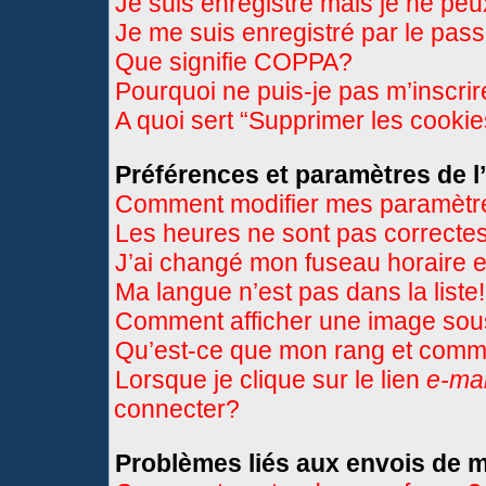
Je suis enregistré mais je ne pe
Je me suis enregistré par le pas
Que signifie COPPA?
Pourquoi ne puis-je pas m’inscri
A quoi sert “Supprimer les cooki
Préférences et paramètres de l’
Comment modifier mes paramètr
Les heures ne sont pas correctes
J’ai changé mon fuseau horaire et
Ma langue n’est pas dans la liste!
Comment afficher une image so
Qu’est-ce que mon rang et comme
Lorsque je clique sur le lien
e-mai
connecter?
Problèmes liés aux envois de