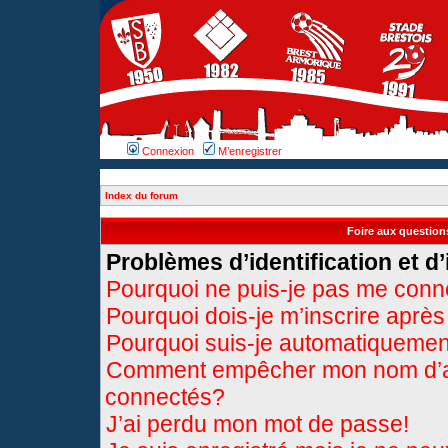
Connexion
M’enregistrer
Index du forum
Foire aux questio
Problèmes d’identification et d’
Pourquoi ne puis-je pas me conn
Pourquoi dois-je m’inscrire après
Pourquoi suis-je automatiqueme
Comment empêcher mon nom d’appa
connectés?
J’ai perdu mon mot de passe!