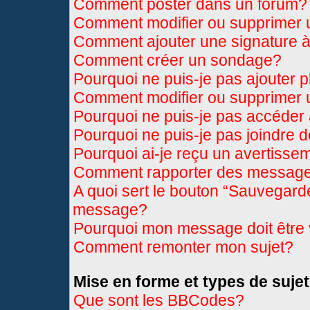
Comment poster dans un forum?
Comment modifier ou supprimer
Comment ajouter une signature
Comment créer un sondage?
Pourquoi ne puis-je pas ajouter 
Comment modifier ou supprimer
Pourquoi ne puis-je pas accéder
Pourquoi ne puis-je pas joindre 
Pourquoi ai-je reçu un avertisse
Comment rapporter des message
A quoi sert le bouton “Sauvegard
message?
Pourquoi mon message doit être 
Comment remonter mon sujet?
Mise en forme et types de sujet
Que sont les BBCodes?