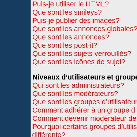
Puis-je utiliser le HTML?
Que sont les smileys?
Puis-je publier des images?
Que sont les annonces globales
Que sont les annonces?
Que sont les post-it?
Que sont les sujets verrouillés?
Que sont les icônes de sujet?
Niveaux d’utilisateurs et group
Qui sont les administrateurs?
Que sont les modérateurs?
Que sont les groupes d’utilisateu
Comment adhérer à un groupe d’u
Comment devenir modérateur de
Pourquoi certains groupes d’util
différente?