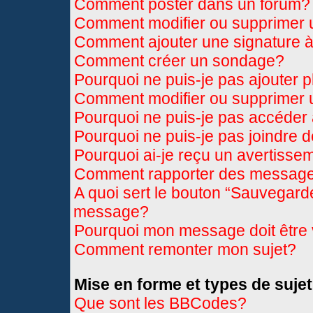
Comment poster dans un forum?
Comment modifier ou supprimer
Comment ajouter une signature
Comment créer un sondage?
Pourquoi ne puis-je pas ajouter 
Comment modifier ou supprimer
Pourquoi ne puis-je pas accéder
Pourquoi ne puis-je pas joindre 
Pourquoi ai-je reçu un avertisse
Comment rapporter des message
A quoi sert le bouton “Sauvegard
message?
Pourquoi mon message doit être 
Comment remonter mon sujet?
Mise en forme et types de sujet
Que sont les BBCodes?