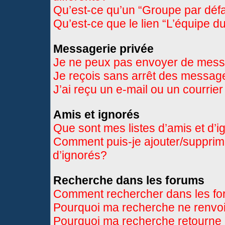
Qu’est-ce qu’un “Groupe par déf
Qu’est-ce que le lien “L’équipe d
Messagerie privée
Je ne peux pas envoyer de mess
Je reçois sans arrêt des message
J’ai reçu un e-mail ou un courrier
Amis et ignorés
Que sont mes listes d’amis et d’
Comment puis-je ajouter/supprimer
d’ignorés?
Recherche dans les forums
Comment rechercher dans les f
Pourquoi ma recherche ne renvoi
Pourquoi ma recherche retourne