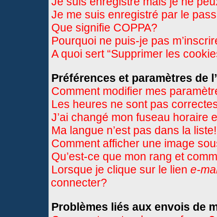
Je suis enregistré mais je ne pe
Je me suis enregistré par le pas
Que signifie COPPA?
Pourquoi ne puis-je pas m’inscri
A quoi sert “Supprimer les cooki
Préférences et paramètres de l’
Comment modifier mes paramètr
Les heures ne sont pas correctes
J’ai changé mon fuseau horaire et
Ma langue n’est pas dans la liste!
Comment afficher une image so
Qu’est-ce que mon rang et comme
Lorsque je clique sur le lien
e-mai
connecter?
Problèmes liés aux envois de