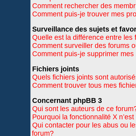
Comment rechercher des memb
Comment puis-je trouver mes pr
Surveillance des sujets et favor
Quelle est la différence entre les 
Comment surveiller des forums ou
Comment puis-je supprimer mes s
Fichiers joints
Quels fichiers joints sont autoris
Comment trouver tous mes fichier
Concernant phpBB 3
Qui sont les auteurs de ce forum
Pourquoi la fonctionnalité X n’es
Qui contacter pour les abus ou l
forum?