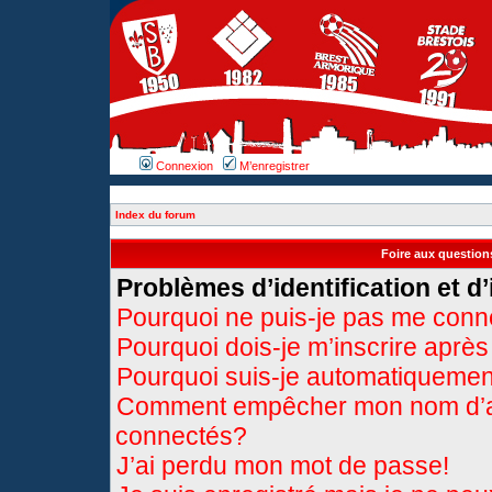
Connexion
M’enregistrer
Index du forum
Foire aux questio
Problèmes d’identification et d’
Pourquoi ne puis-je pas me conn
Pourquoi dois-je m’inscrire après
Pourquoi suis-je automatiqueme
Comment empêcher mon nom d’appa
connectés?
J’ai perdu mon mot de passe!