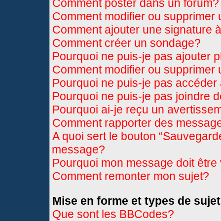
Comment poster dans un forum?
Comment modifier ou supprimer
Comment ajouter une signature
Comment créer un sondage?
Pourquoi ne puis-je pas ajouter 
Comment modifier ou supprimer
Pourquoi ne puis-je pas accéder
Pourquoi ne puis-je pas joindre 
Pourquoi ai-je reçu un avertisse
Comment rapporter des message
A quoi sert le bouton “Sauvegard
message?
Pourquoi mon message doit être 
Comment remonter mon sujet?
Mise en forme et types de sujet
Que sont les BBCodes?