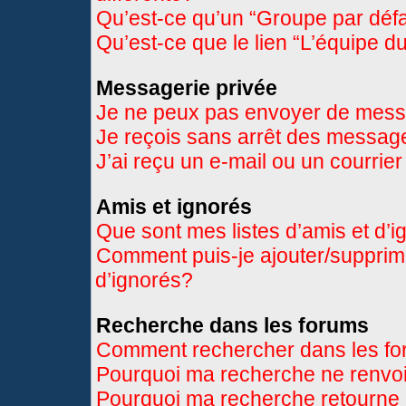
Qu’est-ce qu’un “Groupe par déf
Qu’est-ce que le lien “L’équipe d
Messagerie privée
Je ne peux pas envoyer de mess
Je reçois sans arrêt des message
J’ai reçu un e-mail ou un courrier
Amis et ignorés
Que sont mes listes d’amis et d’
Comment puis-je ajouter/supprimer
d’ignorés?
Recherche dans les forums
Comment rechercher dans les f
Pourquoi ma recherche ne renvoi
Pourquoi ma recherche retourne