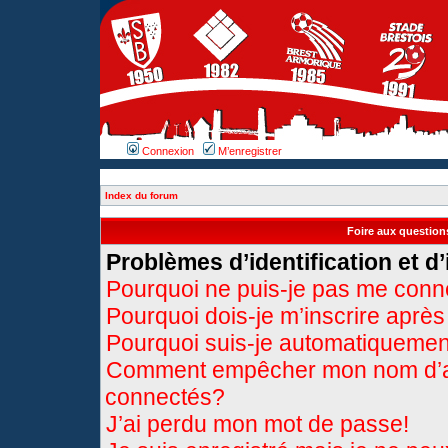
Connexion
M’enregistrer
Index du forum
Foire aux questio
Problèmes d’identification et d’
Pourquoi ne puis-je pas me conn
Pourquoi dois-je m’inscrire après
Pourquoi suis-je automatiqueme
Comment empêcher mon nom d’appa
connectés?
J’ai perdu mon mot de passe!