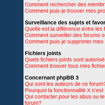
Comment rechercher des memb
Comment puis-je trouver mes pr
Surveillance des sujets et favor
Quelle est la différence entre les 
Comment surveiller des forums ou
Comment puis-je supprimer mes s
Fichiers joints
Quels fichiers joints sont autoris
Comment trouver tous mes fichier
Concernant phpBB 3
Qui sont les auteurs de ce forum
Pourquoi la fonctionnalité X n’es
Qui contacter pour les abus ou l
forum?