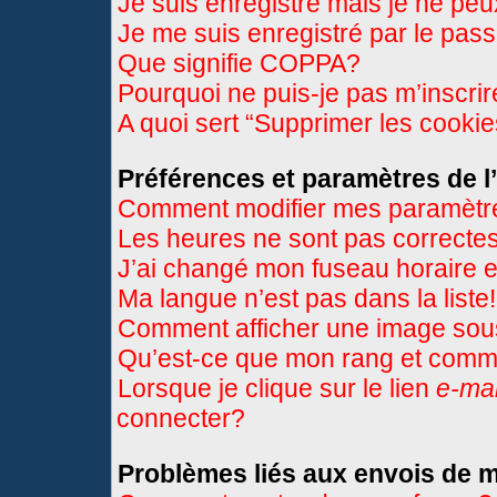
Je suis enregistré mais je ne pe
Je me suis enregistré par le pas
Que signifie COPPA?
Pourquoi ne puis-je pas m’inscri
A quoi sert “Supprimer les cooki
Préférences et paramètres de l’
Comment modifier mes paramètr
Les heures ne sont pas correctes
J’ai changé mon fuseau horaire et
Ma langue n’est pas dans la liste!
Comment afficher une image so
Qu’est-ce que mon rang et comme
Lorsque je clique sur le lien
e-mai
connecter?
Problèmes liés aux envois de