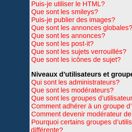
Puis-je utiliser le HTML?
Que sont les smileys?
Puis-je publier des images?
Que sont les annonces globales
Que sont les annonces?
Que sont les post-it?
Que sont les sujets verrouillés?
Que sont les icônes de sujet?
Niveaux d’utilisateurs et group
Qui sont les administrateurs?
Que sont les modérateurs?
Que sont les groupes d’utilisateu
Comment adhérer à un groupe d’u
Comment devenir modérateur de
Pourquoi certains groupes d’util
différente?