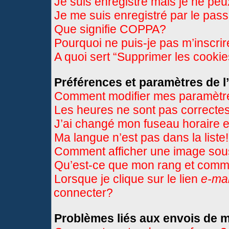
Je suis enregistré mais je ne pe
Je me suis enregistré par le pas
Que signifie COPPA?
Pourquoi ne puis-je pas m’inscri
A quoi sert “Supprimer les cooki
Préférences et paramètres de l’
Comment modifier mes paramètr
Les heures ne sont pas correctes
J’ai changé mon fuseau horaire et
Ma langue n’est pas dans la liste!
Comment afficher une image so
Qu’est-ce que mon rang et comme
Lorsque je clique sur le lien
e-mai
connecter?
Problèmes liés aux envois de