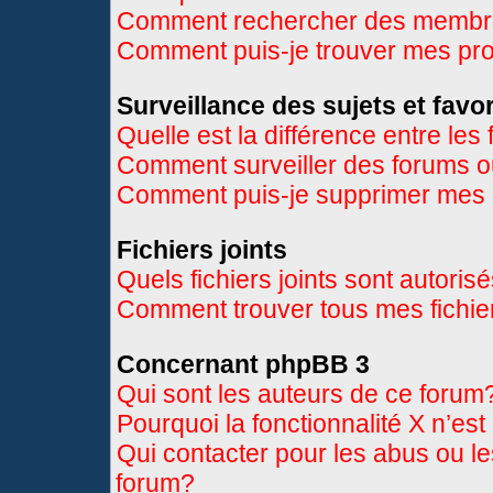
Comment rechercher des memb
Comment puis-je trouver mes pr
Surveillance des sujets et favor
Quelle est la différence entre les 
Comment surveiller des forums ou
Comment puis-je supprimer mes s
Fichiers joints
Quels fichiers joints sont autoris
Comment trouver tous mes fichier
Concernant phpBB 3
Qui sont les auteurs de ce forum
Pourquoi la fonctionnalité X n’es
Qui contacter pour les abus ou l
forum?