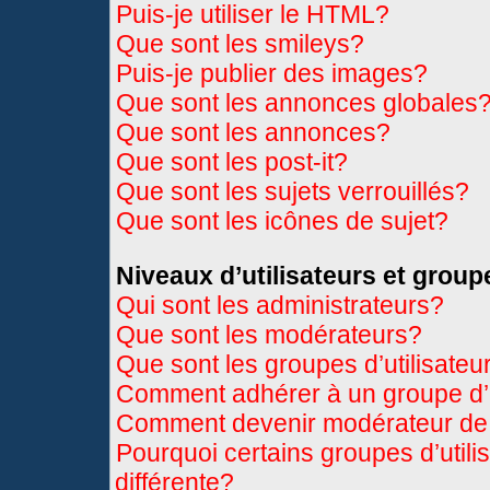
Puis-je utiliser le HTML?
Que sont les smileys?
Puis-je publier des images?
Que sont les annonces globales
Que sont les annonces?
Que sont les post-it?
Que sont les sujets verrouillés?
Que sont les icônes de sujet?
Niveaux d’utilisateurs et group
Qui sont les administrateurs?
Que sont les modérateurs?
Que sont les groupes d’utilisateu
Comment adhérer à un groupe d’u
Comment devenir modérateur de
Pourquoi certains groupes d’util
différente?