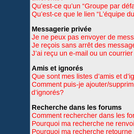
Qu’est-ce qu’un “Groupe par déf
Qu’est-ce que le lien “L’équipe d
Messagerie privée
Je ne peux pas envoyer de mess
Je reçois sans arrêt des message
J’ai reçu un e-mail ou un courrier
Amis et ignorés
Que sont mes listes d’amis et d’
Comment puis-je ajouter/supprimer
d’ignorés?
Recherche dans les forums
Comment rechercher dans les f
Pourquoi ma recherche ne renvoi
Pourquoi ma recherche retourne