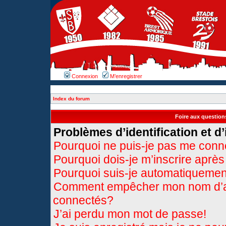
Connexion
M’enregistrer
Index du forum
Foire aux questio
Problèmes d’identification et d’
Pourquoi ne puis-je pas me conn
Pourquoi dois-je m’inscrire après
Pourquoi suis-je automatiqueme
Comment empêcher mon nom d’appa
connectés?
J’ai perdu mon mot de passe!