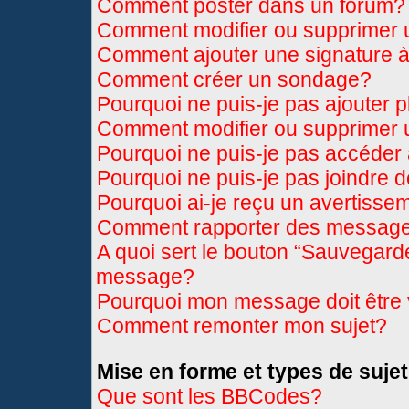
Comment poster dans un forum?
Comment modifier ou supprimer
Comment ajouter une signature
Comment créer un sondage?
Pourquoi ne puis-je pas ajouter 
Comment modifier ou supprimer
Pourquoi ne puis-je pas accéder
Pourquoi ne puis-je pas joindre 
Pourquoi ai-je reçu un avertisse
Comment rapporter des message
A quoi sert le bouton “Sauvegard
message?
Pourquoi mon message doit être 
Comment remonter mon sujet?
Mise en forme et types de sujet
Que sont les BBCodes?