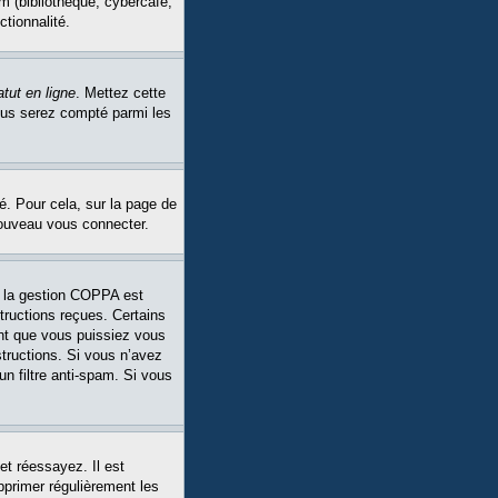
m (bibliothèque, cybercafé,
ctionnalité.
tut en ligne
. Mettez cette
Vous serez compté parmi les
é. Pour cela, sur la page de
nouveau vous connecter.
Si la gestion COPPA est
structions reçues. Certains
ant que vous puissiez vous
structions. Si vous n’avez
un filtre anti-spam. Si vous
et réessayez. Il est
pprimer régulièrement les