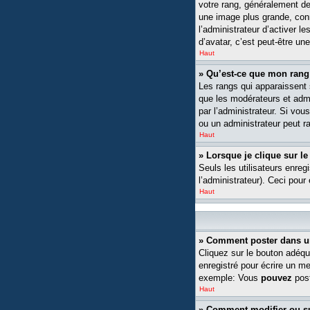
votre rang, généralement de
une image plus grande, conn
l’administrateur d’activer l
d’avatar, c’est peut-être un
Haut
» Qu’est-ce que mon rang
Les rangs qui apparaissent s
que les modérateurs et admin
par l’administrateur. Si v
ou un administrateur peut 
Haut
» Lorsque je clique sur le
Seuls les utilisateurs enreg
l’administrateur). Ceci pour
Haut
» Comment poster dans u
Cliquez sur le bouton adéqu
enregistré pour écrire un m
exemple: Vous
pouvez
post
Haut
» Comment modifier ou 