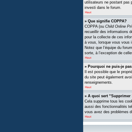
utilisateurs ne postant pas 
investi dans le forum.
Haut
» Que signifie COPPA?
COPPA (ou
Child Online Pr
recueillir des informations
pour la collecte de ces inf
à vous, lorsque vous vous i
Notez que l’équipe du forum 
sorte, à l’exception de cell
Haut
» Pourquoi ne puis-je pas
Il est possible que le propri
du site peut également avoi
renseignements.
Haut
» A quoi sert “Supprimer
Cela supprime tous les cook
aussi des fonctionnalités te
vous avez des problèmes de
Haut