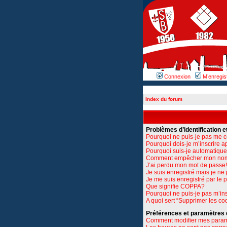
Connexion
M’enregis
Index du forum
Problèmes d’identification et
Pourquoi ne puis-je pas me 
Pourquoi dois-je m’inscrire a
Pourquoi suis-je automatiq
Comment empêcher mon nom d’
J’ai perdu mon mot de passe!
Je suis enregistré mais je n
Je me suis enregistré par le
Que signifie COPPA?
Pourquoi ne puis-je pas m’ins
A quoi sert “Supprimer les co
Préférences et paramètres de
Comment modifier mes para