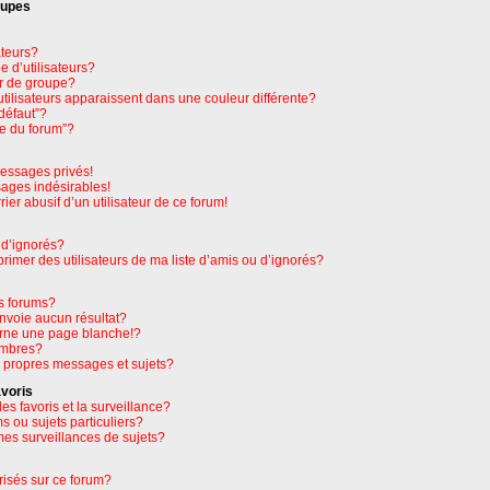
oupes
ateurs?
 d’utilisateurs?
r de groupe?
tilisateurs apparaissent dans une couleur différente?
défaut”?
pe du forum”?
essages privés!
sages indésirables!
rier abusif d’un utilisateur de ce forum!
 d’ignorés?
imer des utilisateurs de ma liste d’amis ou d’ignorés?
s forums?
nvoie aucun résultat?
rne une page blanche!?
embres?
 propres messages et sujets?
avoris
les favoris et la surveillance?
 ou sujets particuliers?
es surveillances de sujets?
orisés sur ce forum?