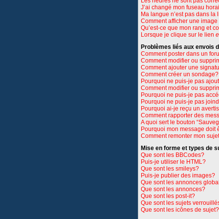
Les heures ne sont pas corre
J’ai changé mon fuseau horair
Ma langue n’est pas dans la li
Comment afficher une imag
Qu’est-ce que mon rang et c
Lorsque je clique sur le lien
e
Problèmes liés aux envois
Comment poster dans un for
Comment modifier ou suppri
Comment ajouter une signat
Comment créer un sondage?
Pourquoi ne puis-je pas ajou
Comment modifier ou suppri
Pourquoi ne puis-je pas accé
Pourquoi ne puis-je pas join
Pourquoi ai-je reçu un avert
Comment rapporter des mess
A quoi sert le bouton “Sauve
Pourquoi mon message doit ê
Comment remonter mon suje
Mise en forme et types de s
Que sont les BBCodes?
Puis-je utiliser le HTML?
Que sont les smileys?
Puis-je publier des images?
Que sont les annonces globa
Que sont les annonces?
Que sont les post-it?
Que sont les sujets verrouillé
Que sont les icônes de sujet?