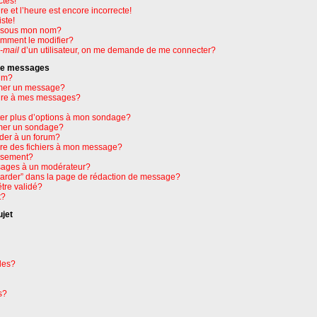
ctes!
e et l’heure est encore incorrecte!
ste!
e sous mon nom?
omment le modifier?
-mail
d’un utilisateur, on me demande de me connecter?
 de messages
um?
mer un message?
ure à mes messages?
ter plus d’options à mon sondage?
mer un sondage?
der à un forum?
dre des fichiers à mon message?
issement?
ages à un modérateur?
garder” dans la page de rédaction de message?
tre validé?
t?
ujet
les?
s?