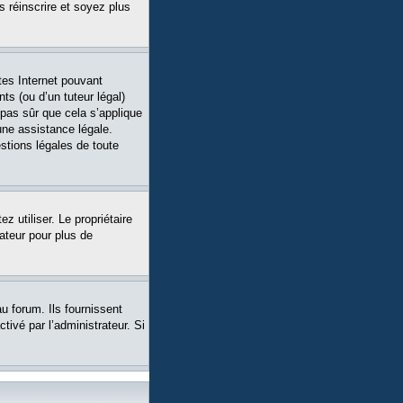
s réinscrire et soyez plus
tes Internet pouvant
ts (ou d’un tuteur légal)
 pas sûr que cela s’applique
une assistance légale.
stions légales de toute
ez utiliser. Le propriétaire
ateur pour plus de
u forum. Ils fournissent
tivé par l’administrateur. Si