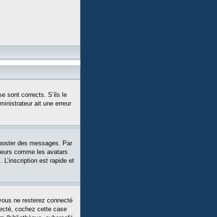
e sont corrects. S’ils le
ministrateur ait une erreur
 poster des messages. Par
siteurs comme les avatars
L’inscription est rapide et
vous ne resterez connecté
necté, cochez cette case