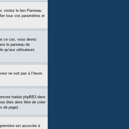
, visitez le lien
Panneau
fier tous vos paramètres et
Dans ce cas, vous devez
dans le panneau de
le qu’aux utilisateurs
veur ne soit pas à l’heure.
a encore traduit phpBB3 dans
ous êtes alors libre de créer
as de page).
 première est associée à