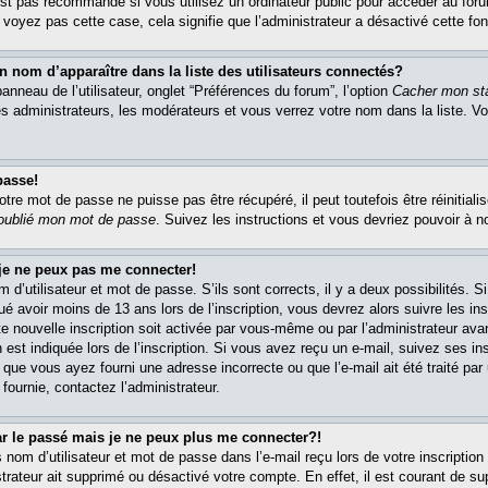
est pas recommandé si vous utilisez un ordinateur public pour accéder au foru
e voyez pas cette case, cela signifie que l’administrateur a désactivé cette fon
om d’apparaître dans la liste des utilisateurs connectés?
nneau de l’utilisateur, onglet “Préférences du forum”, l’option
Cacher mon sta
es administrateurs, les modérateurs et vous verrez votre nom dans la liste. 
passe!
re mot de passe ne puisse pas être récupéré, il peut toutefois être réinitialis
 oublié mon mot de passe
. Suivez les instructions et vous devriez pouvoir à 
 je ne peux pas me connecter!
m d’utilisateur et mot de passe. S’ils sont corrects, il y a deux possibilités. 
ué avoir moins de 13 ans lors de l’inscription, vous devrez alors suivre les in
e nouvelle inscription soit activée par vous-même ou par l’administrateur av
 est indiquée lors de l’inscription. Si vous avez reçu un e-mail, suivez ses in
t que vous ayez fourni une adresse incorrecte ou que l’e-mail ait été traité par 
 fournie, contactez l’administrateur.
ar le passé mais je ne peux plus me connecter?!
om d’utilisateur et mot de passe dans l’e-mail reçu lors de votre inscription 
trateur ait supprimé ou désactivé votre compte. En effet, il est courant de su