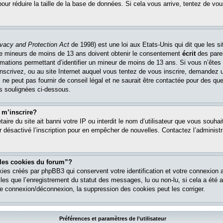
pour réduire la taille de la base de données. Si cela vous arrive, tentez de vou
ivacy and Protection Act
de 1998) est une loi aux Etats-Unis qui dit que les si
 de mineurs de moins de 13 ans doivent obtenir le consentement
écrit
des paren
ormations permettant d’identifier un mineur de moins de 13 ans. Si vous n’êtes
nscrivez, ou au site Internet auquel vous tentez de vous inscrire, demandez 
ne peut pas fournir de conseil légal et ne saurait être contactée pour des que
es soulignées ci-dessous.
 m’inscrire?
étaire du site ait banni votre IP ou interdit le nom d’utilisateur que vous souhait
r désactivé l’inscription pour en empêcher de nouvelles. Contactez l’administr
 les cookies du forum”?
ies créés par phpBB3 qui conservent votre identification et votre connexion a
lles que l’enregistrement du statut des messages, lu ou non-lu, si cela a été ac
 connexion/déconnexion, la suppression des cookies peut les corriger.
Préférences et paramètres de l’utilisateur