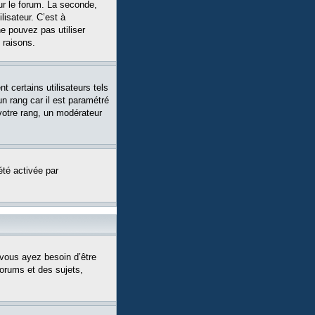
ur le forum. La seconde,
isateur. C’est à
ne pouvez pas utiliser
 raisons.
 certains utilisateurs tels
n rang car il est paramétré
votre rang, un modérateur
été activée par
 vous ayez besoin d’être
forums et des sujets,