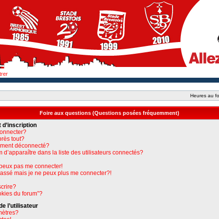
trer
Heures au fo
Foire aux questions (Questions posées fréquemment)
 d’inscription
connecter?
près tout?
uement déconnecté?
apparaître dans la liste des utilisateurs connectés?
e peux pas me connecter!
 passé mais je ne peux plus me connecter?!
crire?
okies du forum”?
 l’utilisateur
mètres?