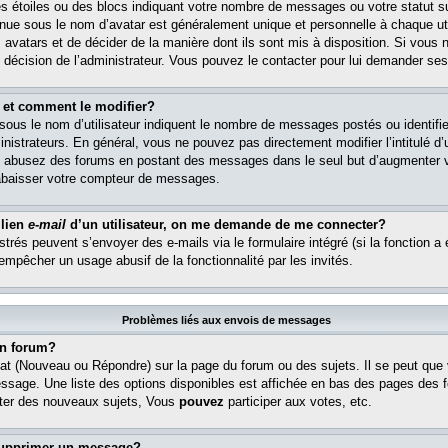
s étoiles ou des blocs indiquant votre nombre de messages ou votre statut s
ue sous le nom d’avatar est généralement unique et personnelle à chaque util
es avatars et de décider de la manière dont ils sont mis à disposition. Si vous 
e décision de l’administrateur. Vous pouvez le contacter pour lui demander ses
 et comment le modifier?
ous le nom d’utilisateur indiquent le nombre de messages postés ou identifient
istrateurs. En général, vous ne pouvez pas directement modifier l’intitulé d’u
ous abusez des forums en postant des messages dans le seul but d’augmenter 
rabaisser votre compteur de messages.
 lien
e-mail
d’un utilisateur, on me demande de me connecter?
istrés peuvent s’envoyer des e-mails via le formulaire intégré (si la fonction a 
 empêcher un usage abusif de la fonctionnalité par les invités.
Problèmes liés aux envois de messages
n forum?
at (Nouveau ou Répondre) sur la page du forum ou des sujets. Il se peut que
essage. Une liste des options disponibles est affichée en bas des pages des 
er des nouveaux sujets, Vous
pouvez
participer aux votes, etc.
supprimer un message?