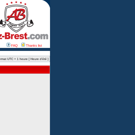
FAQ
Thanks list
rmat UTC + 1 heure [ Heure d’été ]