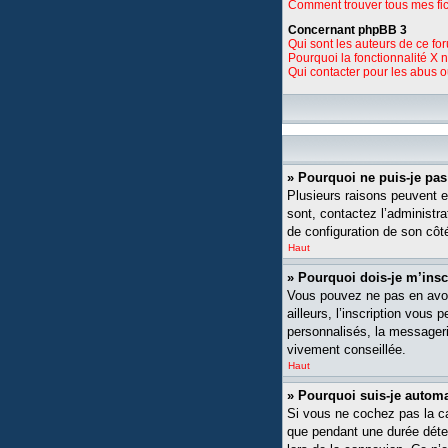
Comment trouver tous mes fic
Concernant phpBB 3
Qui sont les auteurs de ce fo
Pourquoi la fonctionnalité X 
Qui contacter pour les abus 
» Pourquoi ne puis-je pa
Plusieurs raisons peuvent ex
sont, contactez l’administra
de configuration de son côté,
Haut
» Pourquoi dois-je m’insc
Vous pouvez ne pas en avoi
ailleurs, l’inscription vou
personnalisés, la messagerie
vivement conseillée.
Haut
» Pourquoi suis-je auto
Si vous ne cochez pas la 
que pendant une durée déte