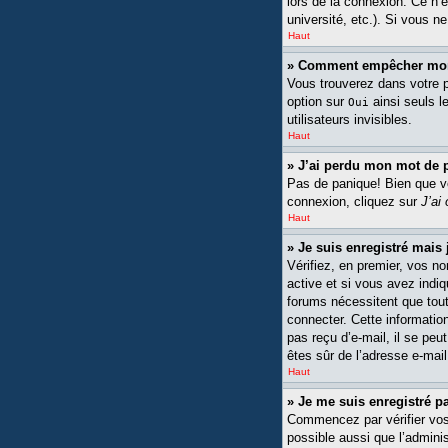
lors de la connexion. Ce n’
université, etc.). Si vous n
Haut
» Comment empêcher mon n
Vous trouverez dans votre pa
option sur
ainsi seuls l
Oui
utilisateurs invisibles.
Haut
» J’ai perdu mon mot de 
Pas de panique! Bien que vot
connexion, cliquez sur
J’ai
Haut
» Je suis enregistré mais
Vérifiez, en premier, vos no
active et si vous avez indiq
forums nécessitent que tout
connecter. Cette information
pas reçu d’e-mail, il se peu
êtes sûr de l’adresse e-mail
Haut
» Je me suis enregistré p
Commencez par vérifier vos n
possible aussi que l’adminis