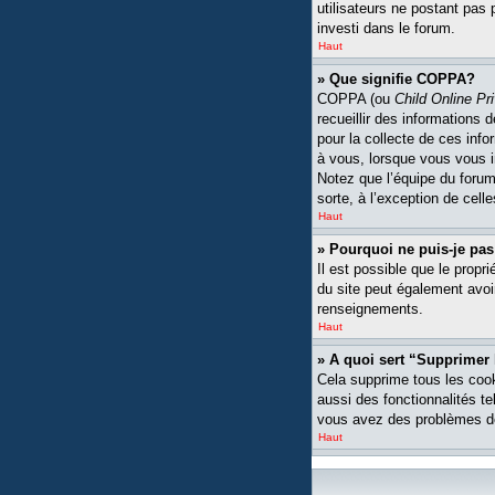
utilisateurs ne postant pas 
investi dans le forum.
Haut
» Que signifie COPPA?
COPPA (ou
Child Online Pr
recueillir des informations
pour la collecte de ces inf
à vous, lorsque vous vous i
Notez que l’équipe du forum 
sorte, à l’exception de cell
Haut
» Pourquoi ne puis-je pas
Il est possible que le propri
du site peut également avoi
renseignements.
Haut
» A quoi sert “Supprimer
Cela supprime tous les cook
aussi des fonctionnalités te
vous avez des problèmes de
Haut