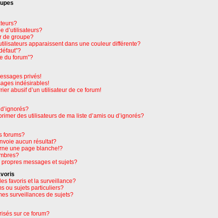
oupes
ateurs?
 d’utilisateurs?
r de groupe?
tilisateurs apparaissent dans une couleur différente?
défaut”?
pe du forum”?
essages privés!
sages indésirables!
rier abusif d’un utilisateur de ce forum!
 d’ignorés?
imer des utilisateurs de ma liste d’amis ou d’ignorés?
s forums?
nvoie aucun résultat?
rne une page blanche!?
embres?
 propres messages et sujets?
avoris
les favoris et la surveillance?
 ou sujets particuliers?
es surveillances de sujets?
orisés sur ce forum?