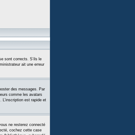
e sont corrects. S’ils le
ministrateur ait une erreur
 poster des messages. Par
siteurs comme les avatars
L’inscription est rapide et
vous ne resterez connecté
necté, cochez cette case