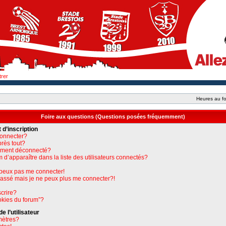
trer
Heures au fo
Foire aux questions (Questions posées fréquemment)
 d’inscription
connecter?
près tout?
uement déconnecté?
apparaître dans la liste des utilisateurs connectés?
e peux pas me connecter!
 passé mais je ne peux plus me connecter?!
crire?
okies du forum”?
 l’utilisateur
mètres?