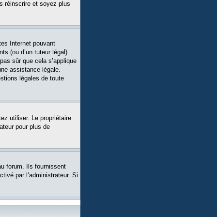
s réinscrire et soyez plus
tes Internet pouvant
ts (ou d’un tuteur légal)
 pas sûr que cela s’applique
une assistance légale.
stions légales de toute
ez utiliser. Le propriétaire
ateur pour plus de
u forum. Ils fournissent
tivé par l’administrateur. Si