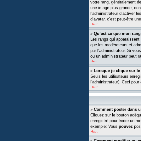
votre rang, généralement de
une image plus grande, conn
l’administrateur d’activer l
d’avatar, c’est peut-être un
Haut
» Qu’est-ce que mon rang
Les rangs qui apparaissent s
que les modérateurs et admin
par l’administrateur. Si v
ou un administrateur peut 
Haut
» Lorsque je clique sur le
Seuls les utilisateurs enreg
l’administrateur). Ceci pour
Haut
» Comment poster dans u
Cliquez sur le bouton adéqu
enregistré pour écrire un m
exemple: Vous
pouvez
post
Haut
» Comment modifier ou 