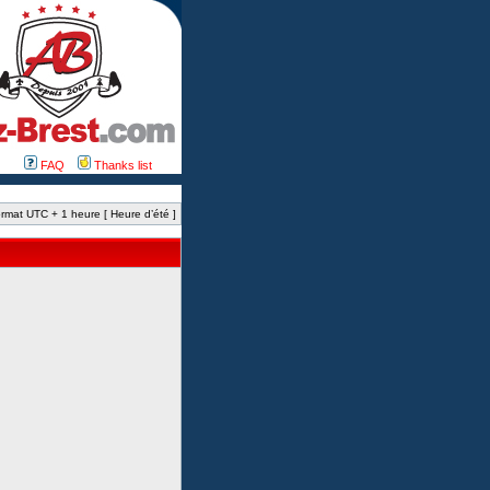
FAQ
Thanks list
rmat UTC + 1 heure [ Heure d’été ]