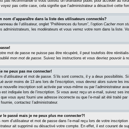
est pas recommandé si vous utilisez un ordinateur public pour accéder au foru
e voyez pas cette case, cela signifie que l’administrateur a désactivé cette fon
om d’apparaître dans la liste des utilisateurs connectés?
nneau de l’utilisateur, onglet “Préférences du forum”, l’option
Cacher mon sta
es administrateurs, les modérateurs et vous verrez votre nom dans la liste. 
passe!
re mot de passe ne puisse pas être récupéré, il peut toutefois être réinitialis
 oublié mon mot de passe
. Suivez les instructions et vous devriez pouvoir à 
 je ne peux pas me connecter!
m d’utilisateur et mot de passe. S’ils sont corrects, il y a deux possibilités. 
ué avoir moins de 13 ans lors de l’inscription, vous devrez alors suivre les in
e nouvelle inscription soit activée par vous-même ou par l’administrateur av
 est indiquée lors de l’inscription. Si vous avez reçu un e-mail, suivez ses in
t que vous ayez fourni une adresse incorrecte ou que l’e-mail ait été traité par 
 fournie, contactez l’administrateur.
ar le passé mais je ne peux plus me connecter?!
om d’utilisateur et mot de passe dans l’e-mail reçu lors de votre inscription 
trateur ait supprimé ou désactivé votre compte. En effet, il est courant de su