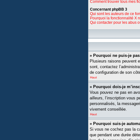
Comment trouver tous mes fic
Concernant phpBB 3
Qui sont les auteurs de ce fo
Pourquoi la fonctionnalité X 
Qui contacter pour les abus 
» Pourquoi ne puis-je pa
Plusieurs raisons peuvent ex
sont, contactez l’administra
de configuration de son côté,
Haut
» Pourquoi dois-je m’insc
Vous pouvez ne pas en avoi
ailleurs, l’inscription vou
personnalisés, la messagerie
vivement conseillée.
Haut
» Pourquoi suis-je auto
Si vous ne cochez pas la 
que pendant une durée déte