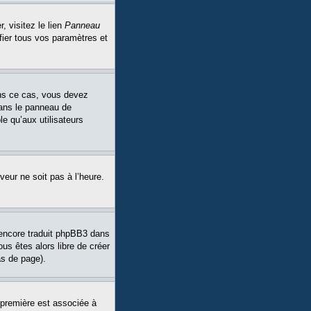
, visitez le lien
Panneau
fier tous vos paramètres et
Dans ce cas, vous devez
dans le panneau de
le qu’aux utilisateurs
veur ne soit pas à l’heure.
a encore traduit phpBB3 dans
ous êtes alors libre de créer
as de page).
 première est associée à