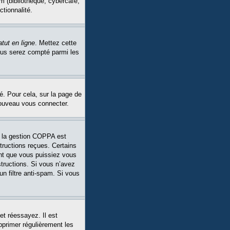
m (bibliothèque, cybercafé,
ctionnalité.
tut en ligne
. Mettez cette
Vous serez compté parmi les
é. Pour cela, sur la page de
nouveau vous connecter.
Si la gestion COPPA est
structions reçues. Certains
ant que vous puissiez vous
structions. Si vous n’avez
un filtre anti-spam. Si vous
et réessayez. Il est
pprimer régulièrement les