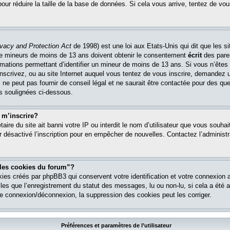
pour réduire la taille de la base de données. Si cela vous arrive, tentez de vou
ivacy and Protection Act
de 1998) est une loi aux Etats-Unis qui dit que les si
 de mineurs de moins de 13 ans doivent obtenir le consentement
écrit
des paren
ormations permettant d’identifier un mineur de moins de 13 ans. Si vous n’êtes
nscrivez, ou au site Internet auquel vous tentez de vous inscrire, demandez 
ne peut pas fournir de conseil légal et ne saurait être contactée pour des que
es soulignées ci-dessous.
 m’inscrire?
étaire du site ait banni votre IP ou interdit le nom d’utilisateur que vous souhait
r désactivé l’inscription pour en empêcher de nouvelles. Contactez l’administr
 les cookies du forum”?
ies créés par phpBB3 qui conservent votre identification et votre connexion a
lles que l’enregistrement du statut des messages, lu ou non-lu, si cela a été ac
 connexion/déconnexion, la suppression des cookies peut les corriger.
Préférences et paramètres de l’utilisateur