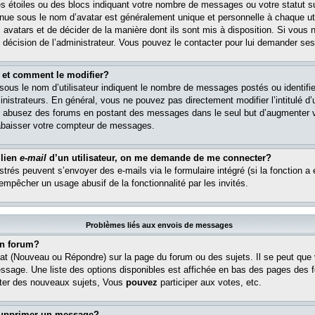
s étoiles ou des blocs indiquant votre nombre de messages ou votre statut s
ue sous le nom d’avatar est généralement unique et personnelle à chaque util
es avatars et de décider de la manière dont ils sont mis à disposition. Si vous 
e décision de l’administrateur. Vous pouvez le contacter pour lui demander ses
 et comment le modifier?
ous le nom d’utilisateur indiquent le nombre de messages postés ou identifient
istrateurs. En général, vous ne pouvez pas directement modifier l’intitulé d’u
ous abusez des forums en postant des messages dans le seul but d’augmenter 
rabaisser votre compteur de messages.
 lien
e-mail
d’un utilisateur, on me demande de me connecter?
istrés peuvent s’envoyer des e-mails via le formulaire intégré (si la fonction a 
 empêcher un usage abusif de la fonctionnalité par les invités.
Problèmes liés aux envois de messages
n forum?
at (Nouveau ou Répondre) sur la page du forum ou des sujets. Il se peut que
essage. Une liste des options disponibles est affichée en bas des pages des 
er des nouveaux sujets, Vous
pouvez
participer aux votes, etc.
supprimer un message?