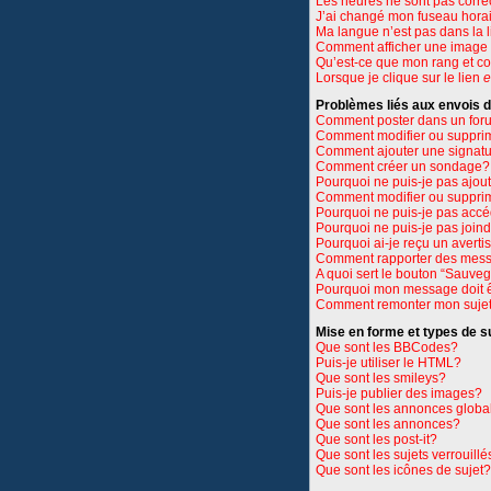
Les heures ne sont pas corre
J’ai changé mon fuseau horair
Ma langue n’est pas dans la li
Comment afficher une imag
Qu’est-ce que mon rang et c
Lorsque je clique sur le lien
e
Problèmes liés aux envois
Comment poster dans un for
Comment modifier ou suppri
Comment ajouter une signat
Comment créer un sondage?
Pourquoi ne puis-je pas ajou
Comment modifier ou suppri
Pourquoi ne puis-je pas accé
Pourquoi ne puis-je pas join
Pourquoi ai-je reçu un avert
Comment rapporter des mess
A quoi sert le bouton “Sauve
Pourquoi mon message doit ê
Comment remonter mon suje
Mise en forme et types de s
Que sont les BBCodes?
Puis-je utiliser le HTML?
Que sont les smileys?
Puis-je publier des images?
Que sont les annonces globa
Que sont les annonces?
Que sont les post-it?
Que sont les sujets verrouillé
Que sont les icônes de sujet?