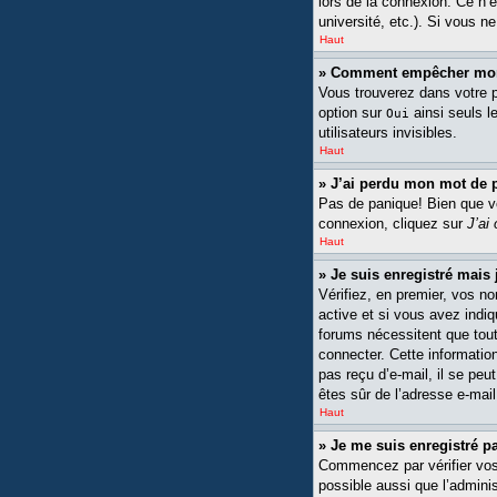
lors de la connexion. Ce n’
université, etc.). Si vous n
Haut
» Comment empêcher mon n
Vous trouverez dans votre pa
option sur
ainsi seuls l
Oui
utilisateurs invisibles.
Haut
» J’ai perdu mon mot de 
Pas de panique! Bien que vot
connexion, cliquez sur
J’ai
Haut
» Je suis enregistré mais
Vérifiez, en premier, vos no
active et si vous avez indiq
forums nécessitent que tout
connecter. Cette information
pas reçu d’e-mail, il se peu
êtes sûr de l’adresse e-mail
Haut
» Je me suis enregistré p
Commencez par vérifier vos n
possible aussi que l’adminis