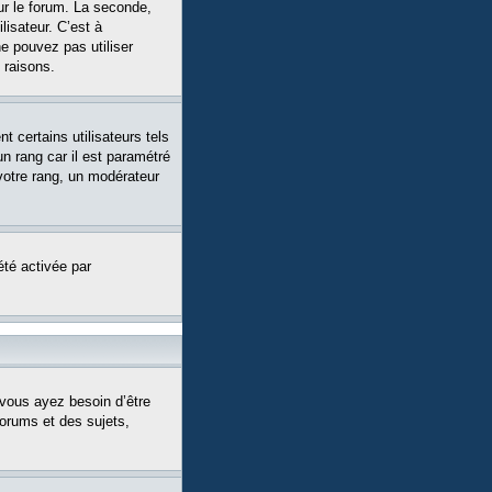
ur le forum. La seconde,
isateur. C’est à
ne pouvez pas utiliser
 raisons.
 certains utilisateurs tels
n rang car il est paramétré
votre rang, un modérateur
été activée par
 vous ayez besoin d’être
forums et des sujets,