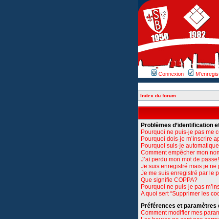
Connexion
M’enregis
Index du forum
Problèmes d’identification et
Pourquoi ne puis-je pas me 
Pourquoi dois-je m’inscrire a
Pourquoi suis-je automatiq
Comment empêcher mon nom d’
J’ai perdu mon mot de passe!
Je suis enregistré mais je n
Je me suis enregistré par le
Que signifie COPPA?
Pourquoi ne puis-je pas m’ins
A quoi sert “Supprimer les co
Préférences et paramètres de
Comment modifier mes para