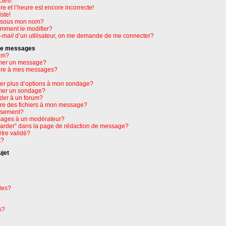
ctes!
e et l’heure est encore incorrecte!
ste!
e sous mon nom?
omment le modifier?
-mail
d’un utilisateur, on me demande de me connecter?
 de messages
um?
mer un message?
ure à mes messages?
ter plus d’options à mon sondage?
mer un sondage?
der à un forum?
dre des fichiers à mon message?
issement?
ages à un modérateur?
garder” dans la page de rédaction de message?
tre validé?
t?
ujet
les?
s?