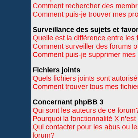
Comment rechercher des memb
Comment puis-je trouver mes pr
Surveillance des sujets et favor
Quelle est la différence entre les 
Comment surveiller des forums ou
Comment puis-je supprimer mes s
Fichiers joints
Quels fichiers joints sont autoris
Comment trouver tous mes fichier
Concernant phpBB 3
Qui sont les auteurs de ce forum
Pourquoi la fonctionnalité X n’es
Qui contacter pour les abus ou l
forum?