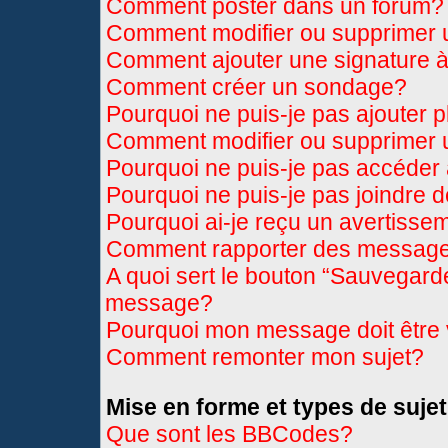
Comment poster dans un forum?
Comment modifier ou supprimer
Comment ajouter une signature
Comment créer un sondage?
Pourquoi ne puis-je pas ajouter 
Comment modifier ou supprimer
Pourquoi ne puis-je pas accéder
Pourquoi ne puis-je pas joindre 
Pourquoi ai-je reçu un avertisse
Comment rapporter des message
A quoi sert le bouton “Sauvegard
message?
Pourquoi mon message doit être 
Comment remonter mon sujet?
Mise en forme et types de sujet
Que sont les BBCodes?