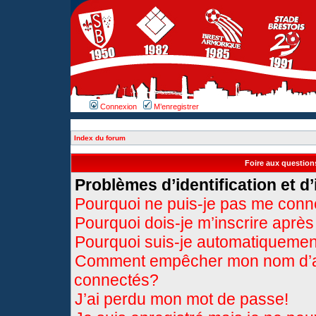
Connexion
M’enregistrer
Index du forum
Foire aux questio
Problèmes d’identification et d’
Pourquoi ne puis-je pas me conn
Pourquoi dois-je m’inscrire après
Pourquoi suis-je automatiqueme
Comment empêcher mon nom d’appa
connectés?
J’ai perdu mon mot de passe!