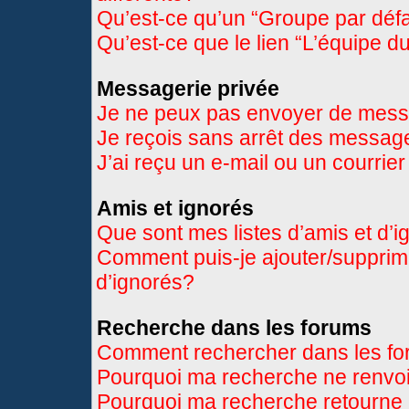
Qu’est-ce qu’un “Groupe par déf
Qu’est-ce que le lien “L’équipe d
Messagerie privée
Je ne peux pas envoyer de mess
Je reçois sans arrêt des message
J’ai reçu un e-mail ou un courrier
Amis et ignorés
Que sont mes listes d’amis et d’
Comment puis-je ajouter/supprimer
d’ignorés?
Recherche dans les forums
Comment rechercher dans les f
Pourquoi ma recherche ne renvoi
Pourquoi ma recherche retourne