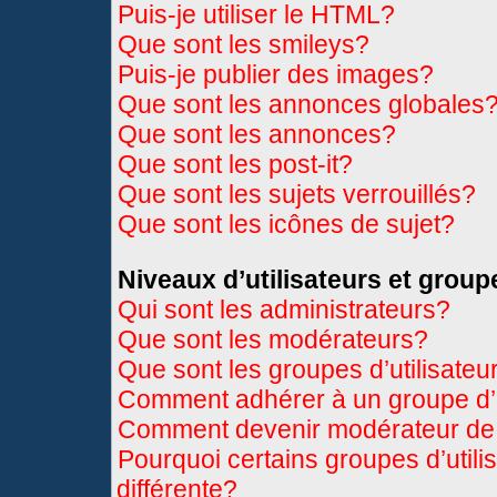
Puis-je utiliser le HTML?
Que sont les smileys?
Puis-je publier des images?
Que sont les annonces globales
Que sont les annonces?
Que sont les post-it?
Que sont les sujets verrouillés?
Que sont les icônes de sujet?
Niveaux d’utilisateurs et group
Qui sont les administrateurs?
Que sont les modérateurs?
Que sont les groupes d’utilisateu
Comment adhérer à un groupe d’u
Comment devenir modérateur de
Pourquoi certains groupes d’util
différente?