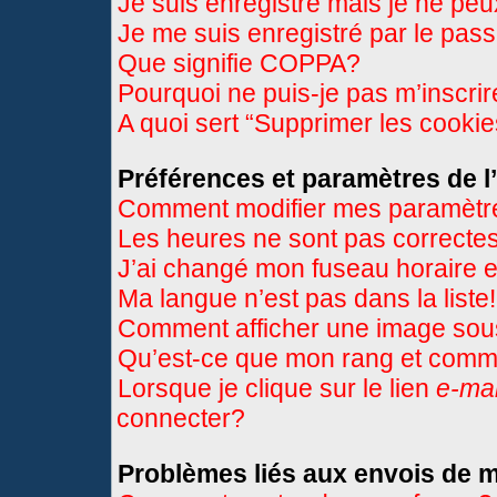
Je suis enregistré mais je ne pe
Je me suis enregistré par le pas
Que signifie COPPA?
Pourquoi ne puis-je pas m’inscri
A quoi sert “Supprimer les cooki
Préférences et paramètres de l’
Comment modifier mes paramètr
Les heures ne sont pas correctes
J’ai changé mon fuseau horaire et
Ma langue n’est pas dans la liste!
Comment afficher une image so
Qu’est-ce que mon rang et comme
Lorsque je clique sur le lien
e-mai
connecter?
Problèmes liés aux envois de