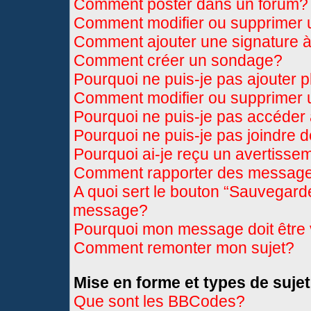
Comment poster dans un forum?
Comment modifier ou supprimer
Comment ajouter une signature
Comment créer un sondage?
Pourquoi ne puis-je pas ajouter 
Comment modifier ou supprimer
Pourquoi ne puis-je pas accéder
Pourquoi ne puis-je pas joindre 
Pourquoi ai-je reçu un avertisse
Comment rapporter des message
A quoi sert le bouton “Sauvegard
message?
Pourquoi mon message doit être 
Comment remonter mon sujet?
Mise en forme et types de sujet
Que sont les BBCodes?