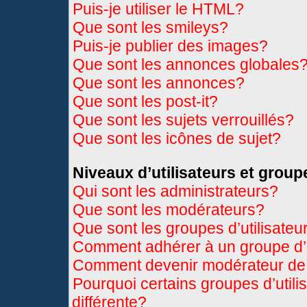
Puis-je utiliser le HTML?
Que sont les smileys?
Puis-je publier des images?
Que sont les annonces globales
Que sont les annonces?
Que sont les post-it?
Que sont les sujets verrouillés?
Que sont les icônes de sujet?
Niveaux d’utilisateurs et group
Qui sont les administrateurs?
Que sont les modérateurs?
Que sont les groupes d’utilisateu
Comment adhérer à un groupe d’u
Comment devenir modérateur de
Pourquoi certains groupes d’util
différente?