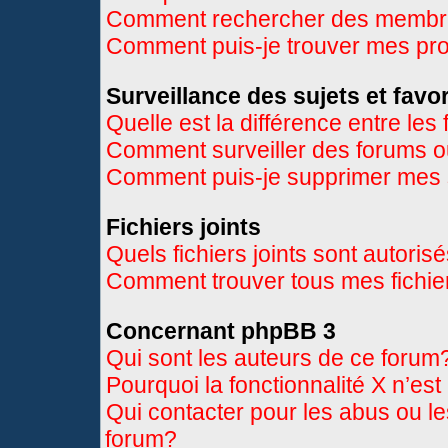
Comment rechercher des memb
Comment puis-je trouver mes pr
Surveillance des sujets et favor
Quelle est la différence entre les 
Comment surveiller des forums ou
Comment puis-je supprimer mes s
Fichiers joints
Quels fichiers joints sont autoris
Comment trouver tous mes fichier
Concernant phpBB 3
Qui sont les auteurs de ce forum
Pourquoi la fonctionnalité X n’es
Qui contacter pour les abus ou l
forum?