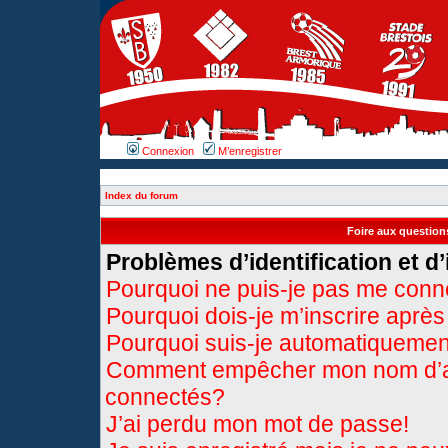
Connexion
M’enregistrer
Index du forum
Foire aux questio
Problèmes d’identification et d’
Pourquoi ne puis-je pas me conn
Pourquoi dois-je m’inscrire après
Pourquoi suis-je automatiqueme
Comment empêcher mon nom d’appa
connectés?
J’ai perdu mon mot de passe!