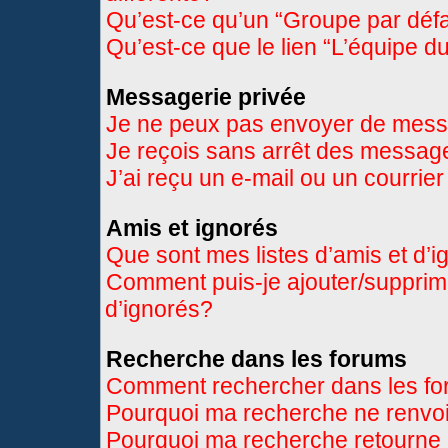
Qu’est-ce qu’un “Groupe par déf
Qu’est-ce que le lien “L’équipe d
Messagerie privée
Je ne peux pas envoyer de mess
Je reçois sans arrêt des message
J’ai reçu un e-mail ou un courrier
Amis et ignorés
Que sont mes listes d’amis et d’
Comment puis-je ajouter/supprimer
d’ignorés?
Recherche dans les forums
Comment rechercher dans les f
Pourquoi ma recherche ne renvoi
Pourquoi ma recherche retourne