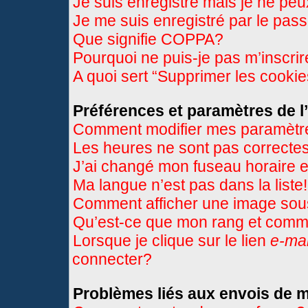
Je suis enregistré mais je ne pe
Je me suis enregistré par le pas
Que signifie COPPA?
Pourquoi ne puis-je pas m’inscri
A quoi sert “Supprimer les cooki
Préférences et paramètres de l’
Comment modifier mes paramètr
Les heures ne sont pas correctes
J’ai changé mon fuseau horaire et
Ma langue n’est pas dans la liste!
Comment afficher une image so
Qu’est-ce que mon rang et comme
Lorsque je clique sur le lien
e-mai
connecter?
Problèmes liés aux envois de